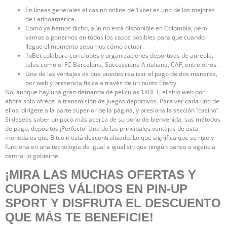
En líneas generales el casino online de 1xbet es uno de los mejores
de Latinoamérica.
Como ya hemos dicho, aún no está disponible en Colombia, pero
vamos a ponernos en todos los casos posibles para que cuando
llegue el momento sepamos cómo actuar.
1xBet colabora con clubes y organizaciones deportivas de aureola,
tales como el FC Barcelona, Successione A italiana, CAF, entre otros.
Una de las ventajas es que puedes realizar el pago de dos maneras,
por web y presencia física a través de un punto Efecty.
No, aunque hay una gran demanda de películas 1XBET, el sitio web por
ahora solo ofrece la transmisión de juegos deportivos. Para ver cada uno de
ellos, dirígete a la parte superior de la página, y presiona la sección “casino”.
Si deseas saber un poco más acerca de su bono de bienvenida, sus métodos
de pago, depósitos ¡Perfecto! Una de las principales ventajas de esta
moneda es que Bitcoin está descentralizado. Lo que significa que se rige y
funciona en una tecnología de igual a igual sin que ningún banco o agencia
central lo gobierne.
¡MIRA LAS MUCHAS OFERTAS Y
CUPONES VÁLIDOS EN PIN-UP
SPORT Y DISFRUTA EL DESCUENTO
QUE MÁS TE BENEFICIE!