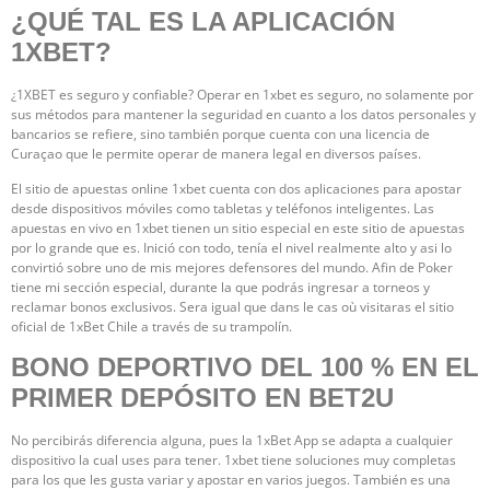
¿QUÉ TAL ES LA APLICACIÓN
1XBET?
¿1XBET es seguro y confiable? Operar en 1xbet es seguro, no solamente por
sus métodos para mantener la seguridad en cuanto a los datos personales y
bancarios se refiere, sino también porque cuenta con una licencia de
Curaçao que le permite operar de manera legal en diversos países.
El sitio de apuestas online 1xbet cuenta con dos aplicaciones para apostar
desde dispositivos móviles como tabletas y teléfonos inteligentes. Las
apuestas en vivo en 1xbet tienen un sitio especial en este sitio de apuestas
por lo grande que es. Inició con todo, tenía el nivel realmente alto y asi lo
convirtió sobre uno de mis mejores defensores del mundo. Afin de Poker
tiene mi sección especial, durante la que podrás ingresar a torneos y
reclamar bonos exclusivos. Sera igual que dans le cas où visitaras el sitio
oficial de 1xBet Chile a través de su trampolín.
BONO DEPORTIVO DEL 100 % EN EL
PRIMER DEPÓSITO EN BET2U
No percibirás diferencia alguna, pues la 1xBet App se adapta a cualquier
dispositivo la cual uses para tener. 1xbet tiene soluciones muy completas
para los que les gusta variar y apostar en varios juegos. También es una