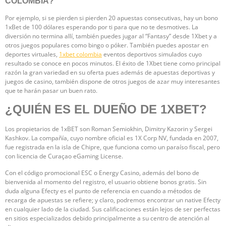
COLOMBIA?
Por ejemplo, si se pierden si pierden 20 apuestas consecutivas, hay un bono
1xBet de 100 dólares esperando por ti para que no te desmotives. La
diversión no termina allí, también puedes jugar al “Fantasy” desde 1Xbet y a
otros juegos populares como bingo o póker. También puedes apostar en
deportes virtuales,
1xbet colombia
eventos deportivos simulados cuyo
resultado se conoce en pocos minutos. El éxito de 1Xbet tiene como principal
razón la gran variedad en su oferta pues además de apuestas deportivas y
juegos de casino, también dispone de otros juegos de azar muy interesantes
que te harán pasar un buen rato.
¿QUIÉN ES EL DUEÑO DE 1XBET?
Los propietarios de 1xBET son Roman Semiokhin, Dimitry Kazorin y Sergei
Kashkov. La compañía, cuyo nombre oficial es 1X Corp NV, fundada en 2007,
fue registrada en la isla de Chipre, que funciona como un paraíso fiscal, pero
con licencia de Curaçao eGaming License.
Con el código promocional ESC o Energy Casino, además del bono de
bienvenida al momento del registro, el usuario obtiene bonos gratis. Sin
duda alguna Efecty es el punto de referencia en cuando a métodos de
recarga de apuestas se refiere; y claro, podremos encontrar un native Efecty
en cualquier lado de la ciudad. Sus calificaciones están lejos de ser perfectas
en sitios especializados debido principalmente a su centro de atención al