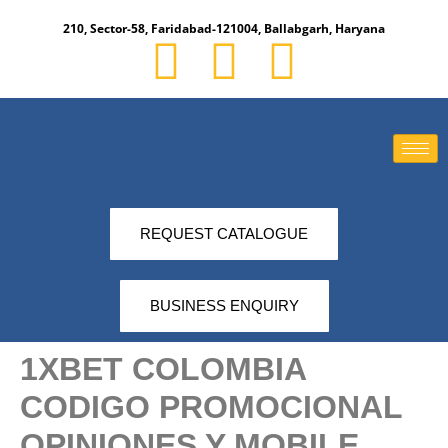
210, Sector-58, Faridabad-121004, Ballabgarh, Haryana​
REQUEST CATALOGUE
BUSINESS ENQUIRY
1XBET COLOMBIA
CODIGO PROMOCIONAL
OPINIONES Y MOBILE