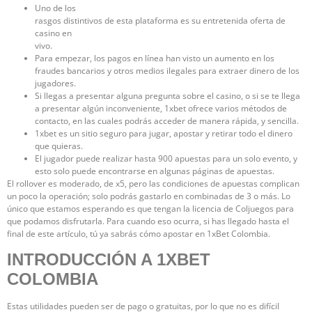
Uno de los
rasgos distintivos de esta plataforma es su entretenida oferta de
casino en
vivo.
Para empezar, los pagos en línea han visto un aumento en los
fraudes bancarios y otros medios ilegales para extraer dinero de los
jugadores.
Si llegas a presentar alguna pregunta sobre el casino, o si se te llega
a presentar algún inconveniente, 1xbet ofrece varios métodos de
contacto, en las cuales podrás acceder de manera rápida, y sencilla.
1xbet es un sitio seguro para jugar, apostar y retirar todo el dinero
que quieras.
El jugador puede realizar hasta 900 apuestas para un solo evento, y
esto solo puede encontrarse en algunas páginas de apuestas.
El rollover es moderado, de x5, pero las condiciones de apuestas complican
un poco la operación; solo podrás gastarlo en combinadas de 3 o más. Lo
único que estamos esperando es que tengan la licencia de Coljuegos para
que podamos disfrutarla. Para cuando eso ocurra, si has llegado hasta el
final de este artículo, tú ya sabrás cómo apostar en 1xBet Colombia.
INTRODUCCIÓN A 1XBET
COLOMBIA
Estas utilidades pueden ser de pago o gratuitas, por lo que no es difícil