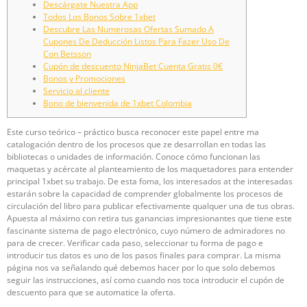
Descárgate Nuestra App
Todos Los Bonos Sobre 1xbet
Descubre Las Numerosas Ofertas Sumado A
Cupones De Deducción Listos Para Fazer Uso De
Con Betsson
Cupón de descuento NinjaBet Cuenta Gratis 0€
Bonos y Promociones
Servicio al cliente
Bono de bienvenida de 1xbet Colombia
Este curso teórico – práctico busca reconocer este papel entre ma
catalogación dentro de los procesos que ze desarrollan en todas las
bibliotecas o unidades de información. Conoce cómo funcionan las
maquetas y acércate al planteamiento de los maquetadores para entender
principal 1xbet su trabajo. De esta foma, los interesados at the interesadas
estarán sobre la capacidad de comprender globalmente los procesos de
circulación del libro para publicar efectivamente qualquer una de tus obras.
Apuesta al máximo con retira tus ganancias impresionantes que tiene este
fascinante sistema de pago electrónico, cuyo número de admiradores no
para de crecer. Verificar cada paso, seleccionar tu forma de pago e
introducir tus datos es uno de los pasos finales para comprar. La misma
página nos va señalando qué debemos hacer por lo que solo debemos
seguir las instrucciones, así como cuando nos toca introducir el cupón de
descuento para que se automatice la oferta.