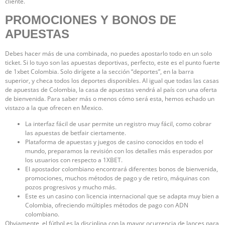
cliente.
PROMOCIONES Y BONOS DE
APUESTAS
Debes hacer más de una combinada, no puedes apostarlo todo en un solo
ticket. Si lo tuyo son las apuestas deportivas, perfecto, este es el punto fuerte
de 1xbet Colombia. Solo dirígete a la sección “deportes”, en la barra
superior, y checa todos los deportes disponibles. Al igual que todas las casas
de apuestas de Colombia, la casa de apuestas vendrá al país con una oferta
de bienvenida. Para saber más o menos cómo será esta, hemos echado un
vistazo a la que ofrecen en Mexico.
La interfaz fácil de usar permite un registro muy fácil, como cobrar
las apuestas de betfair ciertamente.
Plataforma de apuestas y juegos de casino conocidos en todo el
mundo, preparamos la revisión con los detalles más esperados por
los usuarios con respecto a 1XBET.
El apostador colombiano encontrará diferentes bonos de bienvenida,
promociones, muchos métodos de pago y de retiro, máquinas con
pozos progresivos y mucho más.
Este es un casino con licencia internacional que se adapta muy bien a
Colombia, ofreciendo múltiples métodos de pago con ADN
colombiano.
Obviamente, el fútbol es la disciplina con la mayor ocurrencia de lances para