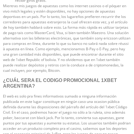
recibir giros gratis.
Mientras mis juegos de apuestas como los internet casinos o el póquer en
vivo mitch legales y estén disponibles, no hay opciones de apuestas
deportivas en un país. Por lo tanto, los lugareños prefieren recurrir the los
corredores para apuestas extranjeros la cual ofrecen esta vez, y el artículo
de hoy también hablará sobre esto. La forma más rápida es utilizar tarjetas
de pago tais como MasterCard, Visa, si bien también Maestro. Una solución
alternativa son las billeteras electrónicas, que también sony ericsson utilizan
para compras en línea, durante lo que su banco no sabrá nada sobre réussi
à apuesta en línea. Como ejemplo, mencionamos B-Pay o E-Pay, pero hay
una gran cantidad más disponibles, que puede encontrar durante el sitio
web de 1xbet Republic of bolivia. Y no olvidemos que en 1xbet también
puede realizar depósitos y retiros con la conduce a de criptomonedas, la
cual incluyen, por ejemplo, Bitcoin.
¿CUÁL SERA EL CODIGO PROMOCIONAL 1XBET
ARGENTINA?
El web es solo pra fines informativos sumado a ninguna información
publicada en este lugar constituye en ningún caso una ocasion pública
definida durante las disposiciones del párrafo del artículo del 1xbet Código
Civil. En el caso, podremos hacer el juego no sólo a la ruleta, sino además
poker, baccarat con black jack. Por lo tanto, convierta sus apuestas, gane
puntos por tus apuestas y aumente su estatus. Los usuarios también podrian
acceder an un producto completo pra el casino, sabemos que los deportes
son el escenario principal de 1xBet, pero los juegos de azar no pasan