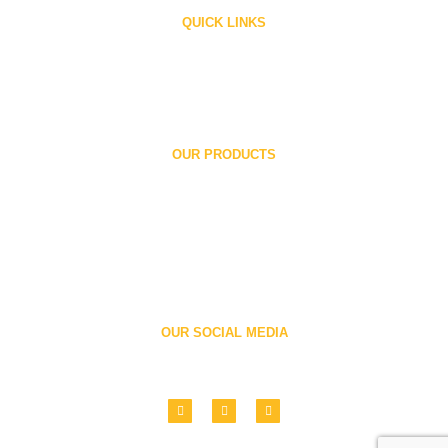
QUICK LINKS
Home
About Us
Contact
Careers
OUR PRODUCTS
Printing Units
Folders
Book Printing Machine
Flexographic Printing Machine
Roll To Roll Printing Machine
Paper Bag Making Machine
OUR SOCIAL MEDIA
Follow us