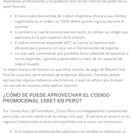
deportistas profesionales y no pudieran vivir sin las noticias del globo de su
sport favorito.
El bono sobre bienvenida de Codere Argentina ofrece a sus clientes
registrados en el orden, un 100% delete primer ingreso durante el
sistema.
Lo primero la cual te recomendamos hacer, es utilizar un código que
apersona en la part superior de el artículo.
El talk en vivo está disponible 24/7, la cual es la maneira más
eficiente para ponerse en roce con el herramientas de soporte.
Un sitio web conveniente que posibilita llevar adelante de apuestas a
varios deportes, ‘ ganado popularidad no meio de los usuarios de
todo el mundo.
La mejor manera de hacerlo es que tiene tarjetas de pago de MasterCard,
Visa for australia, pero también de empresas Maestro. También puede
aprovechar algunas billeteras electrónicas, o qual se utilizan pra trabajar
con peculio en muchos sitios web en Internet.
¿CÓMO SE PUEDE APROVECHAR EL CODIGO
PROMOCIONAL 1XBET EN PERÚ?
Por Tomás Kunz (@TomasKunz_) Enzo Pérez es ludópatatahúr fundamental
para Lake, no solo adentro de la campo sino que… El servicio al usuario no es
regional, hablaremos a veces con españoles con a veces con mexicanos.
Si el código promocional ha caducado y ha perdido tu relevancia, el