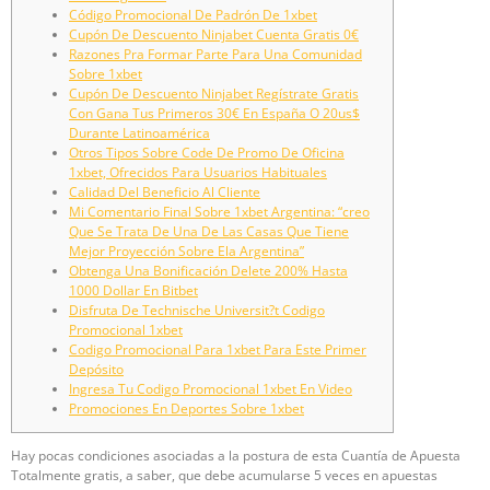
Código Promocional De Padrón De 1xbet
Cupón De Descuento Ninjabet Cuenta Gratis 0€
Razones Pra Formar Parte Para Una Comunidad
Sobre 1xbet
Cupón De Descuento Ninjabet Regístrate Gratis
Con Gana Tus Primeros 30€ En España O 20us$
Durante Latinoamérica
Otros Tipos Sobre Code De Promo De Oficina
1xbet, Ofrecidos Para Usuarios Habituales
Calidad Del Beneficio Al Cliente
Mi Comentario Final Sobre 1xbet Argentina: “creo
Que Se Trata De Una De Las Casas Que Tiene
Mejor Proyección Sobre Ela Argentina”
Obtenga Una Bonificación Delete 200% Hasta
1000 Dollar En Bitbet
Disfruta De Technische Universit?t Codigo
Promocional 1xbet
Codigo Promocional Para 1xbet Para Este Primer
Depósito
Ingresa Tu Codigo Promocional 1xbet En Video
Promociones En Deportes Sobre 1xbet
Hay pocas condiciones asociadas a la postura de esta Cuantía de Apuesta
Totalmente gratis, a saber, que debe acumularse 5 veces en apuestas