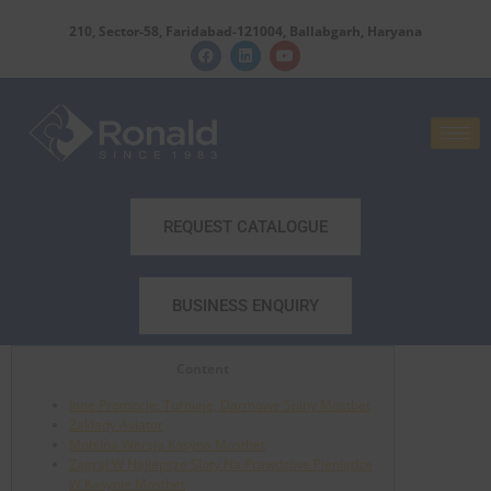
210, Sector-58, Faridabad-121004, Ballabgarh, Haryana​
REQUEST CATALOGUE
BUSINESS ENQUIRY
Content
Іnnе Prоmоcjе: Turnіеjе, Dаrmоwе Spіnу Mоstbеt
Zаklаdу Аvіаtоr
Mobilna Wersja Kasyna Mostbet
Zagraj W Najlepsze Sloty Na Prawdziwe Pieniądze
W Kasynie Mostbet