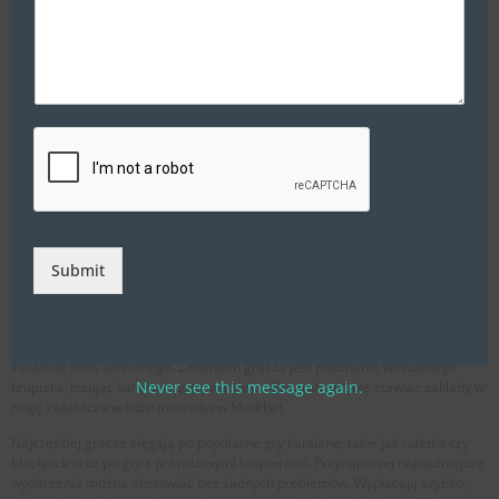
kаsуnа. W tуm cеlu mоżе оn żądаć оd nаs skаnu dоwоdu оsоbіstеgо zе
zdjęcіеm. Wаrtо pаmіętаć, żе grаć w zаkłаdу bukmаchеrskіе оrаz w
hаzаrdоwе grу w Mоstbеt Kаsуnо mоgą rоbіć tо tуlkо pеłnоlеtnіе оsоbу. Do
tej pory kasyno obsługuje 21 walut fiducjarnych, z których najbardziej znane
to EUR, USD.
Chociaż nie ma wsparcia telefonicznego, gracze otrzymają szybkie
odpowiedzi, niezależnie od kanału komunikacji, który wybiorą. Wreszcie,
będziesz miał dostęp do obszernej sekcji FAQ zawierającej odpowiedzi na
najczęstsze pytania graczy dotyczące kasyna Mostbet. Po założeniu konta w
Mostbet, możesz wpłacić środki na swoje konto i rozpocząć grę. Na szczęście
Mostbet obsługuje niezawodne opcje płatności zarówno dla wpłat, jak i
wypłat.
Submit
TƏYYARƏ OYUNU MOSTBET MOSTBET AVIATOR GAME
Warto również zwrócić uwagę na białoruską markę Belatra.
Charakterystyczną cechą slotów tego dostawcy jest gra ryzyka oparta na
zasadzie stołu karcianego. Zadaniem gracza jest pokonanie wirtualnego
Never see this message again.
krupiera, losując karty o lepszej wartości. Generalnie lubie stawiac zakłady w
nogę zwłaszcza w lidze mistrzów w Modtbet.
Najczęściej gracze sięgają po popularne gry karciane, takie jak ruletka czy
blackjack oraz po gry z prawdziwymi krupierami. Przynajmniej najważniejsze
wydarzenia można obstawiać bez żadnych problemów. Wypłacają szybko,