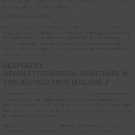
dokonali już dobrej wypłaty i nikt jeszcze nie zablokował ich konta. Polecam
więc przyjrzeć się bliżej kasynie Mostbet opinie.
APLIKACJA KASYNO
Inne popularne gry karciane to bingo, blackjack, poker i keno. Jej istotą jest to,
że gracz może zdobyć dużą wygraną w bardzo krótkim czasie. Gra ta opiera
się na mnożniku x1, który stale się zwiększa. Kiedy użytkownik stawia zakład,
wygrana składa się z mnożnika i wielkości zakładu. Jeśli gracz nie zbierze
wygranej w krótkim czasie, zakład znika. Jednym ze sposobów na zdobycie
freespinów jest udział w grze dnia.
BEZPŁATNY
NEWSLETTERWIRTUALNEMEDIAPL W
TWOJEJ SKRZYNCE MAILOWEJ
Warto zacząć od działu z najczęściej zadawanymi pytaniami. Inne możliwości
to czat na żywo, email i media społecznościowe. Kasyno obsługue wyłącznie
pełnoletnich graczy; posiada licencję wystawioną przez Rząd Curacao. „Nigdy
nie miałem problemów z grami Mostbet, a promocje są świetne oraz obsługa
klienta jest w 100% w porządku.
Z kasyna skorzystało już ponad 1 milion graczy, a dzienny zakład sięga 1000.
Do mocnych stron kasyna należy zaliczyć hojny system bonusowy, szeroki