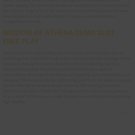
matter anyway. The recreation exudes so much positivity it cuts via much of
the criticism. A big factor is the music, combined with the physical slot feels
from the graphics and sound effects, to create a recreation which is
straightforward to like.
WISDOM OF ATHENA DEMO SLOT
FREE PLAY
Once the symbols end tumbling the values of all symbols on the reels are
added together. This mixed value is then utilized to the total winnings of that
sequence allowing for payouts. Experience Greek mythology like by no
means before and let Athenas wisdom information you in path of
extraordinary wins! Experience the joys of triggering spins immediately at a
whopping 100 instances the bet. Additionally you’ll have the ability to explore
the Ante Bet Option to increase your stake by 25% allowing for scatter
symbols on the reels. Prepare for thrilling moments with a payout potential
of as a lot as 5,000 times your stake but bear in mind that this recreation has
high volatility.
Next
→