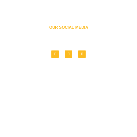
Flexographic Printing Machine
Roll To Roll Printing Machine
Paper Bag Making Machine
OUR SOCIAL MEDIA
Follow us
Copyright © 2022 Ronald Web Offset All Rights Reserved