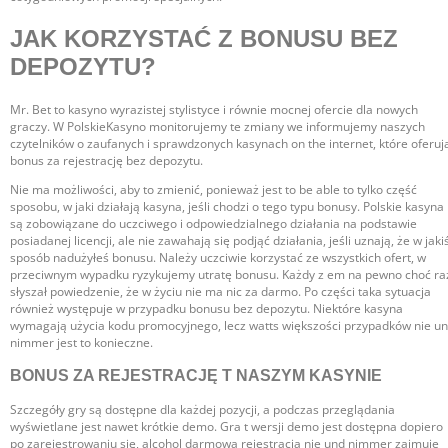
JAK KORZYSTAĆ Z BONUSU BEZ
DEPOZYTU?
Mr. Bet to kasyno wyrazistej stylistyce i równie mocnej ofercie dla nowych
graczy. W PolskieKasyno monitorujemy te zmiany we informujemy naszych
czytelników o zaufanych i sprawdzonych kasynach on the internet, które oferuj
bonus za rejestrację bez depozytu.
Nie ma możliwości, aby to zmienić, ponieważ jest to be able to tylko część
sposobu, w jaki działają kasyna, jeśli chodzi o tego typu bonusy. Polskie kasyna
są zobowiązane do uczciwego i odpowiedzialnego działania na podstawie
posiadanej licencji, ale nie zawahają się podjąć działania, jeśli uznają, że w jaki
sposób nadużyłeś bonusu. Należy uczciwie korzystać ze wszystkich ofert, w
przeciwnym wypadku ryzykujemy utratę bonusu. Każdy z em na pewno choć ra
słyszał powiedzenie, że w życiu nie ma nic za darmo. Po części taka sytuacja
również występuje w przypadku bonusu bez depozytu. Niektóre kasyna
wymagają użycia kodu promocyjnego, lecz watts większości przypadków nie u
nimmer jest to konieczne.
BONUS ZA REJESTRACJĘ T NASZYM KASYNIE
Szczegóły gry są dostępne dla każdej pozycji, a podczas przeglądania
wyświetlane jest nawet krótkie demo. Gra t wersji demo jest dostępna dopiero
po zarejestrowaniu się, alcohol darmowa rejestracja nie und nimmer zajmuje