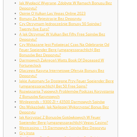
Jak Wypłacić Wygrane, Zdobyte W Ramach Bonusu Bez
Depozytu?
Opinie O Vulkan Las Vegas Online 2023
Bonusy Za Rejestracje Bez Depozytu
Czy Otrzymam Jednocześnie Bonusy 50 Spinów I
Twenty-five Euro?
A Jak Otrzymać W Vulkan Bet Fifty Free Spinów Bez
Depozytu?
Czy Wskazane Jest Poświęcać Czas Na Odebranie Od
Feuer Speiender Berg (umgangssprachlich) Bet
Bonusów Bez Depozytu?
Darmowych Zakręceń Watts Book Of Deceased W
Fortuneclock
Dlaczego Kasyna Internetowe Oferują Bonusy Bez
Depozytu?
Jakie Automaty Są Dostępne Przy Feuer Speiender Berg
(umgangssprachlich) Bet 50 Free Spins?
Rozwiązania Typowych Problemów Podczas Korzystania
Z Bonusów Kasynowych
Winlegends – 9300 Zł + 43500 Darmowych Spinów
Oto Wskazówki, Jak Najlepiej Wykorzystać Bonus Bez
Depozytu
Jak Korzystać Z Bonusów Gotówkowych W Feuer
Speiender Berg (umgangssprachlich) Vegas Casino?
Westcasino – 15 Darmowych Spinów Bez Depozytu
Gry Insta