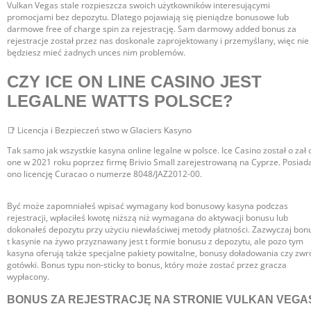
Vulkan Vegas stale rozpieszcza swoich użytkowników interesującymi
promocjami bez depozytu. Dlatego pojawiają się pieniądze bonusowe lub
darmowe free of charge spin za rejestrację. Sam darmowy added bonus za
rejestracje został przez nas doskonale zaprojektowany i przemyślany, więc nie
będziesz mieć żadnych unces nim problemów.
CZY ICE ON LINE CASINO JEST
LEGALNE WATTS POLSCE?
📑 Licencja i Bezpieczeń stwo w Glaciers Kasyno
Tak samo jak wszystkie kasyna online legalne w polsce. Ice Casino został o zał 
one w 2021 roku poprzez firmę Brivio Small zarejestrowaną na Cyprze. Posiad
ono licencję Curacao o numerze 8048/JAZ2012-00.
Być może ​​zapomniałeś wpisać wymagany kod bonusowy kasyna podczas
rejestracji, wpłaciłeś kwotę niższą niż wymagana do aktywacji bonusu lub
dokonałeś depozytu przy użyciu niewłaściwej metody płatności. Zazwyczaj bon
t kasynie na żywo przyznawany jest t formie bonusu z depozytu, ale pozo tym
kasyna oferują także specjalne pakiety powitalne, bonusy doładowania czy zwr
gotówki. Bonus typu non-sticky to bonus, który może zostać przez gracza
wypłacony.
BONUS ZA REJESTRACJĘ NA STRONIE VULKAN VEGA