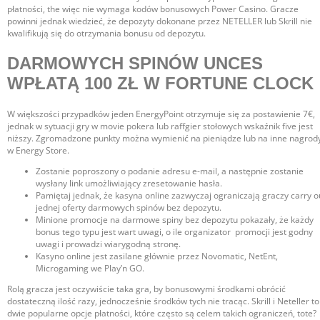
płatności, the więc nie wymaga kodów bonusowych Power Casino. Gracze
powinni jednak wiedzieć, że depozyty dokonane przez NETELLER lub Skrill nie
kwalifikują się do otrzymania bonusu od depozytu.
DARMOWYCH SPINÓW UNCES
WPŁATĄ 100 ZŁ W FORTUNE CLOCK
W większości przypadków jeden EnergyPoint otrzymuje się za postawienie 7€,
jednak w sytuacji gry w movie pokera lub raffgier stołowych wskaźnik five jest
niższy. Zgromadzone punkty można wymienić na pieniądze lub na inne nagrod
w Energy Store.
Zostanie poproszony o podanie adresu e-mail, a następnie zostanie
wysłany link umożliwiający zresetowanie hasła.
Pamiętaj jednak, że kasyna online zazwyczaj ograniczają graczy carry o
jednej oferty darmowych spinów bez depozytu.
Minione promocje na darmowe spiny bez depozytu pokazały, że każdy
bonus tego typu jest wart uwagi, o ile organizator promocji jest godny
uwagi i prowadzi wiarygodną stronę.
Kasyno online jest zasilane głównie przez Novomatic, NetEnt,
Microgaming we Play’n GO.
Rolą gracza jest oczywiście taka gra, by bonusowymi środkami obrócić
dostateczną ilość razy, jednocześnie środków tych nie tracąc. Skrill i Neteller to
dwie popularne opcje płatności, które często są celem takich ograniczeń, tote?