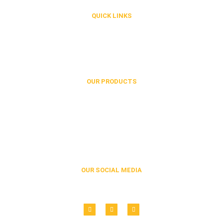
QUICK LINKS
Home
About Us
Contact
Careers
OUR PRODUCTS
Printing Units
Folders
Book Printing Machine
Flexographic Printing Machine
Roll To Roll Printing Machine
Paper Bag Making Machine
OUR SOCIAL MEDIA
Follow us