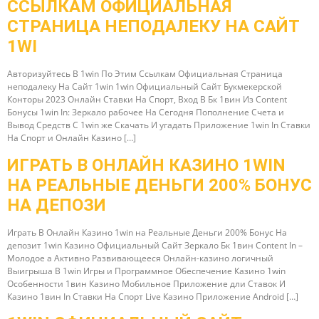
ССЫЛКАМ ОФИЦИАЛЬНАЯ
СТРАНИЦА НЕПОДАЛЕКУ НА САЙТ
1WI
Авторизуйтесь В 1win По Этим Ссылкам Официальная Страница
неподалеку На Сайт 1win 1win Официальный Сайт Букмекерской
Конторы 2023 Онлайн Ставки На Спорт, Вход В Бк 1вин Из Content
Бонусы 1win In: Зеркало рабочее На Сегодня Пополнение Счета и
Вывод Средств C 1win же Скачать И угадать Приложение 1win In Ставки
На Спорт и Онлайн Казино […]
ИГРАТЬ В ОНЛАЙН КАЗИНО 1WIN
НА РЕАЛЬНЫЕ ДЕНЬГИ 200% БОНУС
НА ДЕПОЗИ
Играть В Онлайн Казино 1win на Реальные Деньги 200% Бонус На
депозит 1win Казино Официальный Сайт Зеркало Бк 1вин Content In –
Молодое а Активно Развивающееся Онлайн-казино логичный
Выигрыша В 1win Игры и Программное Обеспечение Казино 1win
Особенности 1вин Казино Мобильное Приложение дли Ставок И
Казино 1вин In Ставки На Спорт Live Казино Приложение Android […]