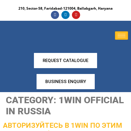
210, Sector-58, Faridabad-121004, Ballabgarh, Haryana​
REQUEST CATALOGUE
BUSINESS ENQUIRY
CATEGORY:
1WIN OFFICIAL
IN RUSSIA
АВТОРИЗУЙТЕСЬ В 1WIN ПО ЭТИМ