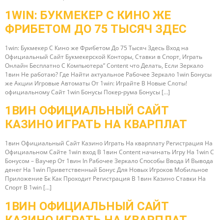
1WIN: БУКМЕКЕР С КИНО ЖЕ
ФРИБЕТОМ ДО 75 ТЫСЯЧ ЗДЕС
1win: Букмекер С Кино же Фрибетом До 75 Тысяч Здесь Вход на
Официальный Сайт Букмекерской Конторы, Ставки в Спорт, Играть
Онлайн Бесплатно С Компьютера” Content что Делать, Если Зеркало
1вин Не работаю? Где Найти актуальное Рабочее Зеркало 1win Бонусы
же Акции Игровые Автоматы От 1win: Играйте В Новые Слоты!
официальному Сайт 1win Бонусы Покер-рума Бонусы […]
1ВИН ОФИЦИАЛЬНЫЙ САЙТ
КАЗИНО ИГРАТЬ НА КВАРПЛАТ
1вин Официальный Сайт Казино Играть На кварплату Регистрация На
Официальном Сайте 1win вход В 1вин Content начинать Игру На 1win С
Бонусом – Ваучер От 1вин In Рабочее Зеркало Способы Ввода И Вывода
денег На 1win Приветственный Бонус Для Новых Игроков Мобильное
Приложение Бк Как Проходит Регистрация В 1вин Казино Ставки На
Спорт В 1win […]
1ВИН ОФИЦИАЛЬНЫЙ САЙТ
КАЗИНО ИГРАТЬ НА КВАРПЛАТ