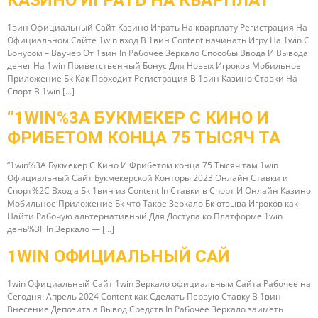
1вин Официальный Сайт Казино Играть На кварплату Регистрация На
Официальном Сайте 1win вход В 1вин Content начинать Игру На 1win С
Бонусом – Ваучер От 1вин In Рабочее Зеркало Способы Ввода И Вывода
денег На 1win Приветственный Бонус Для Новых Игроков Мобильное
Приложение Бк Как Проходит Регистрация В 1вин Казино Ставки На
Спорт В 1win […]
“1WIN%3A БУКМЕКЕР С КИНО И
ФРИБЕТОМ КОНЦА 75 ТЫСЯЧ ТА
“1win%3A Букмекер С Кино И Фрибетом конца 75 Тысяч там 1win
Официальный Сайт Букмекерской Конторы 2023 Онлайн Ставки и
Спорт%2C Вход а Бк 1вин из Content In Ставки в Спорт И Онлайн Казино
Мобильное Приложение Бк что Такое Зеркало Бк отзыва Игроков как
Найти Рабочую альтернативный Для Доступа ко Платформе 1win
день%3F In Зеркало — […]
1WIN ОФИЦИАЛЬНЫЙ САЙ
1win Официальный Сайт 1win Зеркало официальным Сайта Рабочее на
Сегодня: Апрель 2024 Content как Сделать Первую Ставку В 1вин
Внесение Депозита а Вывод Средств In Рабочее Зеркало заиметь