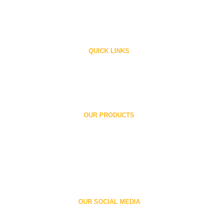
Ronald Web Offset the company of International repute is a privately held
family owned company engaged in manufacturing ‘RONALD’ line of presses
Since 1983.
QUICK LINKS
Home
About Us
Contact
Careers
OUR PRODUCTS
Printing Units
Folders
Book Printing Machine
Flexographic Printing Machine
Roll To Roll Printing Machine
Paper Bag Making Machine
OUR SOCIAL MEDIA