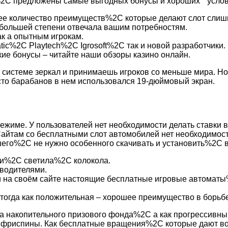
2C предложены самые выгодных бонусы и хороших” “услов
шее количество преимуществ%2C которые делают слот слиш
ибольшей степени отвечала вашим потребностям.
ак а опытным игрокам.
tic%2C Playtech%2C Igrosoft%2C так и новой разработчики.
кие бонусы – читайте наши обзоры казино онлайн.
 системе зеркал и принимаешь игроков со меньше мира. Но
сто барабанов в нем использовался 19-дюймовый экран.
ежиме. У пользователей нет необходимости делать ставки
айтам со бесплатными слот автомобилей нет необходимост
йшего%2C не нужно особенного скачивать и установить%2C 
и%2C светила%2C колокола.
водителями.
на своём сайте настоящие бесплатные игровые автоматы%2
тогда как положительная – хорошее преимущество в борьбе
а накопительного призового фонда%2C а как прогрессивный
я фриспины. Как бесплатные вращения%2C которые дают во