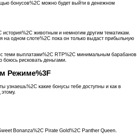
ощью бонусов%2C можно будет выйти в денежном
 история%2C животным и немногим другим тематикам.
я на одном слоте%2C пока он только выдаст прибыльную
тлы с теми выплатами%2C RTP%2C минимальным барабанов
о боюсь рисковать деньгами.
ом Режиме%3F
ты узнаешь%2C какие бонусы тебе доступны и как в
 этому.
Sweet Bonanza%2C Pirate Gold%2C Panther Queen.