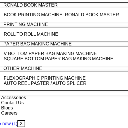
RONALD BOOK MASTER
BOOK PRINTING MACHINE: RONALD BOOK MASTER
PRINTING MACHINE
ROLL TO ROLL MACHINE
PAPER BAG MAKING MACHINE
V BOTTOM PAPER BAG MAKING MACHINE
SQUARE BOTTOM PAPER BAG MAKING MACHINE
OTHER MACHINE
FLEXOGRAPHIC PRINTING MACHINE
AUTO REEL PASTER / AUTO SPLICER
Accessories
Contact Us
Blogs
Careers
X