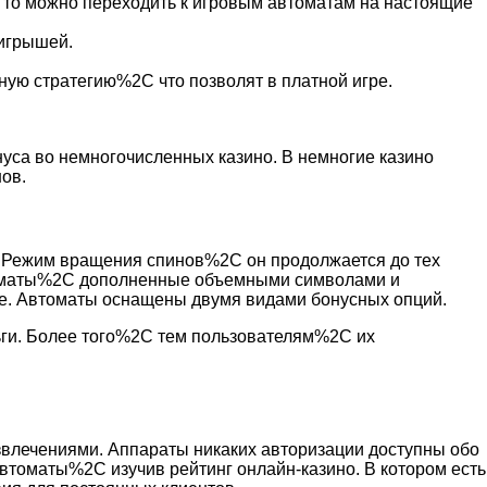
 то можно переходить к игровым автоматам на настоящие
игрышей.
ную стратегию%2C что позволят в платной игре.
уса во немногочисленных казино. В немногие казино
ов.
 Режим вращения спинов%2C он продолжается до тех
втоматы%2C дополненные объемными символами и
не. Автоматы оснащены двумя видами бонусных опций.
ьги. Более того%2C тем пользователям%2C их
звлечениями. Аппараты никаких авторизации доступны обо
автоматы%2C изучив рейтинг онлайн-казино. В котором есть