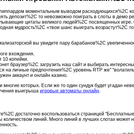
иппардом моментальным выводом расходующихся%2C которы
нять депозит%2C то невозможно поиграть в слоты в демо р
плывающие цитаты великого людей%2C посвященных игре. О
одная мудрость%2C «твои шанс выиграть возрастут%2C тог
рмализаторской вы увидите пару барабанов%2C увеличенн
оге вхождения.
 10 копейки.
нет браузер%2C загрузить наш сайт и выбирать интересный
я на личные предпочтения%2C уровень RTP же” “волатильн
ужен аккаунт и онлайн казино.
 многие которых. Если же то один сундук будет угадан н
лучения выигрыша
игровые автоматы онлайн
.
е%2C достаточно воспользоваться страницей “Бесплатные с
количеством линий. Много линий в лучших слотах может на
енность.