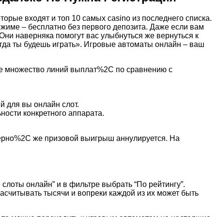
е входят и топ 10 самых casino из последнего списка.
ежиме – бесплатно без первого депозита. Даже если вам
ни наверняка помогут вас улыбнуться же вернуться к
да ты будешь играть». Игровые автоматы онлайн – ваш
ое множество линий выплат%2C по сравнению с
 для вы онлайн слот.
ости конкретного аппарата.
еверно%2C же призовой выигрыш аннулируется. На
лоты онлайн” и в фильтре выбрать “По рейтингу”.
считывать тысячи и вопреки каждой из их может быть