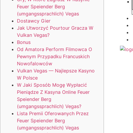
Feuer Speiender Berg
(umgangssprachlich) Vegas
Dostawcy Gier
Jak Utworzyć Pourtour Gracza W
Vulkan Vegas?
Bonus
Od Amatora Perform Filmowca O
Pewnym Przypadku Francuskich
Nowofalowców
Vulkan Vegas — Najlepsze Kasyno
W Polsce
W Jaki Sposób Mogę Wypłacić
Pieniądze Z Kasyna Online Feuer
Speiender Berg
(umgangssprachlich) Vegas?
Lista Premii Oferowanych Przez
Feuer Speiender Berg
(umgangssprachlich) Vegas