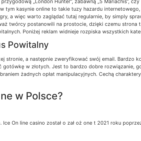
 przygodową „London Hunter”, zabawną „5 Mariachis”, cz
er w tym kasynie online to takie tuzy hazardu internetowego
ry, a więc warto zaglądać tutaj regularnie, by simply spra
 twórcy postanowili na prostocie, dzięki czemu strona ta j
alnych. Poniżej reklam widnieje rozpiska wszystkich kat
s Powitalny
tej stronie, a następnie zweryfikować swój email. Bardzo 
ać gotówkę w złotych. Jest to bardzo dobre rozwiązanie, 
 pobraniem żadnych opłat manipulacyjnych. Cechą charakte
lne w Polsce?
 Ice On line casino został o zał oż one t 2021 roku poprze