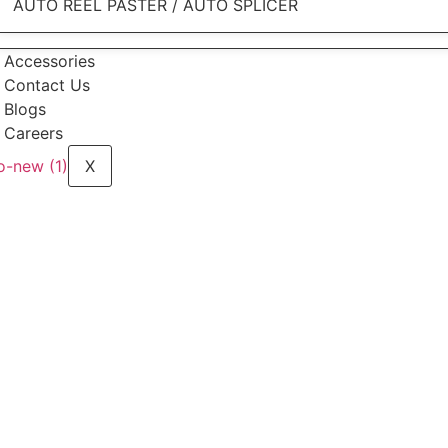
AUTO REEL PASTER / AUTO SPLICER
Accessories
Contact Us
Blogs
Careers
X