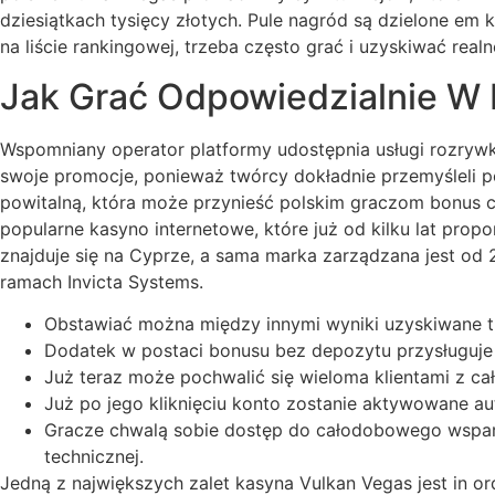
dziesiątkach tysięcy złotych. Pule nagród są dzielone em 
na liście rankingowej, trzeba często grać i uzyskiwać realn
Jak Grać Odpowiedzialnie W 
Wspomniany operator platformy udostępnia usługi rozrywki
swoje promocje, ponieważ twórcy dokładnie przemyśleli p
powitalną, która może przynieść polskim graczom bonus 
popularne kasyno internetowe, które już od kilku lat pro
znajduje się na Cyprze, a sama marka zarządzana jest od 2
ramach Invicta Systems.
Obstawiać można między innymi wyniki uzyskiwane t
Dodatek w postaci bonusu bez depozytu przysługuje 
Już teraz może pochwalić się wieloma klientami z cał
Już po jego kliknięciu konto zostanie aktywowane a
Gracze chwalą sobie dostęp do całodobowego wsparc
technicznej.
Jedną z największych zalet kasyna Vulkan Vegas jest in o