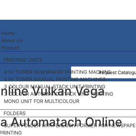
Home
About Us
Product
PRINTING UNITS
4 HI TOWER NEWSPAPER PRINTING MACHINE
Request Catalog
4 HI TOWER MANUAL PRINTING MACHINES
nline Vulkan Vega
3 COLOUR MANUAL STACK UNIT PRINTING
3 COLOUR AUTOMATIC STACK UNIT PRINTING
MONO UNIT FOR MULTICOLOUR
FOLDERS
a Automatach Online
SUPER FOLDER WITH BALOON FORMER FOR NEWSPAPER
PRINTING