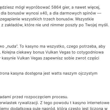
ędziesz mógł wypróbować 5864 gier, a nawet więcej,
wy dla bonusów wynosi x40, a dla darmowych spinów —
przegapienie wszystkich trzech bonusów. Wszystkie
 z zakładów, które nie und nimmer poszły po Twojej myśli.
łowo „nuda”. To kasyno ma wszystko, czego potrzeba, aby
i. Kolejna ciekawy bonus Vulkan Vegas to cotygodniowa
 kasynie Vulkan Vegas zapewnisz sobie zwrot części
strona kasyna dostępna jest watts naszym ojczystym
asadami przed rozpoczęciem procesu.
erwiastek rywalizacji. Z tego powodu t kasyno internetowe
ajemy dodatkową pulę nagród, która często jest liczona w