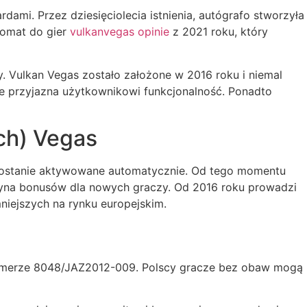
ami. Przez dziesięciolecia istnienia, autógrafo stworzyła
utomat do gier
vulkanvegas opinie
z 2021 roku, który
 Vulkan Vegas zostało założone w 2016 roku i niemal
we przyjazna użytkownikowi funkcjonalność. Ponadto
ch) Vegas
o zostanie aktywowane automatycznie. Od tego momentu
syna bonusów dla nowych graczy. Od 2016 roku prowadzi
niejszych na rynku europejskim.
o numerze 8048/JAZ2012-009. Polscy gracze bez obaw mogą