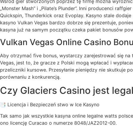
Wśród gier stworzonych poprzez tę firmę można wyróżnić
„Monster Mash” i „Pilate’s Plunder”. Inni producenci raffgi
Quickspin, Thunderkick oraz Evoplay. Kasyno stale dodaje g
kasyno Vulkan Vegas bardzo dobrze się prezentuje, ponieważ
kasyna już na samym początku czeka pakiet bonusów powit
Vulkan Vegas Online Casino Bonu
Aby otrzymać five bonus, wystarczy zarejestrować się na 
Vegas, jest to, że gracze z Polski mogą wpłacać i wypłac
przeliczniki kursowe. Przesyłanie pieniędzy nie skutkuje
porównaniu z konkurencją.
Czy Glaciers Casino jest lega
📑 Licencja i Bezpieczeń stwo w Ice Kasyno
Tak samo jak wszystkie kasyna online legalne watts polsce.
ono licencję Curacao o numerze 8048/JAZ2012-00.