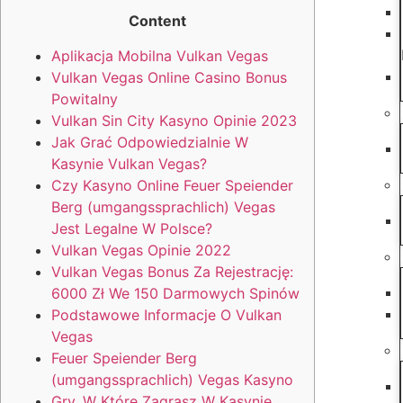
Content
Aplikacja Mobilna Vulkan Vegas
Vulkan Vegas Online Casino Bonus
Powitalny
Vulkan Sin City Kasyno Opinie 2023
Jak Grać Odpowiedzialnie W
Kasynie Vulkan Vegas?
Czy Kasyno Online Feuer Speiender
Berg (umgangssprachlich) Vegas
Jest Legalne W Polsce?
Vulkan Vegas Opinie 2022
Vulkan Vegas Bonus Za Rejestrację:
6000 Zł We 150 Darmowych Spinów
Podstawowe Informacje O Vulkan
Vegas
Feuer Speiender Berg
(umgangssprachlich) Vegas Kasyno
Gry, W Które Zagrasz W Kasynie