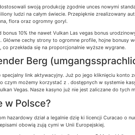
dostosowali swoją produkcję zgodnie unces nowymi standard
miliony ludzi na całym świecie. Przepięknie zrealizowany a
una, flora oraz ogromny goryl.
 bonus 10% the nawet Vulkan Las vegas bonus urodzinowy.
u. Główne cechy strony to ogromne profile, hojne bonusy 
, co przekłada się na proporcjonalnie wyższe wygrane.
iender Berg (umgangssprachli
 specjalny link aktywacyjny. Już po jego kliknięciu kont
 po czym możemy korzystać z . dostępnych w systemie ka
lkan Vegas. Nasze kasyno już nie jest zaliczane do tych m
e w Polsce?
om hazardowy dział a legalnie dzię ki licencji Curacao 
episami obowią zują cymi w Unii Europejskiej.