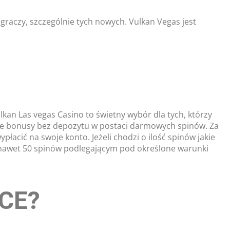
graczy, szczególnie tych nowych. Vulkan Vegas jest
kan Las vegas Casino to świetny wybór dla tych, którzy
kże bonusy bez depozytu w postaci darmowych spinów. Za
acić na swoje konto. Jeżeli chodzi o ilość spinów jakie
b nawet 50 spinów podlegającym pod określone warunki
CE?