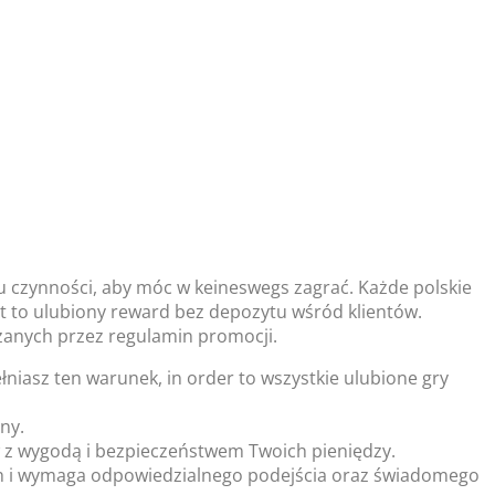
czynności, aby móc w keineswegs zagrać. Każde polskie
t to ulubiony reward bez depozytu wśród klientów.
zanych przez regulamin promocji.
łniasz ten warunek, in order to wszystkie ulubione gry
ny.
w z wygodą i bezpieczeństwem Twoich pieniędzy.
ych i wymaga odpowiedzialnego podejścia oraz świadomego