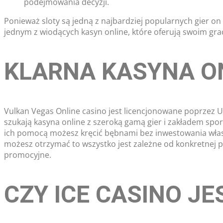
podejmowania decyzji.
Ponieważ sloty są jedną z najbardziej popularnych gier on
jednym z wiodących kasyn online, które oferują swoim grac
KLARNA KASYNA O
Vulkan Vegas Online casino jest licencjonowane poprzez U
szukają kasyna online z szeroką gamą gier i zakładem sp
ich pomocą możesz kręcić bębnami bez inwestowania własne
możesz otrzymać to wszystko jest zależne od konkretnej p
promocyjne.
CZY ICE CASINO J