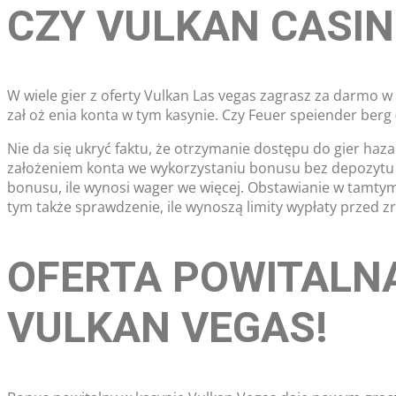
CZY VULKAN CASIN
W wiele gier z oferty Vulkan Las vegas zagrasz za darmo w 
zał oż enia konta w tym kasynie. Czy Feuer speiender ber
Nie da się ukryć faktu, że otrzymanie dostępu do gier h
założeniem konta we wykorzystaniu bonusu bez depozytu z
bonusu, ile wynosi wager we więcej. Obstawianie w tamty
tym także sprawdzenie, ile wynoszą limity wypłaty przed
OFERTA POWITALNA
VULKAN VEGAS!