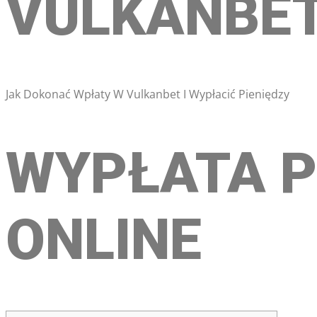
VULKANBET
Jak Dokonać Wpłaty W Vulkanbet I Wypłacić Pieniędzy
WYPŁATA P
ONLINE