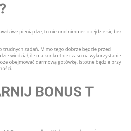
?
rawdziwe pienią dze, to nie und nimmer obejdzie się bez
do trudnych zadań. Mimo tego dobrze będzie przed
ie wiedział, ile ma konkretnie czasu na wykorzystanie
 może obejmować darmową gotówkę. Istotne będzie przy
ności.
RNIJ BONUS T