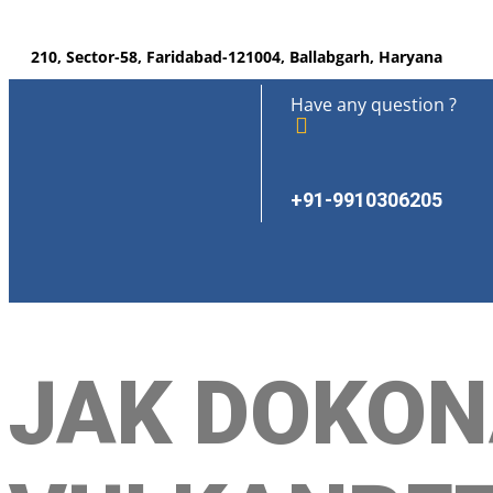
210, Sector-58, Faridabad-121004, Ballabgarh, Haryana​
Have any question ?
+91-9910306205
JAK DOKON