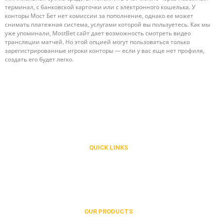
терминал, с банковской карточки или с электронного кошелька. У
конторы Мост Бет нет комиссии за пополнение, однако ее может
снимать платежная система, услугами которой вы пользуетесь. Как мы
уже упоминали, MostBet сайт дает возможность смотреть видео
трансляции матчей. Но этой опцией могут пользоваться только
зарегистрированные игроки конторы — если у вас еще нет профиля,
создать его будет легко.
Ronald Web Offset the company of International repute is a privately held
family owned company engaged in manufacturing ‘RONALD’ line of presses
Since 1983.
QUICK LINKS
Home
About Us
Contact
Careers
OUR PRODUCTS