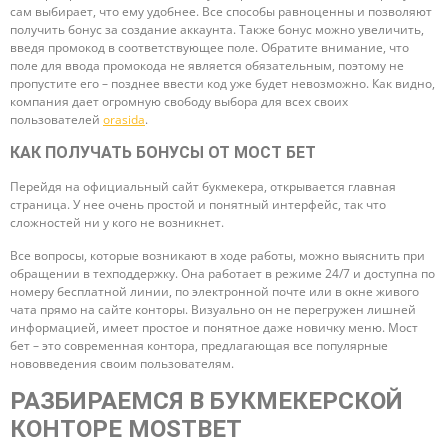
сам выбирает, что ему удобнее. Все способы равноценны и позволяют
получить бонус за создание аккаунта. Также бонус можно увеличить,
введя промокод в соответствующее поле. Обратите внимание, что
поле для ввода промокода не является обязательным, поэтому не
пропустите его – позднее ввести код уже будет невозможно. Как видно,
компания дает огромную свободу выбора для всех своих
пользователей
orasida
.
КАК ПОЛУЧАТЬ БОНУСЫ ОТ МОСТ БЕТ
Перейдя на официальный сайт букмекера, открывается главная
страница. У нее очень простой и понятный интерфейс, так что
сложностей ни у кого не возникнет.
Все вопросы, которые возникают в ходе работы, можно выяснить при
обращении в техподдержку. Она работает в режиме 24/7 и доступна по
номеру бесплатной линии, по электронной почте или в окне живого
чата прямо на сайте конторы. Визуально он не перегружен лишней
информацией, имеет простое и понятное даже новичку меню. Мост
бет – это современная контора, предлагающая все популярные
нововведения своим пользователям.
РАЗБИРАЕМСЯ В БУКМЕКЕРСКОЙ
КОНТОРЕ MOSTBET