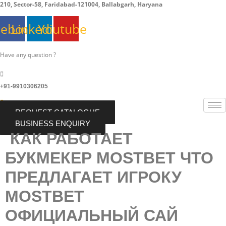
Skip
210, Sector-58, Faridabad-121004, Ballabgarh, Haryana​
to
content
cebook
Linkedin
Youtube
Have any question ?
+91-9910306205
REQUEST CATALOGUE
BUSINESS ENQUIRY
КАК РАБОТАЕТ
БУКМЕКЕР MOSTBET ЧТО
ПРЕДЛАГАЕТ ИГРОКУ
MOSTBET
ОФИЦИАЛЬНЫЙ САЙ