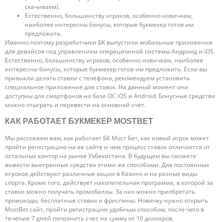
скачиваем).
Естественно, большинству игроков, особенно новичкам,
наиболее интересны бонусы, которые букмекер готов им
предложить.
Именно поэтому разработчики БК выпустили мобильные приложения
для девайсов под управлением операционной системы Андроид и iOS.
Естественно, большинству игроков, особенно новичкам, наиболее
интересны бонусы, которые букмекер готов им предложить. Если вы
привыкли делать ставки с телефона, рекомендуем установить
специальное приложение для ставок. На данный момент они
доступны для смартфонов на базе ОС iOS и Android. Бонусные средства
можно отыграть и перевести на основной счет.
КАК РАБОТАЕТ БУКМЕКЕР MOSTBET
Мы расскажем вам, как работает БК Мост Бет, как новый игрок может
пройти регистрацию на ее сайте и чем процесс ставок отличается от
остальных контор на рынке Узбекистана. В будущем вы сможете
вывести выигранные средства этими же способами. Для постоянных
игроков действуют различные акции в Казино и на разные виды
спорта. Кроме того, действует накопительная программа, в которой за
ставки можно получать промобаллы. За них можно приобретать
промокоды, бесплатные ставки и фриспины. Новичку нужно открыть
MostBet сайт, пройти регистрацию удобным способом, после чего в
течение 7 дней пополнить счет на сумму от 10 долларов.