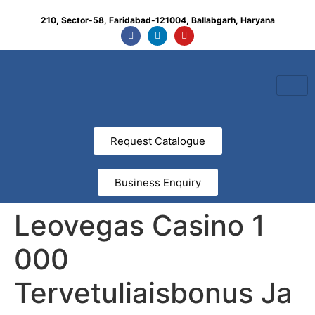
210, Sector-58, Faridabad-121004, Ballabgarh, Haryana​
Request Catalogue
Business Enquiry
Leovegas Casino 1
000
Tervetuliaisbonus Ja