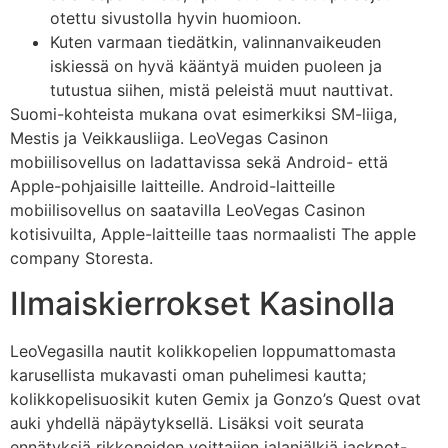
otettu sivustolla hyvin huomioon.
Kuten varmaan tiedätkin, valinnanvaikeuden
iskiessä on hyvä kääntyä muiden puoleen ja
tutustua siihen, mistä peleistä muut nauttivat.
Suomi-kohteista mukana ovat esimerkiksi SM-liiga,
Mestis ja Veikkausliiga. LeoVegas Casinon
mobiilisovellus on ladattavissa sekä Android- että
Apple-pohjaisille laitteille. Android-laitteille
mobiilisovellus on saatavilla LeoVegas Casinon
kotisivuilta, Apple-laitteille taas normaalisti The apple
company Storesta.
Ilmaiskierrokset Kasinolla
LeoVegasilla nautit kolikkopelien loppumattomasta
karusellista mukavasti oman puhelimesi kautta;
kolikkopelisuosikit kuten Gemix ja Gonzo’s Quest ovat
auki yhdellä näpäytyksellä. Lisäksi voit seurata
ennätyksiä rikkoneiden voittajien jalanjälkiä jackpot-