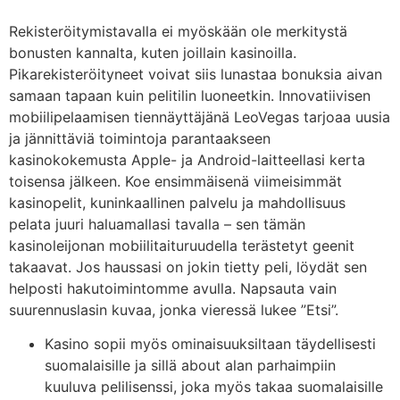
Rekisteröitymistavalla ei myöskään ole merkitystä
bonusten kannalta, kuten joillain kasinoilla.
Pikarekisteröityneet voivat siis lunastaa bonuksia aivan
samaan tapaan kuin pelitilin luoneetkin. Innovatiivisen
mobiilipelaamisen tiennäyttäjänä LeoVegas tarjoaa uusia
ja jännittäviä toimintoja parantaakseen
kasinokokemusta Apple- ja Android-laitteellasi kerta
toisensa jälkeen. Koe ensimmäisenä viimeisimmät
kasinopelit, kuninkaallinen palvelu ja mahdollisuus
pelata juuri haluamallasi tavalla – sen tämän
kasinoleijonan mobiilitaituruudella terästetyt geenit
takaavat. Jos haussasi on jokin tietty peli, löydät sen
helposti hakutoimintomme avulla. Napsauta vain
suurennuslasin kuvaa, jonka vieressä lukee ”Etsi”.
Kasino sopii myös ominaisuuksiltaan täydellisesti
suomalaisille ja sillä about alan parhaimpiin
kuuluva pelilisenssi, joka myös takaa suomalaisille