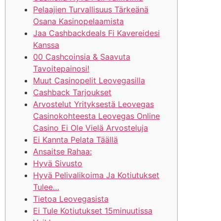
Pelaajien Turvallisuus Tärkeänä
Osana Kasinopelaamista
Jaa Cashbackdeals Fi Kavereidesi
Kanssa
00 Cashcoinsia & Saavuta
Tavoitepainosi!
Muut Casinopelit Leovegasilla
Cashback Tarjoukset
Arvostelut Yrityksestä Leovegas
Casinokohteesta Leovegas Online
Casino Ei Ole Vielä Arvosteluja
Ei Kannta Pelata Täällä
Ansaitse Rahaa:
Hyvä Sivusto
Hyvä Pelivalikoima Ja Kotiutukset
Tulee…
Tietoa Leovegasista
Ei Tule Kotiutukset 15minuutissa