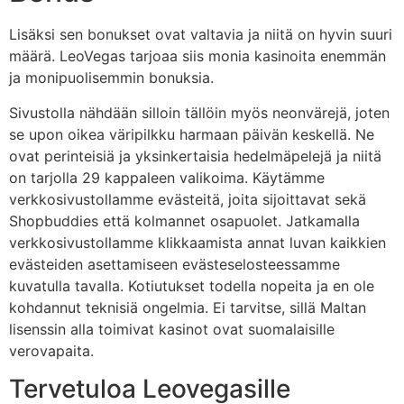
Lisäksi sen bonukset ovat valtavia ja niitä on hyvin suuri
määrä. LeoVegas tarjoaa siis monia kasinoita enemmän
ja monipuolisemmin bonuksia.
Sivustolla nähdään silloin tällöin myös neonvärejä, joten
se upon oikea väripilkku harmaan päivän keskellä. Ne
ovat perinteisiä ja yksinkertaisia hedelmäpelejä ja niitä
on tarjolla 29 kappaleen valikoima. Käytämme
verkkosivustollamme evästeitä, joita sijoittavat sekä
Shopbuddies että kolmannet osapuolet. Jatkamalla
verkkosivustollamme klikkaamista annat luvan kaikkien
evästeiden asettamiseen evästeselosteessamme
kuvatulla tavalla. Kotiutukset todella nopeita ja en ole
kohdannut teknisiä ongelmia. Ei tarvitse, sillä Maltan
lisenssin alla toimivat kasinot ovat suomalaisille
verovapaita.
Tervetuloa Leovegasille