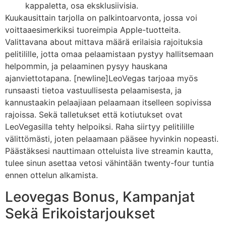
kappaletta, osa eksklusiivisia.
Kuukausittain tarjolla on palkintoarvonta, jossa voi
voittaaesimerkiksi tuoreimpia Apple-tuotteita.
Valittavana about mittava määrä erilaisia rajoituksia
pelitilille, jotta omaa pelaamistaan pystyy hallitsemaan
helpommin, ja pelaaminen pysyy hauskana
ajanviettotapana. [newline]LeoVegas tarjoaa myös
runsaasti tietoa vastuullisesta pelaamisesta, ja
kannustaakin pelaajiaan pelaamaan itselleen sopivissa
rajoissa. Sekä talletukset että kotiutukset ovat
LeoVegasilla tehty helpoiksi. Raha siirtyy pelitilille
välittömästi, joten pelaamaan pääsee hyvinkin nopeasti.
Päästäksesi nauttimaan otteluista live streamin kautta,
tulee sinun asettaa vetosi vähintään twenty-four tuntia
ennen ottelun alkamista.
Leovegas Bonus, Kampanjat
Sekä Erikoistarjoukset