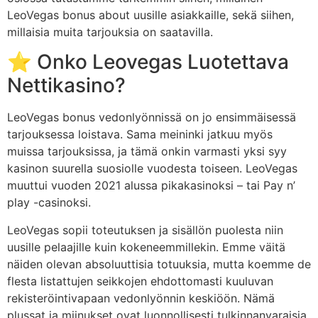
LeoVegas bonus about uusille asiakkaille, sekä siihen,
millaisia muita tarjouksia on saatavilla.
⭐ Onko Leovegas Luotettava
Nettikasino?
LeoVegas bonus vedonlyönnissä on jo ensimmäisessä
tarjouksessa loistava. Sama meininki jatkuu myös
muissa tarjouksissa, ja tämä onkin varmasti yksi syy
kasinon suurella suosiolle vuodesta toiseen. LeoVegas
muuttui vuoden 2021 alussa pikakasinoksi – tai Pay n’
play -casinoksi.
LeoVegas sopii toteutuksen ja sisällön puolesta niin
uusille pelaajille kuin kokeneemmillekin. Emme väitä
näiden olevan absoluuttisia totuuksia, mutta koemme de
flesta listattujen seikkojen ehdottomasti kuuluvan
rekisteröintivapaan vedonlyönnin keskiöön. Nämä
plussat ja miinukset ovat luonnollisesti tulkinnanvaraisia