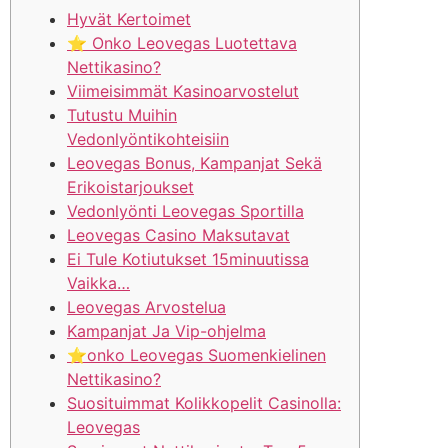
Hyvät Kertoimet
⭐ Onko Leovegas Luotettava
Nettikasino?
Viimeisimmät Kasinoarvostelut
Tutustu Muihin
Vedonlyöntikohteisiin
Leovegas Bonus, Kampanjat Sekä
Erikoistarjoukset
Vedonlyönti Leovegas Sportilla
Leovegas Casino Maksutavat
Ei Tule Kotiutukset 15minuutissa
Vaikka…
Leovegas Arvostelua
Kampanjat Ja Vip-ohjelma
⭐onko Leovegas Suomenkielinen
Nettikasino?
Suosituimmat Kolikkopelit Casinolla:
Leovegas