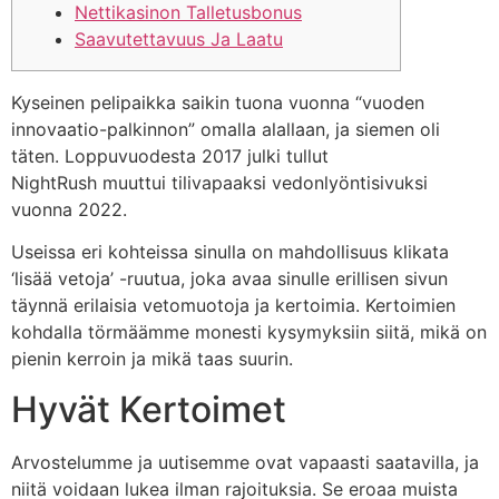
Nettikasinon Talletusbonus
Saavutettavuus Ja Laatu
Kyseinen pelipaikka saikin tuona vuonna “vuoden
innovaatio-palkinnon” omalla alallaan, ja siemen oli
täten. Loppuvuodesta 2017 julki tullut
NightRush muuttui tilivapaaksi vedonlyöntisivuksi
vuonna 2022.
Useissa eri kohteissa sinulla on mahdollisuus klikata
‘lisää vetoja’ -ruutua, joka avaa sinulle erillisen sivun
täynnä erilaisia vetomuotoja ja kertoimia. Kertoimien
kohdalla törmäämme monesti kysymyksiin siitä, mikä on
pienin kerroin ja mikä taas suurin.
Hyvät Kertoimet
Arvostelumme ja uutisemme ovat vapaasti saatavilla, ja
niitä voidaan lukea ilman rajoituksia. Se eroaa muista