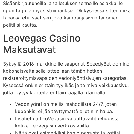
Sisäänkirjautuneille ja talletuksen tehneille asiakkaille
upon tarjolla myös striimauksia. Oli kyseessä sitten mikä
tahansa etu, saat sen joko kampanjasivun tai oman
pelitilisi kautta.
Leovegas Casino
Maksutavat
Syksyllä 2018 markkinoille saapunut SpeedyBet dominoi
kokonaisvaltaisella otteellaan tämän hetken
rekisteröitymisvapaiden vedonlyöntisivujen kategoriaa.
Kyseessä onkin erittäin tyylikäs ja toimiva veikkaussivu,
jolta löytyy kohteita erittäin laajalla otannalla.
Vedonlyönti on meillä mahdollista 24/7, joten
kuponkisi ei jää täyttymättä ellet niin halua.
Lisätietoja LeoVegasin valuuttavaihtoehdoista
ketika LeoVegasin verkkosivuilta.
Näitä ovat esimerkiksi kopio passista ja kotiisi