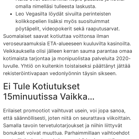
omalla nimelläsi tulleesta laskusta.
Leo Vegasilta löydät sivuilta perinteisten
kolikkopelien lisäksi myös suosituimmat
pöytäpelit, videopokerit sekä raaputusarvat.
Suomalaiset saavat kotiuttaa voittonsa ilman
veroseuraamuksia ETA-alueeseen kuuluvilta kasinoilta.
Veikkauksella olisi jälleen kerran sauma parantaa omaa
kotimaista tarjontaa ja monipuolistaa palveluita 2020-
luvulle. Yhtiö on kuitenkin toistaiseksi päättänyt jättää
rekisteröintivapaan vedonlyönnin täysin sikseen.
Ei Tule Kotiutukset
15minuutissa Vaikka…
Erilaiset promootiot vaihtuvat usein, voi jopa sanoa,
että säännöllisesti, joten niitä on seurattava viikoittain.
Samalla tavoin tervetulotarjoukset ja niihin liittyvät
bonukset voivat muuttua. Parhaimmillaan vaihtoehdot