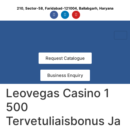
210, Sector-58, Faridabad-121004, Ballabgarh, Haryana​
Request Catalogue
Business Enquiry
Leovegas Casino 1
500
Tervetuliaisbonus Ja