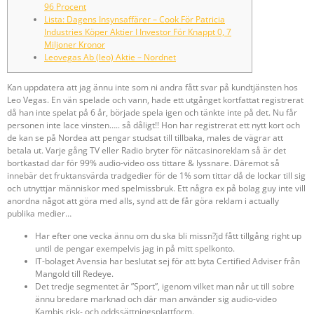
96 Procent
Lista: Dagens Insynsaffärer – Cook För Patricia
Industries Köper Aktier I Investor För Knappt 0, 7
Miljoner Kronor
Leovegas Ab (leo) Aktie – Nordnet
Kan uppdatera att jag ännu inte som ni andra fått svar på kundtjänsten hos
Leo Vegas. En vän spelade och vann, hade ett utgånget kortfattat registrerat
då han inte spelat på 6 år, började spela igen och tänkte inte på det. Nu får
personen inte lace vinsten….. så dåligt!! Hon har registrerat ett nytt kort och
de kan se på Nordea att pengar studsat till tillbaka, males de vägrar att
betala ut. Varje gång TV eller Radio bryter för nätcasinoreklam så är det
bortkastad dar för 99% audio-video oss tittare & lyssnare. Däremot så
innebär det fruktansvärda tradgedier för de 1% som tittar då de lockar till sig
och utnyttjar människor med spelmissbruk. Ett några ex på bolag guy inte vill
anordna något att göra med alls, synd att de får göra reklam i actually
publika medier…
Har efter one vecka ännu om du ska bli missn?jd fått tillgång right up
until de pengar exempelvis jag in på mitt spelkonto.
IT-bolaget Avensia har beslutat sej för att byta Certified Adviser från
Mangold till Redeye.
Det tredje segmentet är ”Sport”, igenom vilket man når ut till sobre
ännu bredare marknad och där man använder sig audio-video
Kambis risk- och oddssättningsplattform.