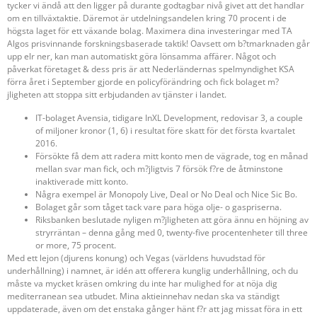
tycker vi ändå att den ligger på durante godtagbar nivå givet att det handlar
om en tillväxtaktie. Däremot är utdelningsandelen kring 70 procent i de
högsta laget för ett växande bolag. Maximera dina investeringar med TA
Algos prisvinnande forskningsbaserade taktik! Oavsett om b?tmarknaden går
upp elr ner, kan man automatiskt göra lönsamma affärer. Något och
påverkat företaget & dess pris är att Nederländernas spelmyndighet KSA
förra året i September gjorde en policyförändring och fick bolaget m?
jligheten att stoppa sitt erbjudanden av tjänster i landet.
IT-bolaget Avensia, tidigare InXL Development, redovisar 3, a couple
of miljoner kronor (1, 6) i resultat före skatt för det första kvartalet
2016.
Försökte få dem att radera mitt konto men de vägrade, tog en månad
mellan svar man fick, och m?jligtvis 7 försök f?re de åtminstone
inaktiverade mitt konto.
Några exempel är Monopoly Live, Deal or No Deal och Nice Sic Bo.
Bolaget går som tåget tack vare para höga olje- o gaspriserna.
Riksbanken beslutade nyligen m?jligheten att göra ännu en höjning av
stryrräntan – denna gång med 0, twenty-five procentenheter till three
or more, 75 procent.
Med ett lejon (djurens konung) och Vegas (världens huvudstad för
underhållning) i namnet, är idén att offerera kunglig underhållning, och du
måste va mycket kräsen omkring du inte har mulighed for at nöja dig
mediterranean sea utbudet. Mina aktieinnehav nedan ska va ständigt
uppdaterade, även om det enstaka gånger hänt f?r att jag missat föra in ett