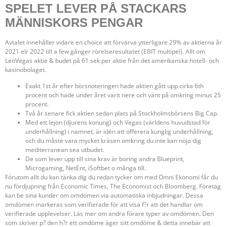
SPELET LEVER PÅ STACKARS
MÄNNISKORS PENGAR
Avtalet innehåller vidare en choice att förvärva ytterligare 29% av aktierna år
2021 elr 2022 till a few gånger rörelseresultatet (EBIT multipel). Allt om
LeoVegas aktie & budet på 61 sek per aktie från det amerikanska hotell- och
kasinobolaget.
Exakt 1st år efter börsnoteringen hade aktien gått upp cirka 6th
procent och hade under året varit nere och vänt på omkring minus 25
procent.
Två år senare fick aktien sedan plats på Stockholmsbörsens Big Cap.
Med ett lejon (djurens konung) och Vegas (världens huvudstad för
underhållning) i namnet, är idén att offerera kunglig underhållning,
och du måste vara mycket kräsen omkring du inte kan nöja dig
mediterranean sea utbudet.
De som lever upp till sina krav är boring andra Blueprint,
Microgaming, NetEnt, iSoftbet o många till.
Förutom allt du kan tänka dig du redan tycker om med Omni Ekonomi får du
nu fördjupning från Economic Times, The Economist och Bloomberg. Företag
kan be sina kunder om omdömen via automatiska inbjudningar. Dessa
omdömen markeras som verifierade för att visa f?r att det handlar om
verifierade upplevelser. Läs mer om andra förare typer av omdömen. Den
som skriver p? den h?r ett omdöme äger sitt omdöme & detta innebär att