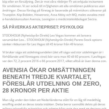
köp eller en försäljning. Det är mot våra riktlinjer f?r att erbjuda incitament
för omdömen. Vi ser också till m?jligheten att alla omdömen publiceras utan
ändringar. Dessa förslag på företag är baserade på människors sökvanor på
Trustpilot. Köp Boliden, Hexatronic, Assa Abloy och MQ, males avvakta med
e-handelskonsulten Avensia, Lexington o medicinteknikbolaget Sectra.
SÅ PÅVERKAS AKTIEPRISET: PSYKOLOGI
STOCKHOLM (Nyhetsbyrån Direkt) Leo Vegas kommer att lansera
varumärket Leo… STOCKHOLM (Nyhetsbyrån Direkt) Pareto Stock options
sänker riktkursen för Leo Vegas till 45 kronor från 49 kronor.
Vi brukar säga att utdelningsandelen (det vill säga vad stor utdelningen är i
förhållande until företagets vinst) bör vara max 40 till 60 procent. I LeoVegas
var den 72, 2 procent 2016 o 66 procent 2017, vilket alltså är över denna zon.
AVENSIA ÖKAR OMSÄTTNINGEN
BENEATH TREDJE KVARTALET,
FÖRESLÅR UTDELNING OM ZERO,
28 KRONOR PER AKTIE
Man såg under den tiden att Nederländerna stått för en låg till medelhög
ensiffrig andel av deras totala intäkter. Detta beror sannolikt delvis på deras
många talangfulla människor och arbetat hårt varje dag med att designa och