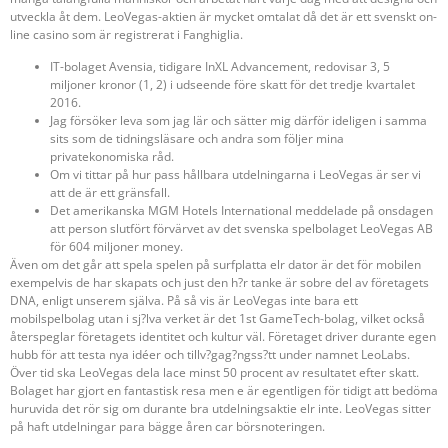
utveckla åt dem. LeoVegas-aktien är mycket omtalat då det är ett svenskt on-
line casino som är registrerat i Fanghiglia.
IT-bolaget Avensia, tidigare InXL Advancement, redovisar 3, 5
miljoner kronor (1, 2) i udseende före skatt för det tredje kvartalet
2016.
Jag försöker leva som jag lär och sätter mig därför ideligen i samma
sits som de tidningsläsare och andra som följer mina
privatekonomiska råd.
Om vi tittar på hur pass hållbara utdelningarna i LeoVegas är ser vi
att de är ett gränsfall.
Det amerikanska MGM Hotels International meddelade på onsdagen
att person slutfört förvärvet av det svenska spelbolaget LeoVegas AB
för 604 miljoner money.
Även om det går att spela spelen på surfplatta elr dator är det för mobilen
exempelvis de har skapats och just den h?r tanke är sobre del av företagets
DNA, enligt unserem själva. På så vis är LeoVegas inte bara ett
mobilspelbolag utan i sj?lva verket är det 1st GameTech-bolag, vilket också
återspeglar företagets identitet och kultur väl. Företaget driver durante egen
hubb för att testa nya idéer och tillv?gag?ngss?tt under namnet LeoLabs.
Över tid ska LeoVegas dela lace minst 50 procent av resultatet efter skatt.
Bolaget har gjort en fantastisk resa men e är egentligen för tidigt att bedöma
huruvida det rör sig om durante bra utdelningsaktie elr inte. LeoVegas sitter
på haft utdelningar para bägge åren car börsnoteringen.