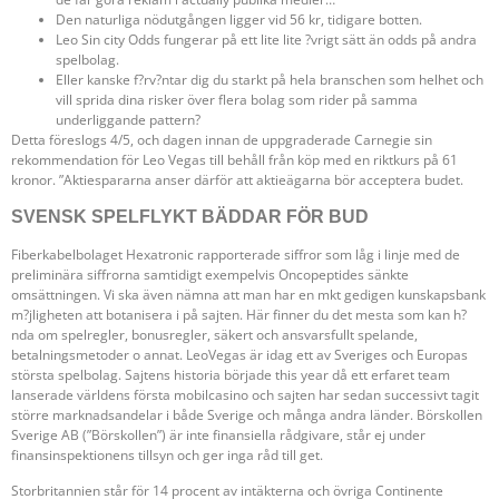
Den naturliga nödutgången ligger vid 56 kr, tidigare botten.
Leo Sin city Odds fungerar på ett lite lite ?vrigt sätt än odds på andra
spelbolag.
Eller kanske f?rv?ntar dig du starkt på hela branschen som helhet och
vill sprida dina risker över flera bolag som rider på samma
underliggande pattern?
Detta föreslogs 4/5, och dagen innan de uppgraderade Carnegie sin
rekommendation för Leo Vegas till behåll från köp med en riktkurs på 61
kronor. ”Aktiespararna anser därför att aktieägarna bör acceptera budet.
SVENSK SPELFLYKT BÄDDAR FÖR BUD
Fiberkabelbolaget Hexatronic rapporterade siffror som låg i linje med de
preliminära siffrorna samtidigt exempelvis Oncopeptides sänkte
omsättningen. Vi ska även nämna att man har en mkt gedigen kunskapsbank
m?jligheten att botanisera i på sajten. Här finner du det mesta som kan h?
nda om spelregler, bonusregler, säkert och ansvarsfullt spelande,
betalningsmetoder o annat. LeoVegas är idag ett av Sveriges och Europas
största spelbolag. Sajtens historia började this year då ett erfaret team
lanserade världens första mobilcasino och sajten har sedan successivt tagit
större marknadsandelar i både Sverige och många andra länder. Börskollen
Sverige AB (”Börskollen”) är inte finansiella rådgivare, står ej under
finansinspektionens tillsyn och ger inga råd till get.
Storbritannien står för 14 procent av intäkterna och övriga Continente