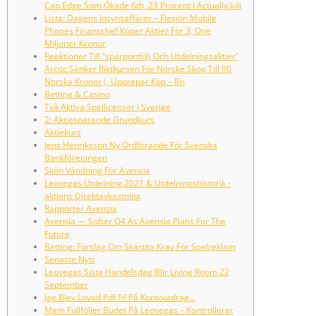
Cap Edge Som Ökade 6th, 23 Procent I Actually Juli
Lista: Dagens Insynsaffärer – Flexion Mobile
Phones Finanschef Köper Aktier För 3, One
Miljoner Kronor
Reaktioner Till “sparportfölj Och Utdelningsaktier”
Arctic Sänker Riktkursen För Norske Skog Till 90
Norska Kronor (, Upprepar Köp – Bn
Betting & Casino
Två Aktiva Spellicenser I Sverige
2: Aktiesparande Grundkurs
Aktiekurs
Jens Henriksson Ny Ordförande För Svenska
Bankföreningen
Skön Vändning För Avensia
Leovegas Utdelning 2021 & Utdelningshistorik -
aktiens Direktavkastning
Rapporter Avensia
Avensia — Softer Q4 As Avensia Plans For The
Future
Betting: Förslag Om Skärpta Krav För Spelreklam
Senaste Nytt
Leovegas Sista Handelsdag Blir Living Room 22
September
Jag Blev Lovad Pdf Fil På Kontoutdrag…
Mgm Fullföljer Budet På Leovegas – Kontrollerar