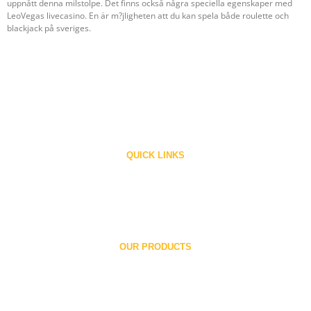
uppnått denna milstolpe. Det finns också några speciella egenskaper med
LeoVegas livecasino. En är m?jligheten att du kan spela både roulette och
blackjack på sveriges.
Ronald Web Offset the company of International repute is a privately held
family owned company engaged in manufacturing ‘RONALD’ line of presses
Since 1983.
QUICK LINKS
Home
About Us
Contact
Careers
OUR PRODUCTS
Printing Units
Folders
Book Printing Machine