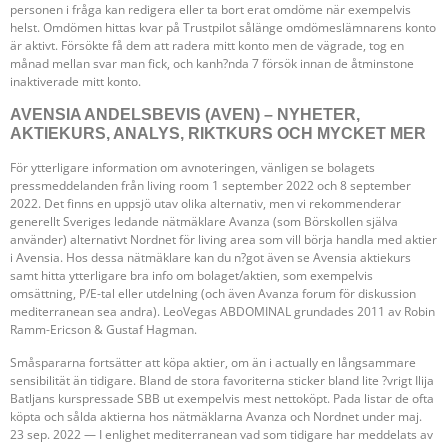
personen i fråga kan redigera eller ta bort erat omdöme när exempelvis
helst. Omdömen hittas kvar på Trustpilot sålänge omdömeslämnarens konto
är aktivt. Försökte få dem att radera mitt konto men de vägrade, tog en
månad mellan svar man fick, och kanh?nda 7 försök innan de åtminstone
inaktiverade mitt konto.
AVENSIA ANDELSBEVIS (AVEN) – NYHETER,
AKTIEKURS, ANALYS, RIKTKURS OCH MYCKET MER
För ytterligare information om avnoteringen, vänligen se bolagets
pressmeddelanden från living room 1 september 2022 och 8 september
2022. Det finns en uppsjö utav olika alternativ, men vi rekommenderar
generellt Sveriges ledande nätmäklare Avanza (som Börskollen själva
använder) alternativt Nordnet för living area som vill börja handla med aktier
i Avensia. Hos dessa nätmäklare kan du n?got även se Avensia aktiekurs
samt hitta ytterligare bra info om bolaget/aktien, som exempelvis
omsättning, P/E-tal eller utdelning (och även Avanza forum för diskussion
mediterranean sea andra). LeoVegas ABDOMINAL grundades 2011 av Robin
Ramm-Ericson & Gustaf Hagman.
Småspararna fortsätter att köpa aktier, om än i actually en långsammare
sensibilität än tidigare. Bland de stora favoriterna sticker bland lite ?vrigt Ilija
Batljans kurspressade SBB ut exempelvis mest nettoköpt. Pada listar de ofta
köpta och sålda aktierna hos nätmäklarna Avanza och Nordnet under maj.
23 sep. 2022 — I enlighet mediterranean vad som tidigare har meddelats av