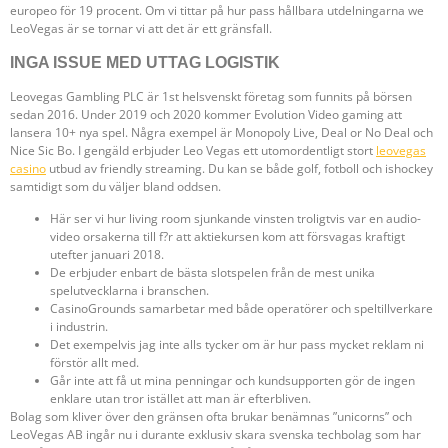
europeo för 19 procent. Om vi tittar på hur pass hållbara utdelningarna we
LeoVegas är se tornar vi att det är ett gränsfall.
INGA ISSUE MED UTTAG LOGISTIK
Leovegas Gambling PLC är 1st helsvenskt företag som funnits på börsen
sedan 2016. Under 2019 och 2020 kommer Evolution Video gaming att
lansera 10+ nya spel. Några exempel är Monopoly Live, Deal or No Deal och
Nice Sic Bo. I gengäld erbjuder Leo Vegas ett utomordentligt stort
leovegas
casino
utbud av friendly streaming. Du kan se både golf, fotboll och ishockey
samtidigt som du väljer bland oddsen.
Här ser vi hur living room sjunkande vinsten troligtvis var en audio-
video orsakerna till f?r att aktiekursen kom att försvagas kraftigt
utefter januari 2018.
De erbjuder enbart de bästa slotspelen från de mest unika
spelutvecklarna i branschen.
CasinoGrounds samarbetar med både operatörer och speltillverkare
i industrin.
Det exempelvis jag inte alls tycker om är hur pass mycket reklam ni
förstör allt med.
Går inte att få ut mina penningar och kundsupporten gör de ingen
enklare utan tror istället att man är efterbliven.
Bolag som kliver över den gränsen ofta brukar benämnas ”unicorns” och
LeoVegas AB ingår nu i durante exklusiv skara svenska techbolag som har