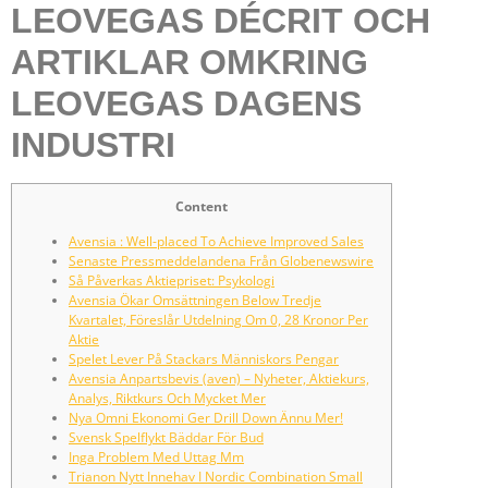
LEOVEGAS DÉCRIT OCH
ARTIKLAR OMKRING
LEOVEGAS DAGENS
INDUSTRI
Content
Avensia : Well-placed To Achieve Improved Sales
Senaste Pressmeddelandena Från Globenewswire
Så Påverkas Aktiepriset: Psykologi
Avensia Ökar Omsättningen Below Tredje
Kvartalet, Föreslår Utdelning Om 0, 28 Kronor Per
Aktie
Spelet Lever På Stackars Människors Pengar
Avensia Anpartsbevis (aven) – Nyheter, Aktiekurs,
Analys, Riktkurs Och Mycket Mer
Nya Omni Ekonomi Ger Drill Down Ännu Mer!
Svensk Spelflykt Bäddar För Bud
Inga Problem Med Uttag Mm
Trianon Nytt Innehav I Nordic Combination Small