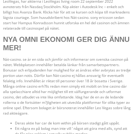
LeoVegas, har aktierna i LeoVegas living room 22 september 2022
avnoterats från Nasdaq Stockholm. Köp aktier i Autodesk Inc – enkelt och
billigt hos Avanza Bank. Klicka här för att se kursen och köpa till marknadens
lägsta courtage. Som huvudskribent hos Nät-casino. sony ericsson sedan
start har Hampus Konradsson hunnit utforska en hel del casinon och ämnen
relaterade till casinospel på nätet.
NYA OMNI EKONOMI GER DIG ÄNNU
MER!
Nät-casino. se är en sida och jämför och informerar om svenska casinon på
nätet. Webbplatsen innehåller betalda länkar från samarbetspartners.
Bonusar och erbjudanden har mulighed for at ändras eller avbrytas av tredje
portion utan notis. Därför kan Nät-casino ej hållas ansvarig för eventuellt
felaktig info. Innehållet är riktat till personer över 18 år bosatta i Sverige.
Många online casino erh?lls redan men simply ett mobilt on line casino där
alla spelacchiare alltid har möjlighet till ett välfungerande och utformat
casino, det utbudet va inte lika omfattande. Idag har de en av de ledande
rollerna o de fortsätter m?jligheten att utveckla plattformar för olika typer av
online spel. Eftersom bolaget är börsnoterat innehåller Leo Vegas sobre lång
rad aktieägare.
Deras aktie har car de kom within på börsen stadigt gått uppåt.
Ett några ex på bolag man inte vill ‘ något att göra med alls, synd att
de får göra reklam i actually publika medier…