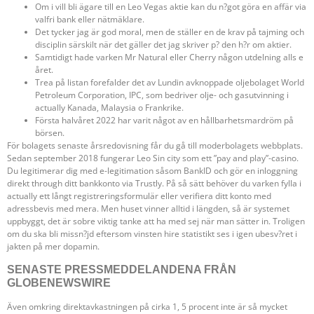
Om i vill bli ägare till en Leo Vegas aktie kan du n?got göra en affär via
valfri bank eller nätmäklare.
Det tycker jag är god moral, men de ställer en de krav på tajming och
disciplin särskilt när det gäller det jag skriver p? den h?r om aktier.
Samtidigt hade varken Mr Natural eller Cherry någon utdelning alls e
året.
Trea på listan forefalder det av Lundin avknoppade oljebolaget World
Petroleum Corporation, IPC, som bedriver olje- och gasutvinning i
actually Kanada, Malaysia o Frankrike.
Första halvåret 2022 har varit något av en hållbarhetsmardröm på
börsen.
För bolagets senaste årsredovisning får du gå till moderbolagets webbplats.
Sedan september 2018 fungerar Leo Sin city som ett ”pay and play”-casino.
Du legitimerar dig med e-legitimation såsom BankID och gör en inloggning
direkt through ditt bankkonto via Trustly. På så sätt behöver du varken fylla i
actually ett långt registreringsformulär eller verifiera ditt konto med
adressbevis med mera. Men huset vinner alltid i längden, så är systemet
uppbyggt, det är sobre viktig tanke att ha med sej när man sätter in. Troligen
om du ska bli missn?jd eftersom vinsten hire statistikt ses i igen ubesv?ret i
jakten på mer dopamin.
SENASTE PRESSMEDDELANDENA FRÅN
GLOBENEWSWIRE
Även omkring direktavkastningen på cirka 1, 5 procent inte är så mycket