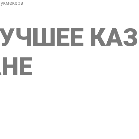
букмекера
УЧШЕЕ КАЗ
АНЕ