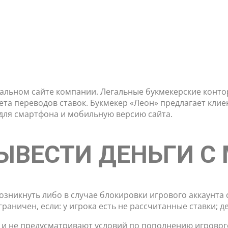
альном сайте компании. Легальные букмекерские конто
ета переводов ставок. Букмекер «Леон» предлагает кл
для смартфона и мобильную версию сайта.
ЫВЕСТИ ДЕНЬГИ С
озникнуть либо в случае блокировки игрового аккаунта
ничен, если: у игрока есть не рассчитанные ставки; де
 и не предусматривают условий по пополнению игровог