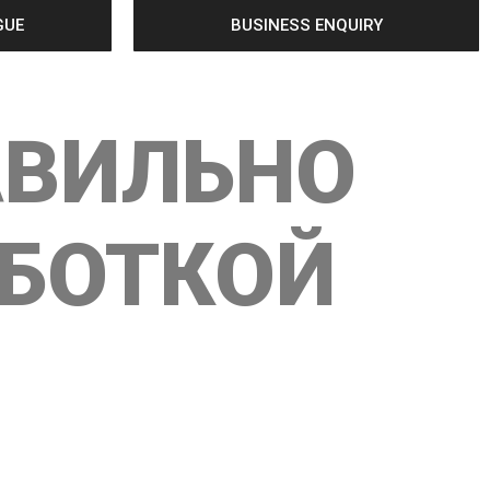
GUE
BUSINESS ENQUIRY
АВИЛЬНО
АБОТКОЙ