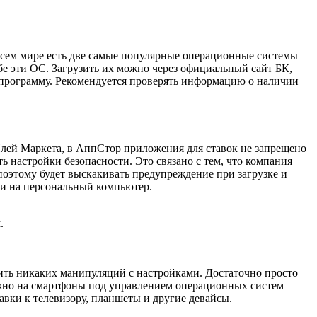
о всем мире есть две самые популярные операционные системы
бе эти ОС. Загрузить их можно через официальный сайт БК,
ю программу. Рекомендуется проверять информацию о наличии
Плей Маркета, в АппСтор приложения для ставок не запрещено
ть настройки безопасности. Это связано с тем, что компания
оэтому будет выскакивать предупреждение при загрузке и
 и на персональный компьютер.
.
дить никаких манипуляций с настройками. Достаточно просто
ожно на смартфоны под управлением операционных систем
авки к телевизору, планшеты и другие девайсы.