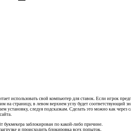
итает использовать свой компьютер для ставок. Если игрок предп
дим на страницу, в левом верхнем углу будет соответствующий зн
м установку, следуя подсказкам. Сделать это можно как через с
сайта.
айт букмекера заблокирован по какой-либо причине.
агрузке и происходить блокировка всех попыток.