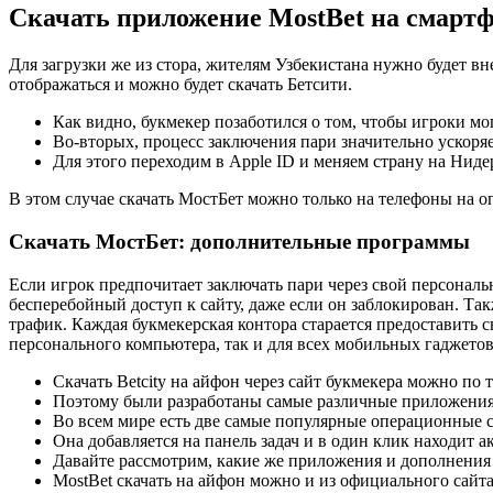
Скачать приложение MostBet на смарт
Для загрузки же из стора, жителям Узбекистана нужно будет в
отображаться и можно будет скачать Бетсити.
Как видно, букмекер позаботился о том, чтобы игроки мо
Во-вторых, процесс заключения пари значительно ускоряе
Для этого переходим в Apple ID и меняем страну на Нид
В этом случае скачать МостБет можно только на телефоны на о
Скачать МостБет: дополнительные программы
Если игрок предпочитает заключать пари через свой персональ
бесперебойный доступ к сайту, даже если он заблокирован. Та
трафик. Каждая букмекерская контора старается предоставить
персонального компьютера, так и для всех мобильных гаджетов
Скачать Betcity на айфон через сайт букмекера можно по 
Поэтому были разработаны самые различные приложения, 
Во всем мире есть две самые популярные операционные 
Она добавляется на панель задач и в один клик находит ак
Давайте рассмотрим, какие же приложения и дополнения б
MostBet скачать на айфон можно и из официального сайта 