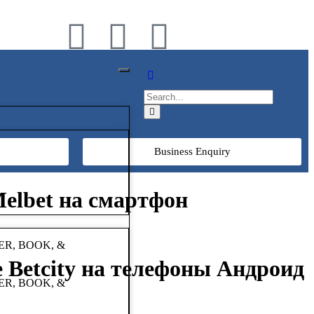
e
Business Enquiry
Melbet на смартфон
R, BOOK, &
 Betcity на телефоны Андроид
R, BOOK, &