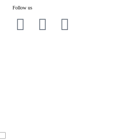
Follow us