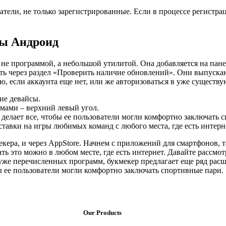
ватели, не только зарегистрированные. Если в процессе регистр
ны Андроид
я не программой, а небольшой утилитой. Она добавляется на пане
ять через раздел «Проверить наличие обновлений». Они выпускаю
ю, если аккаунта еще нет, или же авторизоваться в уже существ
ие девайсы.
ммами – верхний левый угол.
 делает все, чтобы ее пользователи могли комфортно заключать 
тавки на игры любимых команд с любого места, где есть интерн
кера, и через AppStore. Начнем с приложений для смартфонов, т
елать это можно в любом месте, где есть интернет. Давайте расс
 уже перечисленных программ, букмекер предлагает еще ряд рас
бы ее пользователи могли комфортно заключать спортивные пари.
Our Products