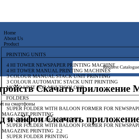
Home
About Us
Product
PRINTING UNITS
4 HI TOWER NEWSPAPER PRINTING MACHINE
Request Catalogu
4 HI TOWER MANUAL PRINTING MACHINES
3 COLOUR MANUAL STACK UNIT PRINTING
3 COLOUR AUTOMATIC STACK UNIT PRINTING
стройств Скачать приложение 
MONO UNIT FOR MULTICOLOUR
FOLDERS
bet на смартфоны
SUPER FOLDER WITH BALOON FORMER FOR NEWSPAPE
MAGAZINE PRINTING
ид и айфон Скачать приложение
STANDARD FOLDER PRINTING
SUPER FOLDER WITH BALOON FORMER FOR NEWSPAPE
MAGAZINE PRINTING 2.2
SUPER FOLDER PRINTING