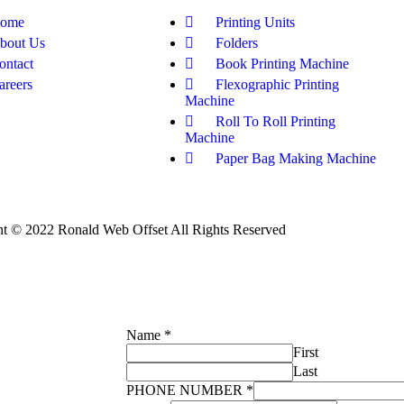
ome
Printing Units
bout Us
Folders
ontact
Book Printing Machine
areers
Flexographic Printing
Machine
Roll To Roll Printing
Machine
Paper Bag Making Machine
t © 2022 Ronald Web Offset All Rights Reserved
Name
*
First
Last
PHONE NUMBER
*