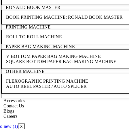
RONALD BOOK MASTER
BOOK PRINTING MACHINE: RONALD BOOK MASTER
PRINTING MACHINE
ROLL TO ROLL MACHINE
PAPER BAG MAKING MACHINE
V BOTTOM PAPER BAG MAKING MACHINE
SQUARE BOTTOM PAPER BAG MAKING MACHINE
OTHER MACHINE
FLEXOGRAPHIC PRINTING MACHINE
AUTO REEL PASTER / AUTO SPLICER
Accessories
Contact Us
Blogs
Careers
X