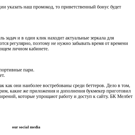
ации указать наш промокод, то приветственный бонус будет
ль задач и в один клик находит актуальные зеркала для
тся регулярно, поэтому не нужно забывать время от времени
ующем личном кабинете.
спортивные пари.
ет.
ак как они наиболее востребованы среди беттеров. Дело в том,
мотрим, какие же приложения и дополнения букмекер приготовил
ширений, которые упрощают работу и доступ к сайту. БК Мелбет
our social media