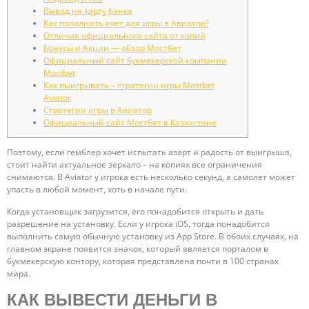
Вывод на карту банка
Как пополнить счет для игры в Авиатор?
Отличия официального сайта от копий
Бонусы и Акции — обзор Мостбет
Официальный сайт букмекерской компании
Mostbet
Как выигрывать – стратегии игры Mostbet
Aviator
Стратегии игры в Авиатор
Официальный сайт Мостбет в Казахстане
Поэтому, если гемблер хочет испытать азарт и радость от выигрыша,
стоит найти актуальное зеркало – на копиях все ограничения
снимаются. В Aviator у игрока есть несколько секунд, а самолет может
упасть в любой момент, хоть в начале пути.
Когда установщик загрузится, его понадобится открыть и дать
разрешение на установку. Если у игрока iOS, тогда понадобится
выполнить самую обычную установку из App Store. В обоих случаях, на
главном экране появится значок, который является порталом в
букмекерскую контору, которая представлена почти в 100 странах
мира.
КАК ВЫВЕСТИ ДЕНЬГИ В