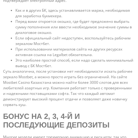
подтверждает электронный адрес.
Как и в других БК, здесь устанавливается маржа, необходимая
для заработка букмекера.
Перед вами откроется окошко, где будет предложено выбрать
сумму пополнения или ввести необходимое значение суммы в
диалоговое окошко.
Если официальный сайт недоступен, воспользуйтесь рабочим
зеркалом Мостбет.
При использовании материалов сайта на других ресурсах
активная ссылка на Legalbet обязательна.
Это наиболее простой способ, если надо сделать минимальный
вывод с БК Мостбет.
Суть аналогична, после установки нет необходимости искать рабочее
зеркало Mostbet, а можно просто играть без ограничений. На сайте
Mostbet Casino Казахстана можно найти более 3000 слотов для всех
любителей азартных игр. Компания работает только с проверенными
и надежными поставщиками софта. Так что каждый автомат
демонстрирует высокий процент отдачи и позволяет даже новичку
сорвать куш.
БОНУС НА 2, 3, 4-Й И
ПОСЛЕДУЮЩИЕ ДЕПОЗИТЫ
Многие модели имеют трехмерную анимацию и риск-игру, так что