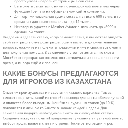
просто указать пароль от страницы в соц.сети.
Вы можете связаться с ними по электронной почте или через
функцию live-чата на официальном сайте компании.
Для карт минимальная сумма составляет всего 600 тенге, в то
время как для криптокошелька – до 15 тысяч.
Некоторым удается в Mostbet Aviator выигрывать до х8000 к
сделанной ставке.
Вы должны сделать ставку, когда самолет летит, и вы можете увидеть
свой выигрыш в окне розыгрыша. Если у вас есть дополнительные
вопросы, нажмите на поле чата поддержки ниже и свяжитесь с нами
для получения помощи. В заключение стоит отметить, что слоты
Мостбет это прекрасная возможность отвлечься и хорошо провести
время, а иногда ещё и с пользой.
КАКИЕ БОНУСЫ ПРЕДЛАГАЮТСЯ
ДЛЯ ИГРОКОВ ИЗ КАЗАХСТАНА
Отметим преимущества и недостатки каждого варианта. Так вы
сможете оценить, какой из способов вывода для вас наиболее лучший
и является более выгодным. Кешбэк с неудачных ставок (до 10 %)
появляется в личном кабинете в начале каждой недели. Для
зачисления подарка необходимо нажать на кнопку «Мой статус».
Создание аккаунта по email предполагает указание актуальной почты,
выбор пароля, валюты счета и страны. После регистрации игрок