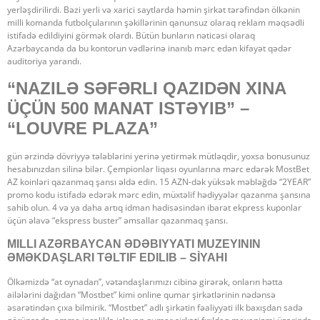
yerləşdirilirdi. Bəzi yerli və xarici saytlarda həmin şirkət tərəfindən ölkənin
milli komanda futbolçularının şəkillərinin qanunsuz olaraq reklam məqsədli
istifadə edildiyini görmək olardı. Bütün bunların nəticəsi olaraq
Azərbaycanda da bu kontorun vədlərinə inanıb mərc edən kifayət qədər
auditoriya yarandı.
“NAZILƏ SƏFƏRLI QAZIDƏN XINA
ÜÇÜN 500 MANAT ISTƏYIB” –
“LOUVRE PLAZA”
gün ərzində dövriyyə tələblərini yerinə yetirmək mütləqdir, yoxsa bonusunuz
hesabınızdan silinə bilər. Çempionlar liqası oyunlarına mərc edərək MostBet
AZ koinləri qazanmaq şansı əldə edin. 15 AZN-dək yüksək məbləğdə “2YEAR”
promo kodu istifadə edərək mərc edin, müxtəlif hədiyyələr qazanma şansına
sahib olun. 4 və ya daha artıq idman hadisəsindən ibarət ekpress kuponlar
üçün əlavə “ekspress buster” əmsallar qazanmaq şansı.
MILLI AZƏRBAYCAN ƏDƏBIYYATI MUZEYININ
ƏMƏKDAŞLARI TƏLTIF EDILIB – SİYAHI
Ölkəmizdə “at oynadan”, vətəndaşlarımızı cibinə girərək, onların hətta
ailələrini dağıdan “Mostbet” kimi online qumar şirkətlərinin nədənsə
əsarətindən çıxa bilmirik. “Mostbet” adlı şirkətin fəaliyyəti ilk baxışdan sadə