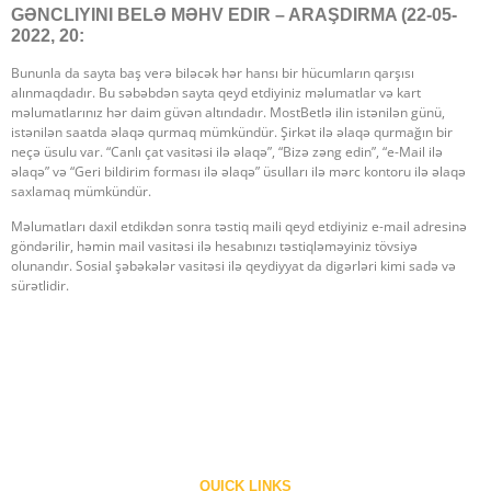
GƏNCLIYINI BELƏ MƏHV EDIR – ARAŞDIRMA (22-05-
2022, 20:
Bununla da sayta baş verə biləcək hər hansı bir hücumların qarşısı
alınmaqdadır. Bu səbəbdən sayta qeyd etdiyiniz məlumatlar və kart
məlumatlarınız hər daim güvən altındadır. MostBetlə ilin istənilən günü,
istənilən saatda əlaqə qurmaq mümkündür. Şirkət ilə əlaqə qurmağın bir
neçə üsulu var. “Canlı çat vasitəsi ilə əlaqə”, “Bizə zəng edin”, “e-Mail ilə
əlaqə” və “Geri bildirim forması ilə əlaqə” üsulları ilə mərc kontoru ilə əlaqə
saxlamaq mümkündür.
Məlumatları daxil etdikdən sonra təstiq maili qeyd etdiyiniz e-mail adresinə
göndərilir, həmin mail vasitəsi ilə hesabınızı təstiqləməyiniz tövsiyə
olunandır. Sosial şəbəkələr vasitəsi ilə qeydiyyat da digərləri kimi sadə və
sürətlidir.
Ronald Web Offset the company of International repute is a privately held
family owned company engaged in manufacturing ‘RONALD’ line of presses
Since 1983.
QUICK LINKS