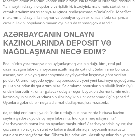
MostBet idman mərcləri kontorunun dizaynı isə tamamilə istifadəçi dostudur.
Yəni, saytın dizaynı o qədər əlverişlidir ki, istədiyiniz məlumatı, statistikanı,
etmək istədiniz mərci saniyələr içində reallaşdırmaq mümkündür. MostBet
mükəmməl dizaynı ilə məşhur və populyar oyunları ön səhifədə qarşınıza
çıxarır. Lakin, populyar olmayan oyunları da tapmaq çox asandır.
AZƏRBAYCANIN ONLAYN
KAZINOLARINDA DEPOSIT VƏ
NAĞDLAŞMANI NECƏ EDIM?
Real büdcə yaratmaq və ona uyğunlaşmaq vacib olduğu kimi, real pul
qazanacağını bilərkən həyəcanı azaltmaq da çətindir. Salamlama bonusu,
əsasən, yeni onlayn qumar saytında qeydiyyatdan keçməyə görə verilən
puldur. O, ümumuyyətlə uyğunluq bonusudur, yəni yeni kazinoya qoyduğunuz
pulu ən azından iki qat artıra bilər. Salamlama bonuslarının böyük üstünlüyü
ondan ibarətdir ki, onlar gələcək uduşlar üçün bpyük platforma təmin edir.
Kazino oyunlarında xərclənən pullar böyük pullar qazanmaq üçün şansdır!
Oyunlara gələndə bir neçə adla məhdudlaşmaq istəməzsəniz.
də, tətbiqi endirərək, ya da üstün tutduğunuz brauzerdə birbaşa kazino
saytına gedərək yolda oynaya bilərsiniz. İndi oynamaq istəyirsiniz?
Azərbaycanda hansı kazino oyunları məşhurdur? Azərbaycandakı oyunçular
çox zaman blackjack, rulet və bakara daxil olmaqla həyəcanlı masaüstü
oyunlara maraq göstərirlər. Əlbəttə ki,slotlar kimi klassik oyunlar da siyahının