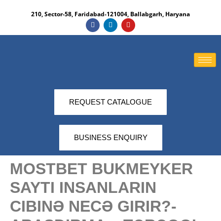
210, Sector-58, Faridabad-121004, Ballabgarh, Haryana​
REQUEST CATALOGUE
BUSINESS ENQUIRY
MOSTBET BUKMEYKER
SAYTI INSANLARIN
CIBINƏ NECƏ GIRIR?-