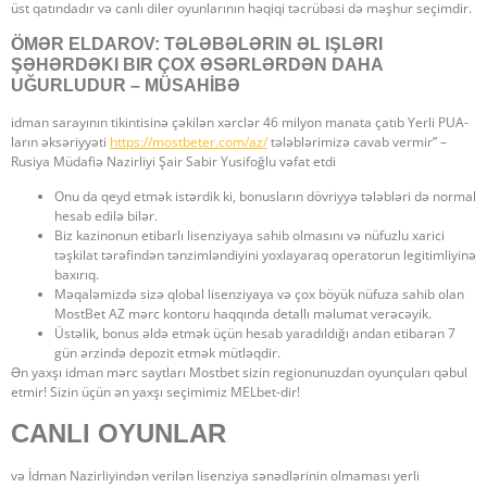
üst qatındadır və canlı diler oyunlarının həqiqi təcrübəsi də məşhur seçimdir.
ÖMƏR ELDAROV: TƏLƏBƏLƏRIN ƏL IŞLƏRI
ŞƏHƏRDƏKI BIR ÇOX ƏSƏRLƏRDƏN DAHA
UĞURLUDUR – MÜSAHİBƏ
idman sarayının tikintisinə çəkilən xərclər 46 milyon manata çatıb Yerli PUA-
ların əksəriyyəti
https://mostbeter.com/az/
tələblərimizə cavab vermir” –
Rusiya Müdafiə Nazirliyi Şair Sabir Yusifoğlu vəfat etdi
Onu da qeyd etmək istərdik ki, bonusların dövriyyə tələbləri də normal
hesab edilə bilər.
Biz kazinonun etibarlı lisenziyaya sahib olmasını və nüfuzlu xarici
təşkilat tərəfindən tənzimləndiyini yoxlayaraq operatorun legitimliyinə
baxırıq.
Məqaləmizdə sizə qlobal lisenziyaya və çox böyük nüfuza sahib olan
MostBet AZ mərc kontoru haqqında detallı məlumat verəcəyik.
Üstəlik, bonus əldə etmək üçün hesab yaradıldığı andan etibarən 7
gün ərzində depozit etmək mütləqdir.
Ən yaxşı idman mərc saytları Mostbet sizin regionunuzdan oyunçuları qəbul
etmir! Sizin üçün ən yaxşı seçimimiz MELbet-dir!
CANLI OYUNLAR
və İdman Nazirliyindən verilən lisenziya sənədlərinin olmaması yerli