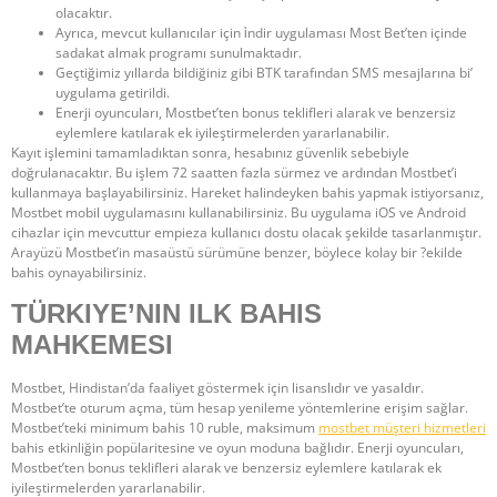
olacaktır.
Ayrıca, mevcut kullanıcılar için i̇ndir uygulaması Most Bet’ten içinde
sadakat almak programı sunulmaktadır.
Geçtiğimiz yıllarda bildiğiniz gibi BTK tarafından SMS mesajlarına bi’
uygulama getirildi.
Enerji oyuncuları, Mostbet’ten bonus teklifleri alarak ve benzersiz
eylemlere katılarak ek iyileştirmelerden yararlanabilir.
Kayıt işlemini tamamladıktan sonra, hesabınız güvenlik sebebiyle
doğrulanacaktır. Bu işlem 72 saatten fazla sürmez ve ardından Mostbet’i
kullanmaya başlayabilirsiniz. Hareket halindeyken bahis yapmak istiyorsanız,
Mostbet mobil uygulamasını kullanabilirsiniz. Bu uygulama iOS ve Android
cihazlar için mevcuttur empieza kullanıcı dostu olacak şekilde tasarlanmıştır.
Arayüzü Mostbet’in masaüstü sürümüne benzer, böylece kolay bir ?ekilde
bahis oynayabilirsiniz.
TÜRKIYE’NIN ILK BAHIS
MAHKEMESI
Mostbet, Hindistan’da faaliyet göstermek için lisanslıdır ve yasaldır.
Mostbet’te oturum açma, tüm hesap yenileme yöntemlerine erişim sağlar.
Mostbet’teki minimum bahis 10 ruble, maksimum
mostbet müşteri hizmetleri
bahis etkinliğin popülaritesine ve oyun moduna bağlıdır. Enerji oyuncuları,
Mostbet’ten bonus teklifleri alarak ve benzersiz eylemlere katılarak ek
iyileştirmelerden yararlanabilir.