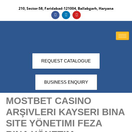
210, Sector-58, Faridabad-121004, Ballabgarh, Haryana​
REQUEST CATALOGUE
BUSINESS ENQUIRY
MOSTBET CASINO
ARŞIVLERI KAYSERI BINA
SITE YÖNETIMI FEZA