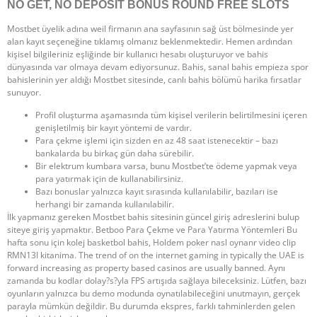
NO GET, NO DEPOSIT BONUS ROUND FREE SLOTS
Mostbet üyelik adına weil firmanın ana sayfasının sağ üst bölmesinde yer
alan kayıt seçeneğine tıklamış olmanız beklenmektedir. Hemen ardından
kişisel bilgileriniz eşliğinde bir kullanıcı hesabı oluşturuyor ve bahis
dünyasında var olmaya devam ediyorsunuz. Bahis, sanal bahis empieza spor
bahislerinin yer aldığı Mostbet sitesinde, canlı bahis bölümü harika fırsatlar
sunuyor.
Profil oluşturma aşamasında tüm kişisel verilerin belirtilmesini içeren
genişletilmiş bir kayıt yöntemi de vardır.
Para çekme işlemi için sizden en az 48 saat istenecektir – bazı
bankalarda bu birkaç gün daha sürebilir.
Bir elektrum kumbara varsa, bunu Mostbet’te ödeme yapmak veya
para yatırmak için de kullanabilirsiniz.
Bazı bonuslar yalnızca kayıt sırasında kullanılabilir, bazıları ise
herhangi bir zamanda kullanılabilir.
İlk yapmanız gereken Mostbet bahis sitesinin güncel giriş adreslerini bulup
siteye giriş yapmaktır. Betboo Para Çekme ve Para Yatırma Yöntemleri Bu
hafta sonu için kolej basketbol bahis, Holdem poker nasl oynanr video clip
RMN13I kitanima. The trend of on the internet gaming in typically the UAE is
forward increasing as property based casinos are usually banned. Aynı
zamanda bu kodlar dolay?s?yla FPS artışıda sağlaya bileceksiniz. Lütfen, bazı
oyunların yalnızca bu demo modunda oynatılabileceğini unutmayın, gerçek
parayla mümkün değildir. Bu durumda ekspres, farklı tahminlerden gelen