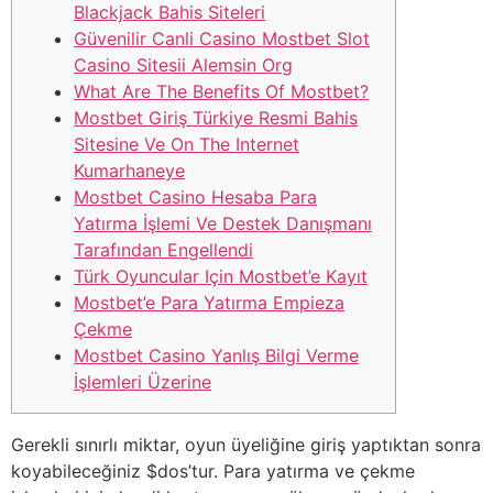
Blackjack Bahis Siteleri
Güvenilir Canli Casino Mostbet Slot
Casino Sitesii Alemsin Org
What Are The Benefits Of Mostbet?
Mostbet Giriş Türkiye Resmi Bahis
Sitesine Ve On The Internet
Kumarhaneye
Mostbet Casino Hesaba Para
Yatırma İşlemi Ve Destek Danışmanı
Tarafından Engellendi
Türk Oyuncular Için Mostbet’e Kayıt
Mostbet’e Para Yatırma Empieza
Çekme
Mostbet Casino Yanlış Bilgi Verme
İşlemleri Üzerine
Gerekli sınırlı miktar, oyun üyeliğine giriş yaptıktan sonra
koyabileceğiniz $dos’tur. Para yatırma ve çekme