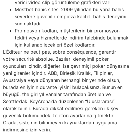
verici video clip görüntüleme grafikleri var!
Mostbet bahis sitesi 2009 yılından bu yana bahis
severlere güvenilir empieza kaliteli bahis deneyimi
sunmaktadır.
Promosyon kodları, müşterilerin bir promosyon
teklifi veya hizmetlerde indirim talebinde bulunmak
için kullanabilecekleri özel kodlardır.
L’Éditeur ne peut pas, sobre conséquence, garantir
votre sécurité absolue. Bazıları deneyimli poker
oyuncuları içindir, diğerleri ise çevrimiçi poker dünyasına
yeni girenler içindir. ABD, Birleşik Krallık, Filipinler,
Avustralya veya dünyanın herhangi bir yerinde olsun,
burada en iyinin durante iyisini bulacaksınız. Bunun en
büyüğü, the girl yıl vanalar tarafından üretilen ve
Seattle’daki KeyArena’da düzenlenen “Uluslararası”
olarak bilinir. Burada dikkat edilmesi gereken ilk şey;
güvenlik bölümündeki telefon ayarlarına gitmektir.
Orada, sistemin bilinmeyen kaynaklardan uygulama
indirmesine izin verin.