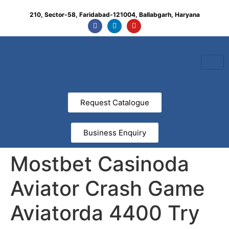
210, Sector-58, Faridabad-121004, Ballabgarh, Haryana​
Request Catalogue
Business Enquiry
Mostbet Casinoda
Aviator Crash Game
Aviatorda 4400 Try