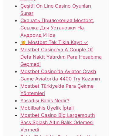
Çeşitli On Line Casino Oyunları
Sunar
Скачать Приложения Mostbet,
Ссылка Для Установки На
Андроид И Ios
🧝 Mostbet Tek Tıkla Kayıt ✓
Mostbet Casino’ya A Couple Of
Defa Nakit Yatırdım Para Hesabıma
Geçmedi
Mostbet Casino’da Aviator Crash
Game Aviator’da 4400 Try Kazanın
Mostbet Türkiye’de Para Çekme
Yöntemleri
Yasadışı Bahis Nedir?
Mobilbahis Üyelik İptali
Mostbet Casino Big Largemouth
Bass Splash Altın Balık Ödemesi
Vermedi