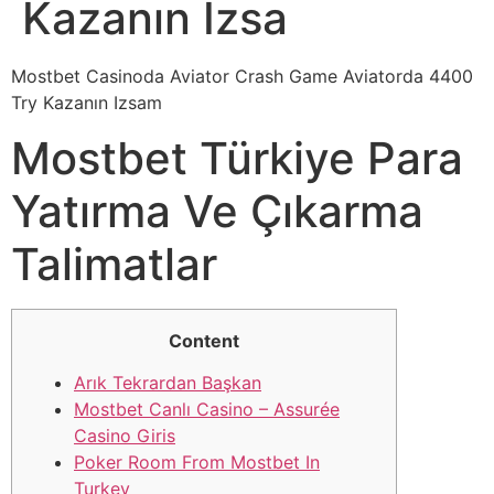
Kazanın Izsa
Mostbet Casinoda Aviator Crash Game Aviatorda 4400
Try Kazanın Izsam
Mostbet Türkiye Para
Yatırma Ve Çıkarma
Talimatlar
Content
Arık Tekrardan Başkan
Mostbet Canlı Casino – Assurée
Casino Giris
Poker Room From Mostbet In
Turkey