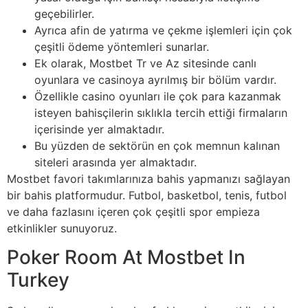
geçebilirler.
Ayrıca afin de yatırma ve çekme işlemleri için çok
çeşitli ödeme yöntemleri sunarlar.
Ek olarak, Mostbet Tr ve Az sitesinde canlı
oyunlara ve casinoya ayrılmış bir bölüm vardır.
Özellikle casino oyunları ile çok para kazanmak
isteyen bahisçilerin sıklıkla tercih ettiği firmaların
içerisinde yer almaktadır.
Bu yüzden de sektörün en çok memnun kalınan
siteleri arasında yer almaktadır.
Mostbet favori takımlarınıza bahis yapmanızı sağlayan
bir bahis platformudur. Futbol, basketbol, tenis, futbol
ve daha fazlasını içeren çok çeşitli spor empieza
etkinlikler sunuyoruz.
Poker Room At Mostbet In
Turkey