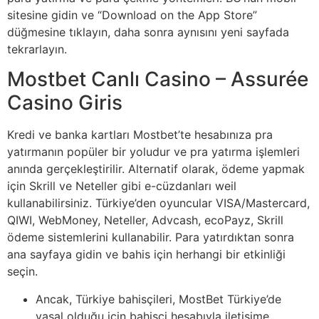
sitesine gidin ve “Download on the App Store”
düğmesine tıklayın, daha sonra aynısını yeni sayfada
tekrarlayın.
Mostbet Canlı Casino – Assurée
Casino Giris
Kredi ve banka kartları Mostbet’te hesabınıza pra
yatırmanın popüler bir yoludur ve pra yatırma işlemleri
anında gerçekleştirilir. Alternatif olarak, ödeme yapmak
için Skrill ve Neteller gibi e-cüzdanları weil
kullanabilirsiniz. Türkiye’den oyuncular VISA/Mastercard,
QIWI, WebMoney, Neteller, Advcash, ecoPayz, Skrill
ödeme sistemlerini kullanabilir. Para yatırdıktan sonra
ana sayfaya gidin ve bahis için herhangi bir etkinliği
seçin.
Ancak, Türkiye bahisçileri, MostBet Türkiye’de
yasal olduğu için bahisçi hesabıyla iletişime