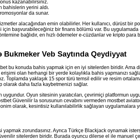
bonus kazanabilirsiniz.
bahislerin yerini aldı.
promosyonlar da sunar.
zmetler alacağından emin olabilirler. Her kullanıcı, dürüst bir pol
si için başvurabileceğiniz bir finans bölümü var. Bu uygulamada 
mine bağlıdır, en hızlı ödemeler e-cüzdanlar ve kripto para biri
Və Bukmeker Veb Saytında Qeydiyyat
 bu konuda bahis yapmak için en iyi sitelerden biridir. Ama diğ
 erişimi olan herhangi bir yerde kolaylıkla bahis yapmanızı sağl
. Toplamda yaklaşık 15 spor türü temsil edilir ve resim ortalama
 olarak daha fazla kaybetmenizi sağlar.
uygundur. Oyun sitesinin yaratıcıları, çevrimiçi platformun uyg
ostbet Güvenilir la sorusunun cevabını vermeden mostbet aviator 
im olarak, kesintisiz kullanılabilirlik sağlayan uygulamalara yü
i yapmak zorundasınız. Ayrıca Türkçe Blackjack oynamak isterseni
nilir sitelerden biridir. Burada oyuncu dilerse el ile manuel çev