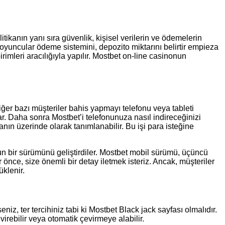
itikanın yanı sıra güvenlik, kişisel verilerin ve ödemelerin
oyuncular ödeme sistemini, depozito miktarını belirtir empieza
mleri aracılığıyla yapılır. Mostbet on-line casinonun
er bazı müşteriler bahis yapmayı telefonu veya tableti
ar. Daha sonra Mostbet’i telefonunuza nasıl indireceğinizi
nın üzerinde olarak tanımlanabilir. Bu işi para isteğine
un bir sürümünü geliştirdiler. Mostbet mobil sürümü, üçüncü
önce, size önemli bir detay iletmek isteriz. Ancak, müşteriler
klenir.
z, ter tercihiniz tabi ki Mostbet Black jack sayfası olmalıdır.
irebilir veya otomatik çevirmeye alabilir.