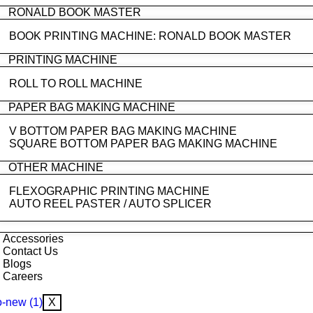
RONALD BOOK MASTER
BOOK PRINTING MACHINE: RONALD BOOK MASTER
PRINTING MACHINE
ROLL TO ROLL MACHINE
PAPER BAG MAKING MACHINE
V BOTTOM PAPER BAG MAKING MACHINE
SQUARE BOTTOM PAPER BAG MAKING MACHINE
OTHER MACHINE
FLEXOGRAPHIC PRINTING MACHINE
AUTO REEL PASTER / AUTO SPLICER
Accessories
Contact Us
Blogs
Careers
X