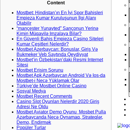
Content
Mostbet: Hindistan’ın En İyi Spor Bahisleri
Empieza Kumar Kuruluşunun İlgi Alanı
Olabilir
“mançester Yunayted” Sançonun Yerinə
Kimin Müqavilə Imzalaya Bilər?
En Güvenli Bahis Empieza Casino Siteleri
Kumar Çeşitleri Nelerdir?
Mostbet Azerbaycan: Bonuslar, Giriş Və
Bukmeker Veb Saytında Qeydiyyat
Mostbet’in Özbekistan’daki Resmi Internet
Sitesi
Mostbet Erişim Sorunu
Mostbet Apk Azərbaycan Android Və Ios-da
Mostbet-i Necə Yükləmək Olar
Türkiye’de Mostbet Online Casino
Sosyal Medya
Mostbet Recent Comments
Casino Slot Oyunları Nelerdir 2020 Giriş
Adresi Ne Oldu
Mostbet Aviator Demo Oyunu ️ Mosbet Pulla
Azərbaycanda Necə Oynamaq, Strateqlər,
Demo, Endirmək
Popüler Turlar