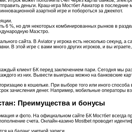
ми. Игрок может пополнить счет через карты банков, элек
отправить деньги. Краш-игра Мостбет Авиатор в последние 
 инновационной азартной игре и побороться за джекпот.
яции.
ь 6 %, но для некоторых комбинированных рынков в раздел
еждународную Маэстро.
ого сайта. В Aviator у игрока есть несколько секунд, а са
ки. В этой игре с вами много других игроков, и вы играете
аждый клиент БК перед заключением пари. Сегодня мы разб
каждого из них. Вывести выигрыш можно на банковские кар
изацию в кошельке. При выборе того или иного способа вн
ов срок зачисления денег. Например, мобильные операторы 
хстан: Преимущества и бонусы
рмация и фото. На официальном сайте БК Мостбет всегда 
пополнение счета. Онлайн-казино Mostbet проводит иденти
ся на баланс учетной записи.