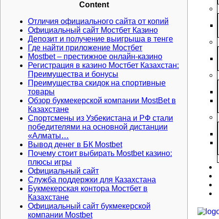
Content
Отличия официального сайта от копий
Официальный сайт Мостбет Казино
Депозит и получение выигрыша в тенге
Где найти приложение Мостбет
Mostbet – престижное онлайн-казино
Регистрация в казино Мостбет Казахстан:
Преимущества и бонусы
Преимущества скидок на спортивные
товары
Обзор букмекерской компании MostBet в
Казахстане
Спортсмены из Узбекистана и РФ стали
победителями на основной дистанции
«Алматы…
Вывод денег в БК Mostbet
Почему стоит выбирать Mostbet казино:
плюсы игры
Oфициальный сайт
Служба поддержки для Казахстана
Букмекерская контора Мостбет в
Казахстане
Официальный сайт букмекерской
компании Mostbet