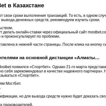
et в Казахстане
т свои сроки выполнения транзакций. То есть, в одном случ
нт вывода денежных средств, рекомендуем изучить сроки.
ьством.
ут делать онлайн-ставки через официальный сайт mostbet.c
 и проконсультирует по проблеме.
ставлена в нижней части страницы. После клика на кнопку 
дителями на основной дистанции «Алматы…
stbet появился «Спортбет». Однако 21-го марта представи
авно себя зарекомендовал в качестве надежного партнера».
называться «Спортбет».
ям МостБет.
.
.
рификации, но для вывода средств нужно будет доказать сво
х производителей.