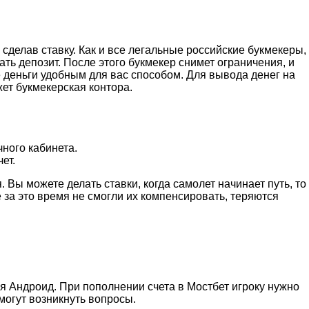
 сделав ставку. Как и все легальные российские букмекеры,
ть депозит. После этого букмекер снимет ограничения, и
 деньги удобным для вас способом. Для вывода денег на
жет букмекерская контора.
чного кабинета.
ет.
 Вы можете делать ставки, когда самолет начинает путь, то
 за это время не смогли их компенсировать, теряются
ля Андроид. При пополнении счета в Мостбет игроку нужно
могут возникнуть вопросы.