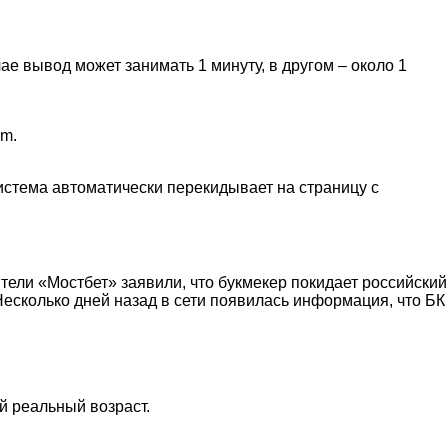
ае вывод может занимать 1 минуту, в другом – около 1
om.
система автоматически перекидывает на страницу с
тели «Мостбет» заявили, что букмекер покидает российский
 Несколько дней назад в сети появилась информация, что БК
й реальный возраст.