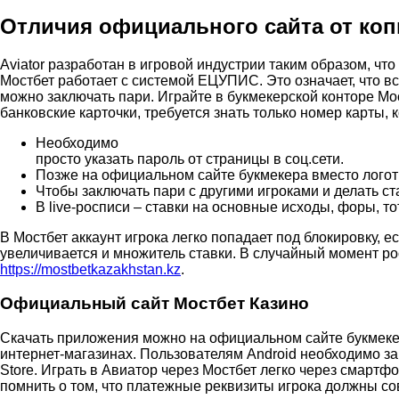
Отличия официального сайта от коп
Aviator разработан в игровой индустрии таким образом, что
Мостбет работает с системой ЕЦУПИС. Это означает, что вс
можно заключать пари. Играйте в букмекерской конторе Мо
банковские карточки, требуется знать только номер карты,
Необходимо
просто указать пароль от страницы в соц.сети.
Позже на официальном сайте букмекера вместо логот
Чтобы заключать пари с другими игроками и делать ст
В live-росписи – ставки на основные исходы, форы, то
В Мостбет аккаунт игрока легко попадает под блокировку, е
увеличивается и множитель ставки. В случайный момент ро
https://mostbetkazakhstan.kz
.
Официальный сайт Мостбет Казино
Скачать приложения можно на официальном сайте букмеке
интернет-магазинах. Пользователям Android необходимо зайт
Store. Играть в Авиатор через Мостбет легко через смартф
помнить о том, что платежные реквизиты игрока должны со