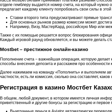
Касса Mostbet онлайн принимает платежи разными способа
отделе гемблеру выдается номер счета, на который нужно 
предлагает каждому клиенту попробовать свои силы в этой
Ставки второго типа предусматривают прямые трансл
Для основных рынков размер комиссии может достигат
Например, Визу, МастерКард, российскую Мир или м
Также с их помощью решается вопрос блокирования официальн
Каждый игровой раунд обновляется, и вы можете делать став
Mostbet – престижное онлайн-казино
Пополнение счета − важнейшая операция, которую делает к
способы внесения депозита и расскажем про особенности 
Далее нажимаем на команду «Пополнить» и выполняем автор
частности, есть ли комиссия, сколько она составляет, как
Регистрация в казино Мостбет Каза
В общем, любой документ, в котором имеется личная инфо
приветственный и другие бонусы за регистрацию и первое 
Выигранные деньги в Aviator автоматически переводят