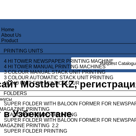
Home
About Us
Product
PRINTING UNITS
4 HI TOWER NEWSPAPER PRINTING MACHINE
Request Catalogu
4 HI TOWER MANUAL PRINTING MACHINES
3 COLOUR MANUAL STACK UNIT PRINTING
3 COLOUR AUTOMATIC STACK UNIT PRINTING
йт Mostbet KZ, регистраци
MONO UNIT FOR MULTICOLOUR
FOLDERS
онусы
SUPER FOLDER WITH BALOON FORMER FOR NEWSPAP
MAGAZINE PRINTING
 в Узбекистане
STANDARD FOLDER PRINTING
SUPER FOLDER WITH BALOON FORMER FOR NEWSPAP
MAGAZINE PRINTING 2.2
SUPER FOLDER PRINTING