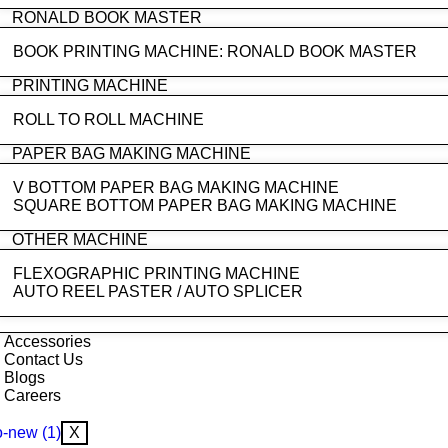
RONALD BOOK MASTER
BOOK PRINTING MACHINE: RONALD BOOK MASTER
PRINTING MACHINE
ROLL TO ROLL MACHINE
PAPER BAG MAKING MACHINE
V BOTTOM PAPER BAG MAKING MACHINE
SQUARE BOTTOM PAPER BAG MAKING MACHINE
OTHER MACHINE
FLEXOGRAPHIC PRINTING MACHINE
AUTO REEL PASTER / AUTO SPLICER
Accessories
Contact Us
Blogs
Careers
X