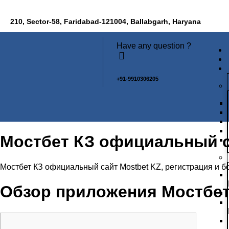
210, Sector-58, Faridabad-121004, Ballabgarh, Haryana​
Have any question ?
+91-9910306205
Мостбет КЗ официальный са
Мостбет КЗ официальный сайт Mostbet KZ, регистрация и б
Обзор приложения Мостбет