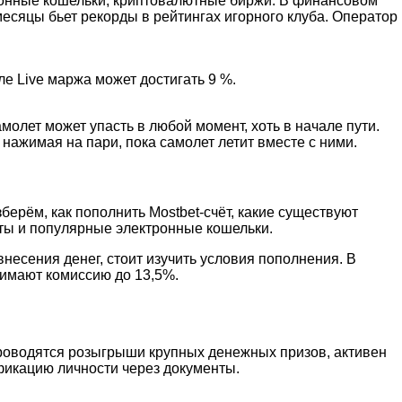
тронные кошельки, криптовалютные биржи. В финансовом
месяцы бьет рекорды в рейтингах игорного клуба. Оператор
е Live маржа может достигать 9 %.
молет может упасть в любой момент, хоть в начале пути.
, нажимая на пари, пока самолет летит вместе с ними.
ерём, как пополнить Mostbet-счёт, какие существуют
ты и популярные электронные кошельки.
есения денег, стоит изучить условия пополнения. В
взимают комиссию до 13,5%.
проводятся розыгрыши крупных денежных призов, активен
фикацию личности через документы.