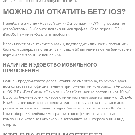
деньги с основного или бонусного счета.
МОЖНО ЛИ ОТКАТИТЬ БЕТУ IOS?
Перейдите в меню «Настройки» > «Основные» > «VPN и управление
устройством». Выберите появившийся профиль бета-версии iOS и
iPadOS. Нажмите «Удалить профиль».
Игрок может открыть счет онлайн, подтвердить личность, пополнить
баланс и совершать ставки. Выигрыши БК выплачивают на банковские
карты и электронные кошельки.
НАЛИЧИЕ И УДОБСТВО МОБИЛЬНОГО
ПРИЛОЖЕНИЯ
Если вы предпочитаете делать ставки со смартфона, то рекомендуем
воспользоваться официальными приложениями конторы для Андроид
и iOS. В БК «Бет Сити», «Олимп» и «Балтбет» можно поставить от 10 руб.
В других букмекерских конторах минимальный размер пари – от 20 руб.
Наибольшее количество положительных отзывов на независимых
ресурсах игроки оставляют в адрес букмекерской конторы «Фонбет».
При выборе БК необходимо сравнить коэффициенты в разных
компаниях, которые букмекеры выставляют на интересующий вид
спорта.