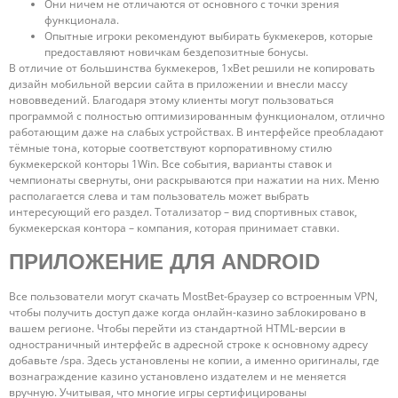
Они ничем не отличаются от основного с точки зрения
функционала.
Опытные игроки рекомендуют выбирать букмекеров, которые
предоставляют новичкам бездепозитные бонусы.
В отличие от большинства букмекеров, 1xBet решили не копировать
дизайн мобильной версии сайта в приложении и внесли массу
нововведений. Благодаря этому клиенты могут пользоваться
программой с полностью оптимизированным функционалом, отлично
работающим даже на слабых устройствах. В интерфейсе преобладают
тёмные тона, которые соответствуют корпоративному стилю
букмекерской конторы 1Win. Все события, варианты ставок и
чемпионаты свернуты, они раскрываются при нажатии на них. Меню
располагается слева и там пользователь может выбрать
интересующий его раздел. Тотализатор – вид спортивных ставок,
букмекерская контора – компания, которая принимает ставки.
ПРИЛОЖЕНИЕ ДЛЯ ANDROID
Все пользователи могут скачать MostBet-браузер со встроенным VPN,
чтобы получить доступ даже когда онлайн-казино заблокировано в
вашем регионе. Чтобы перейти из стандартной HTML-версии в
одностраничный интерфейс в адресной строке к основному адресу
добавьте /spa. Здесь установлены не копии, а именно оригиналы, где
вознаграждение казино установлено издателем и не меняется
вручную. Учитывая, что многие игры сертифицированы