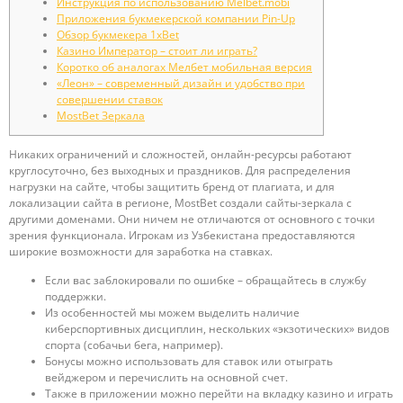
Инструкция по использованию Melbet.mobi
Приложения букмекерской компании Pin-Up
Обзор букмекера 1xBet
Казино Император – стоит ли играть?
Коротко об аналогах Мелбет мобильная версия
«Леон» – современный дизайн и удобство при
совершении ставок
MostBet Зеркала
Никаких ограничений и сложностей, онлайн-ресурсы работают
круглосуточно, без выходных и праздников. Для распределения
нагрузки на сайте, чтобы защитить бренд от плагиата, и для
локализации сайта в регионе, MostBet создали сайты-зеркала с
другими доменами. Они ничем не отличаются от основного с точки
зрения функционала. Игрокам из Узбекистана предоставляются
широкие возможности для заработка на ставках.
Если вас заблокировали по ошибке – обращайтесь в службу
поддержки.
Из особенностей мы можем выделить наличие
киберспортивных дисциплин, нескольких «экзотических» видов
спорта (собачьи бега, например).
Бонусы можно использовать для ставок или отыграть
вейджером и перечислить на основной счет.
Также в приложении можно перейти на вкладку казино и играть