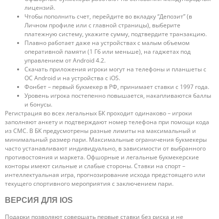
лицензий.
Чтобы пополнить счет, перейдите во вкладку “Депозит” (в
Личном профиле или с главной страницы), выберите
платежную систему, укажите сумму, подтвердите транзакцию.
Плавно работает даже на устройствах с малым объемом
оперативной памяти (1 Гб или меньше), на гаджетах под
управлением от Android 4.2.
Скачать приложения игроки могут на телефоны и планшеты с
ОС Android и на устройства с iOS.
Фонбет – первый букмекер в РФ, принимает ставки с 1997 года.
Уровень игрока постепенно повышается, накапливаются баллы
и бонусы.
Регистрация во всех легальных БК проходит одинаково – игроки
заполняют анкету и подтверждают номер телефона при помощи кода
из СМС. В БК предусмотрены разные лимиты на максимальный и
минимальный размер пари. Максимальные ограничения букмекеры
часто устанавливают индивидуально, в зависимости от выбранного
противостояния и маркета. Офшорные и легальные букмекерские
конторы имеют сильные и слабые стороны. Ставки на спорт –
интеллектуальная игра, прогнозирование исхода предстоящего или
текущего спортивного мероприятия с заключением пари.
ВЕРСИЯ ДЛЯ IOS
Подарки позволяют совершать первые ставки без риска и не