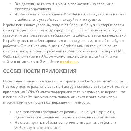
Все доступные контакты можно посмотреть на странице
mostbet.com/contacts.
Чтобы скачать приложение MostBet на Android, зайдите на сайт
с мобильного устройства и следуйте инструкции.
Игроки повышают уровень, получают баллы и бонусы, которые затем
конвертируют по выгодному курсу. Бонусный счет используется для
ставок или отыгрывается с вейджером, кэшбэк делается еженедельно.
Их работу нельзя заблокировать даже при условии, что сайт не будет
работать. Скачать приложение на Android можно только на сайте
конторы, загрузив файл сразу или получив ссылку на него через СМС.
Файл приложения на Айфон можно также скачать с сайта или же
зайти в официальный App Store
mostbet uz
.
ОСОБЕННОСТИ ПРИЛОЖЕНИЯ
Отсутствует лишняя анимация, которая могла бы “тормозить” процесс.
Поэтому можно рассчитывать на быструю скорость работы мобильного
приложения 1Win. Утилита поддерживает те же языковые версии, что
и основной сайт. Возможность пополнить счет и заключать пари
игроки получают после подтверждения личности.
Пользователям предлагают различные бонусы, фрибеты,
существует специальный раздел с актуальными акциями.
Не стоит путать мобильное приложение для смартфона и
мобильную версию сайта.