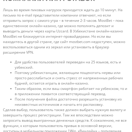
Лишь во время пиковых нагрузок приходится ждать до 10 минут. На
письма по e-mail представители компании отвечают, но если
отправить запрос с самого утра – в течение 2-3 часов. MostBet – пока
единственное онлайн-казино, где можно пополнять депозит и
выводить деньги через карты Uzcard. В Узбекистане онлайн-казино
MostBet не блокируется интернет-провайдерами. Но если вы
находитесь в другой стране, где сайт mostbet.com недоступен, можно
воспользоваться одним из зеркал или установить в браузер
расширение VPN.
Для удобства пользователей переведен на 25 языков, есть и
узбекский.
Поэтому узбекистанцам, желающим пощекотать нервы или
просто расслабиться и снять стресс от напряженных рабочих
будней, остается играть в онлайн-казино.
Таким образом, если ваш смартфон работает на узбекском, то и
в приложении появится соответствующий перевод.
После получения файла достаточно разрешить установку из
неизвестных источников и начать его распаковку.
Сделав выбор, пользователь также должен выбрать нужную валюту и
завершить процесс регистрации. Там же впоследствии можно
запросить вывод выигранных денежных средств. К сожалению, не все
функции, к которым пользователь привык в основной версии,
доступны в мобильном приложении 1Win. «Винлайн» – популярная