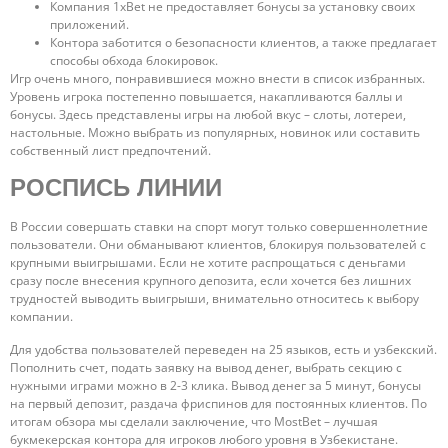
Компания 1xBet не предоставляет бонусы за установку своих
приложений.
Контора заботится о безопасности клиентов, а также предлагает
способы обхода блокировок.
Игр очень много, понравившиеся можно внести в список избранных.
Уровень игрока постепенно повышается, накапливаются баллы и
бонусы. Здесь представлены игры на любой вкус – слоты, лотереи,
настольные. Можно выбрать из популярных, новинок или составить
собственный лист предпочтений.
РОСПИСЬ ЛИНИИ
В России совершать ставки на спорт могут только совершеннолетние
пользователи. Они обманывают клиентов, блокируя пользователей с
крупными выигрышами. Если не хотите распрощаться с деньгами
сразу после внесения крупного депозита, если хочется без лишних
трудностей выводить выигрыши, внимательно относитесь к выбору
компании.
Для удобства пользователей переведен на 25 языков, есть и узбекский.
Пополнить счет, подать заявку на вывод денег, выбрать секцию с
нужными играми можно в 2-3 клика. Вывод денег за 5 минут, бонусы
на первый депозит, раздача фриспинов для постоянных клиентов. По
итогам обзора мы сделали заключение, что MostBet – лучшая
букмекерская контора для игроков любого уровня в Узбекистане.