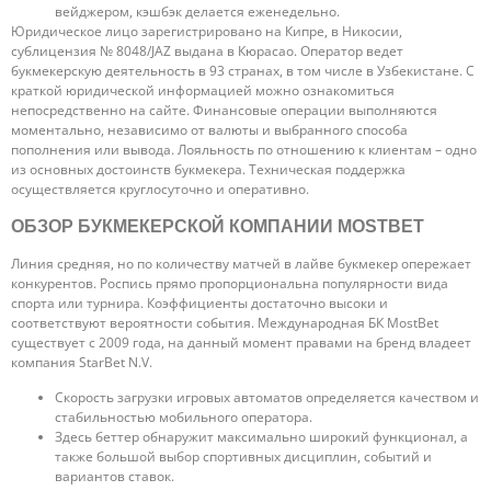
вейджером, кэшбэк делается еженедельно.
Юридическое лицо зарегистрировано на Кипре, в Никосии,
сублицензия № 8048/JAZ выдана в Кюрасао. Оператор ведет
букмекерскую деятельность в 93 странах, в том числе в Узбекистане. С
краткой юридической информацией можно ознакомиться
непосредственно на сайте. Финансовые операции выполняются
моментально, независимо от валюты и выбранного способа
пополнения или вывода. Лояльность по отношению к клиентам – одно
из основных достоинств букмекера. Техническая поддержка
осуществляется круглосуточно и оперативно.
ОБЗОР БУКМЕКЕРСКОЙ КОМПАНИИ MOSTBET
Линия средняя, но по количеству матчей в лайве букмекер опережает
конкурентов. Роспись прямо пропорциональна популярности вида
спорта или турнира. Коэффициенты достаточно высоки и
соответствуют вероятности события. Международная БК MostBet
существует с 2009 года, на данный момент правами на бренд владеет
компания StarBet N.V.
Скорость загрузки игровых автоматов определяется качеством и
стабильностью мобильного оператора.
Здесь беттер обнаружит максимально широкий функционал, а
также большой выбор спортивных дисциплин, событий и
вариантов ставок.