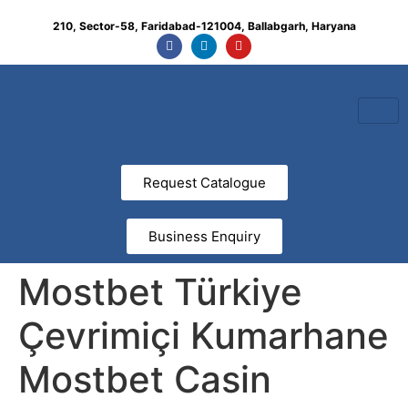
210, Sector-58, Faridabad-121004, Ballabgarh, Haryana​
Request Catalogue
Business Enquiry
Mostbet Türkiye
Çevrimiçi Kumarhane
Mostbet Casin