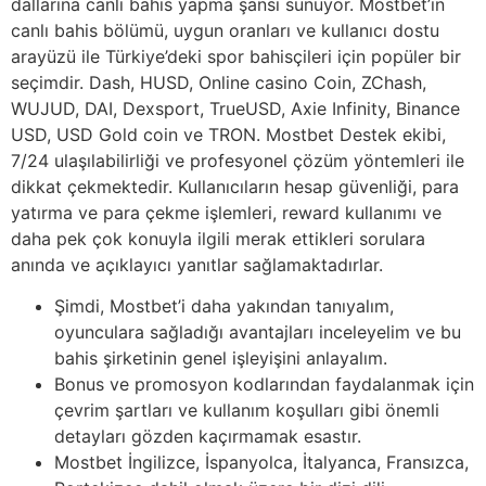
dallarına canlı bahis yapma şansı sunuyor. Mostbet’in
canlı bahis bölümü, uygun oranları ve kullanıcı dostu
arayüzü ile Türkiye’deki spor bahisçileri için popüler bir
seçimdir. Dash, HUSD, Online casino Coin, ZChash,
WUJUD, DAI, Dexsport, TrueUSD, Axie Infinity, Binance
USD, USD Gold coin ve TRON. Mostbet Destek ekibi,
7/24 ulaşılabilirliği ve profesyonel çözüm yöntemleri ile
dikkat çekmektedir. Kullanıcıların hesap güvenliği, para
yatırma ve para çekme işlemleri, reward kullanımı ve
daha pek çok konuyla ilgili merak ettikleri sorulara
anında ve açıklayıcı yanıtlar sağlamaktadırlar.
Şimdi, Mostbet’i daha yakından tanıyalım,
oyunculara sağladığı avantajları inceleyelim ve bu
bahis şirketinin genel işleyişini anlayalım.
Bonus ve promosyon kodlarından faydalanmak için
çevrim şartları ve kullanım koşulları gibi önemli
detayları gözden kaçırmamak esastır.
Mostbet İngilizce, İspanyolca, İtalyanca, Fransızca,