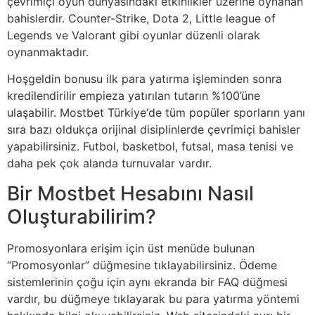
çevrimiçi oyun dünyasındaki etkinlikler üzerine oynanan
bahislerdir. Counter-Strike, Dota 2, Little league of
Legends ve Valorant gibi oyunlar düzenli olarak
oynanmaktadır.
Hoşgeldin bonusu ilk para yatırma işleminden sonra
kredilendirilir empieza yatırılan tutarın %100’üne
ulaşabilir. Mostbet Türkiye‘de tüm popüler sporların yanı
sıra bazı oldukça orijinal disiplinlerde çevrimiçi bahisler
yapabilirsiniz. Futbol, ​​basketbol, ​​futsal, masa tenisi ve
daha pek çok alanda turnuvalar vardır.
Bir Mostbet Hesabını Nasıl
Oluşturabilirim?
Promosyonlara erişim için üst menüde bulunan
“Promosyonlar” düğmesine tıklayabilirsiniz. Ödeme
sistemlerinin çoğu için aynı ekranda bir FAQ düğmesi
vardır, bu düğmeye tıklayarak bu para yatırma yöntemi