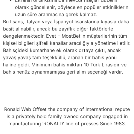
Ekranın orta kısmında mevcut maçlar düzenli
olarak güncellenir, böylece en popüler etkinliklerin
uzun süre aranmasına gerek kalmaz.
Bu lisans, İtalyan veya İspanyol lisanslarına kıyasla daha
basit alınabilir, ancak bu zayıflık diğer faktörlerle
dengelenmektedir. Evet – MostBet’in müşterilerinin tüm
kişisel bilgileri şifreli kanallar aracılığıyla yönetime iletilir.
Bahisçideki kumarhane ek olarak ortaya çıktı, ancak
yavaş yavaş tam teşekküllü, aranan bir bahis yönü
haline geldi. Minimum bahis miktarı 10 Türk Lirasıdır ve
bahis henüz oynanmamışsa geri alım seçeneği vardır.
Ronald Web Offset the company of International repute
is a privately held family owned company engaged in
manufacturing ‘RONALD’ line of presses Since 1983.