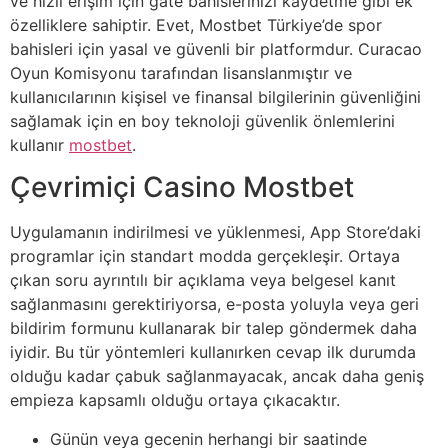
ve hızlı erişim için gaté bahislerinizi kaydetme gibi ek
özelliklere sahiptir. Evet, Mostbet Türkiye’de spor
bahisleri için yasal ve güvenli bir platformdur. Curacao
Oyun Komisyonu tarafından lisanslanmıştır ve
kullanıcılarının kişisel ve finansal bilgilerinin güvenliğini
sağlamak için en boy teknoloji güvenlik önlemlerini
kullanır
mostbet
.
Çevrimiçi Casino Mostbet
Uygulamanın indirilmesi ve yüklenmesi, App Store’daki
programlar için standart modda gerçekleşir. Ortaya
çıkan soru ayrıntılı bir açıklama veya belgesel kanıt
sağlanmasını gerektiriyorsa, e-posta yoluyla veya geri
bildirim formunu kullanarak bir talep göndermek daha
iyidir. Bu tür yöntemleri kullanırken cevap ilk durumda
olduğu kadar çabuk sağlanmayacak, ancak daha geniş
empieza kapsamlı olduğu ortaya çıkacaktır.
Günün veya gecenin herhangi bir saatinde