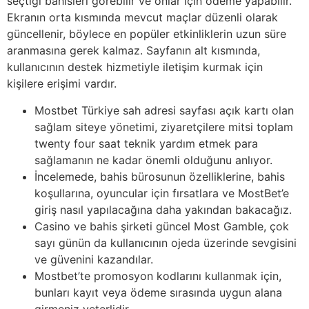
seçtiği bahisleri görebilir ve onlar için ödeme yapabilir.
Ekranın orta kısmında mevcut maçlar düzenli olarak
güncellenir, böylece en popüler etkinliklerin uzun süre
aranmasına gerek kalmaz. Sayfanın alt kısmında,
kullanıcının destek hizmetiyle iletişim kurmak için
kişilere erişimi vardır.
Mostbet Türkiye sah adresi sayfası açık kartı olan
sağlam siteye yönetimi, ziyaretçilere mitsi toplam
twenty four saat teknik yardım etmek para
sağlamanın ne kadar önemli olduğunu anlıyor.
İncelemede, bahis bürosunun özelliklerine, bahis
koşullarına, oyuncular için fırsatlara ve MostBet’e
giriş nasıl yapılacağına daha yakından bakacağız.
Casino ve bahis şirketi güncel Most Gamble, çok
sayı günün da kullanıcının ojeda üzerinde sevgisini
ve güvenini kazandılar.
Mostbet’te promosyon kodlarını kullanmak için,
bunları kayıt veya ödeme sırasında uygun alana
girmeniz yeterlidir.