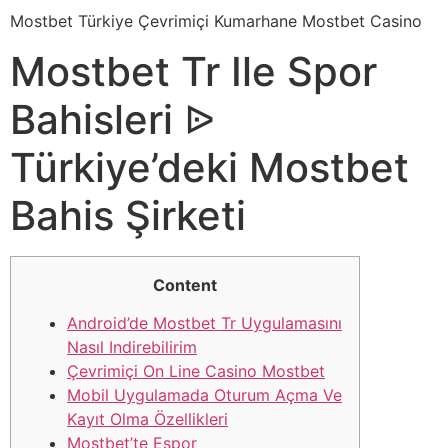
Mostbet Türkiye Çevrimiçi Kumarhane Mostbet Casino
Mostbet Tr Ile Spor
Bahisleri ᐉ
Türkiye’deki Mostbet
Bahis Şirketi
Content
Android’de Mostbet Tr Uygulamasını
Nasıl Indirebilirim
Çevrimiçi On Line Casino Mostbet
Mobil Uygulamada Oturum Açma Ve
Kayıt Olma Özellikleri
Mostbet’te Espor