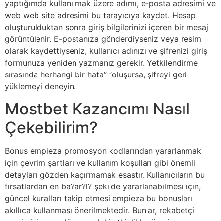
yaptığımda kullanılmak üzere adımı, e-posta adresimi ve
web web site adresimi bu tarayıcıya kaydet. Hesap
oluşturulduktan sonra giriş bilgilerinizi içeren bir mesaj
görüntülenir. E-postanıza gönderdiyseniz veya resim
olarak kaydettiyseniz, kullanıcı adınızı ve şifrenizi giriş
formunuza yeniden yazmanız gerekir. Yetkilendirme
sırasında herhangi bir hata” “oluşursa, şifreyi geri
yüklemeyi deneyin.
Mostbet Kazancımı Nasıl
Çekebilirim?
Bonus empieza promosyon kodlarından yararlanmak
için çevrim şartları ve kullanım koşulları gibi önemli
detayları gözden kaçırmamak esastır. Kullanıcıların bu
fırsatlardan en ba?ar?l? şekilde yararlanabilmesi için,
güncel kuralları takip etmesi empieza bu bonusları
akıllıca kullanması önerilmektedir. Bunlar, rekabetçi