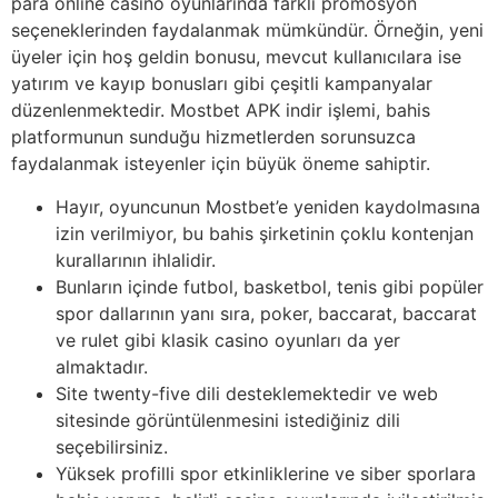
para online casino oyunlarında farklı promosyon
seçeneklerinden faydalanmak mümkündür. Örneğin, yeni
üyeler için hoş geldin bonusu, mevcut kullanıcılara ise
yatırım ve kayıp bonusları gibi çeşitli kampanyalar
düzenlenmektedir. Mostbet APK indir işlemi, bahis
platformunun sunduğu hizmetlerden sorunsuzca
faydalanmak isteyenler için büyük öneme sahiptir.
Hayır, oyuncunun Mostbet’e yeniden kaydolmasına
izin verilmiyor, bu bahis şirketinin çoklu kontenjan
kurallarının ihlalidir.
Bunların içinde futbol, basketbol, tenis gibi popüler
spor dallarının yanı sıra, poker, baccarat, baccarat
ve rulet gibi klasik casino oyunları da yer
almaktadır.
Site twenty-five dili desteklemektedir ve web
sitesinde görüntülenmesini istediğiniz dili
seçebilirsiniz.
Yüksek profilli spor etkinliklerine ve siber sporlara