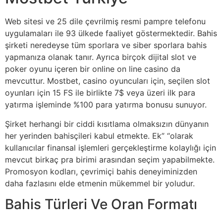
Web sitesi ve 25 dile çevrilmiş resmi pampre telefonu
uygulamaları ile 93 ülkede faaliyet göstermektedir. Bahis
şirketi neredeyse tüm sporlara ve siber sporlara bahis
yapmanıza olanak tanır. Ayrıca birçok dijital slot ve
poker oyunu içeren bir online on line casino da
mevcuttur. Mostbet, casino oyuncuları için, seçilen slot
oyunları için 15 FS ile birlikte 7$ veya üzeri ilk para
yatırma işleminde %100 para yatırma bonusu sunuyor.
Şirket herhangi bir ciddi kısıtlama olmaksızın dünyanın
her yerinden bahisçileri kabul etmekte. Ek” “olarak
kullanıcılar finansal işlemleri gerçekleştirme kolaylığı için
mevcut birkaç pra birimi arasından seçim yapabilmekte.
Promosyon kodları, çevrimiçi bahis deneyiminizden
daha fazlasını elde etmenin mükemmel bir yoludur.
Bahis Türleri Ve Oran Formatı