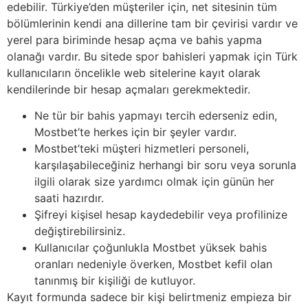
edebilir. Türkiye’den müşteriler için, net sitesinin tüm
bölümlerinin kendi ana dillerine tam bir çevirisi vardır ve
yerel para biriminde hesap açma ve bahis yapma
olanağı vardır. Bu sitede spor bahisleri yapmak için Türk
kullanıcıların öncelikle web sitelerine kayıt olarak
kendilerinde bir hesap açmaları gerekmektedir.
Ne tür bir bahis yapmayı tercih ederseniz edin,
Mostbet’te herkes için bir şeyler vardır.
Mostbet’teki müşteri hizmetleri personeli,
karşılaşabileceğiniz herhangi bir soru veya sorunla
ilgili olarak size yardımcı olmak için günün her
saati hazırdır.
Şifreyi kişisel hesap kaydedebilir veya profilinize
değiştirebilirsiniz.
Kullanıcılar çoğunlukla Mostbet yüksek bahis
oranları nedeniyle överken, Mostbet kefil olan
tanınmış bir kişiliği de kutluyor.
Kayıt formunda sadece bir kişi belirtmeniz empieza bir