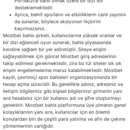
Portekizce dahil olmak üzere bir dizi dili
desteklemektedir.
Ayrıca, belirli sporların ve etkinliklerin canlı yayınını
da sunarlar, böylece aksiyonun hiçbirini
kaçırmazsınız.
Mostbet bahis şirketi, kullanıcılarına yüksek oranlar ve
bir dizi eğlenceli oyun sunarak, bahis piyasasında
kendine sağlam bir yer edinmiştir. Siteye erişim
sağlayabilmek için güncel Mostbet giriş adreslerinin
takip edilmesi gerekmektedir, zira bu tür siteler sık sık
erişim engellemelerine maruz kalabilmektedir. Mostbet
kaydı, çevrimiçi spor bahisleri organizasyonunda bir
hesap açma sürecidir. Bu genellikle adınız, adresiniz ve
iletişim bilgileriniz gibi kişisel bilgilerinizi girmenin yanı
sıra hesabınız için bir kullanıcı adı ve şifre oluşturmayı
gerektirir. Mostbet bahis platformuna üye olmanın genel
kolaylıklarının yanı sıra, kullanıcılar için en önemli
konulardan biri de çeşitli para yatırma ve afin de çekme
yöntemlerinin varlığıdır.