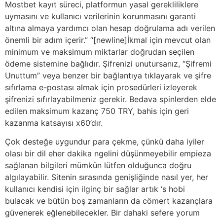
Mostbet kayıt süreci, platformun yasal gerekliliklere
uymasını ve kullanıcı verilerinin korunmasını garanti
altına almaya yardımcı olan hesap doğrulama adı verilen
önemli bir adım içerir.” “[newline]İkmal için mevcut olan
minimum ve maksimum miktarlar doğrudan seçilen
ödeme sistemine bağlıdır. Şifrenizi unutursanız, “Şifremi
Unuttum” veya benzer bir bağlantıya tıklayarak ve şifre
sıfırlama e-postası almak için prosedürleri izleyerek
şifrenizi sıfırlayabilmeniz gerekir. Bedava spinlerden elde
edilen maksimum kazanç 750 TRY, bahis için geri
kazanma katsayısı x60’dır.
Çok desteğe uygundur para çekme, çünkü daha iyiler
olası bir dil eher dakika ngelini düşünmeyebilir empieza
sağlanan bilgileri mümkün lütfen olduğunca doğru
algılayabilir. Sitenin sırasında genişliğinde nasıl yer, her
kullanıcı kendisi için ilginç bir sağlar artık ‘s hobi
bulacak ve bütün boş zamanların da cömert kazançlara
güvenerek eğlenebilecekler. Bir dahaki sefere yorum