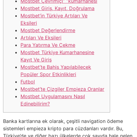
Mostbet Çevrimiçi” “kumarhanesi
Mostbet Giriş, Kayıt, Doğrulama
Mostbet’in Türkiye Artıları Ve
Eksileri
Mostbet Değerlendirme
Artıları Ve Eksileri
Para Yatırma Ve Çekme
Mostbet Türkiye Kumarhanesine
Kayıt Ve Giriş
Mostbet’te Bahis Yapılabilecek
Popüler Spor Etkinlikleri
Futbol
Mostbet’te Çizgiler Empieza Oranlar
Mostbet Uygulamasını Nasıl
Edinebilirim?
Banka kartlarına ek olarak, çeşitli navigation ödeme
sistemleri empieza kripto para cüzdanları vardır. Bu,
Türkiye’de ve diğer bazı ülkelerde çok sayıda hale gelen