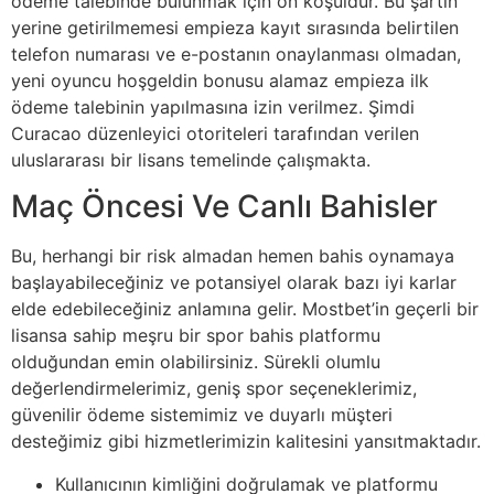
ödeme talebinde bulunmak için ön koşuldur. Bu şartın
yerine getirilmemesi empieza kayıt sırasında belirtilen
telefon numarası ve e-postanın onaylanması olmadan,
yeni oyuncu hoşgeldin bonusu alamaz empieza ilk
ödeme talebinin yapılmasına izin verilmez. Şimdi
Curacao düzenleyici otoriteleri tarafından verilen
uluslararası bir lisans temelinde çalışmakta.
Maç Öncesi Ve Canlı Bahisler
Bu, herhangi bir risk almadan hemen bahis oynamaya
başlayabileceğiniz ve potansiyel olarak bazı iyi karlar
elde edebileceğiniz anlamına gelir. Mostbet’in geçerli bir
lisansa sahip meşru bir spor bahis platformu
olduğundan emin olabilirsiniz. Sürekli olumlu
değerlendirmelerimiz, geniş spor seçeneklerimiz,
güvenilir ödeme sistemimiz ve duyarlı müşteri
desteğimiz gibi hizmetlerimizin kalitesini yansıtmaktadır.
Kullanıcının kimliğini doğrulamak ve platformu