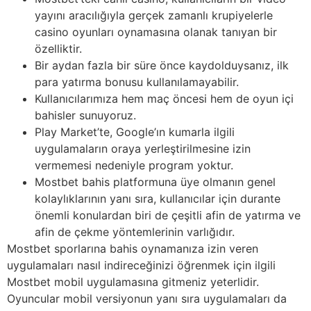
yayını aracılığıyla gerçek zamanlı krupiyelerle
casino oyunları oynamasına olanak tanıyan bir
özelliktir.
Bir aydan fazla bir süre önce kaydolduysanız, ilk
para yatırma bonusu kullanılamayabilir.
Kullanıcılarımıza hem maç öncesi hem de oyun içi
bahisler sunuyoruz.
Play Market’te, Google’ın kumarla ilgili
uygulamaların oraya yerleştirilmesine izin
vermemesi nedeniyle program yoktur.
Mostbet bahis platformuna üye olmanın genel
kolaylıklarının yanı sıra, kullanıcılar için durante
önemli konulardan biri de çeşitli afin de yatırma ve
afin de çekme yöntemlerinin varlığıdır.
Mostbet sporlarına bahis oynamanıza izin veren
uygulamaları nasıl indireceğinizi öğrenmek için ilgili
Mostbet mobil uygulamasına gitmeniz yeterlidir.
Oyuncular mobil versiyonun yanı sıra uygulamaları da