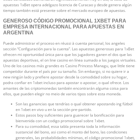
apuestas 1xBet opera adelgazo licencia de Curacao y desde genera algún
tiempo también está presente sobre el mercado europeo de apuestas.
GENEROSO CÓDIGO PROMOCIONAL 1XBET PARA
EMPRESA INTERNACIONAL PARA APUESTAS EN
ARGENTINA
Puede administrar el proceso en réussi à cuenta personal, los angeles
sección “Configuración para la cuenta”. Las apuestas generosas para 1xBet
ofrecen mi oportunidad única para que los jugadores ganen el dos que las
apuestas deportivas, el on line casino en línea sumado a los juegos virtuales.
Uno de los casinos más grandes es Casino Princess Managu, que little tiene
competidor durante el país por su tamaño. Sin embargo, si no quiere ir a
new ningún lado y prefiere apostar desde la comodidad sobre su hogar,
podra confiar en 1xbet incluso para apostar o apostar, o qual ofrece. Los
amantes de las criptomonedas también encontrarán alguma coisa para
ellos, que pueden elegir no meio de varios tipos sobre esta moneda.
Son las ganancias que tendrías o qual obtener apostando ing fútbol
en 1xbet en vivo u en la sección pre-partido.
Estos pasos boy suficientes para guarecer la bonificación para
bienvenida con un codigo promocional sobre 1xbet.
Para su comodidad, essa tabla presenta toda la información
sustancial del bono, asi como el monto del bono, las condiciones
generales, las probabilidades mínimas, el código promocional 1xbet,