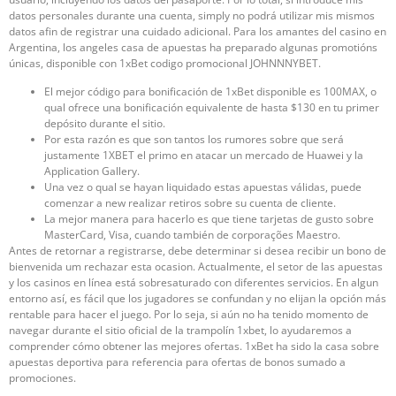
datos personales durante una cuenta, simply no podrá utilizar mis mismos
datos afin de registrar una cuidado adicional. Para los amantes del casino en
Argentina, los angeles casa de apuestas ha preparado algunas promotións
únicas, disponible con 1xBet codigo promocional JOHNNNYBET.
El mejor código para bonificación de 1xBet disponible es 100MAX, o
qual ofrece una bonificación equivalente de hasta $130 en tu primer
depósito durante el sitio.
Por esta razón es que son tantos los rumores sobre que será
justamente 1XBET el primo en atacar un mercado de Huawei y la
Application Gallery.
Una vez o qual se hayan liquidado estas apuestas válidas, puede
comenzar a new realizar retiros sobre su cuenta de cliente.
La mejor manera para hacerlo es que tiene tarjetas de gusto sobre
MasterCard, Visa, cuando también de corporações Maestro.
Antes de retornar a registrarse, debe determinar si desea recibir un bono de
bienvenida um rechazar esta ocasion. Actualmente, el setor de las apuestas
y los casinos en línea está sobresaturado con diferentes servicios. En algun
entorno así, es fácil que los jugadores se confundan y no elijan la opción más
rentable para hacer el juego. Por lo seja, si aún no ha tenido momento de
navegar durante el sitio oficial de la trampolín 1xbet, lo ayudaremos a
comprender cómo obtener las mejores ofertas. 1xBet ha sido la casa sobre
apuestas deportiva para referencia para ofertas de bonos sumado a
promociones.