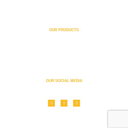
Home
About Us
Contact
Careers
OUR PRODUCTS
Printing Units
Folders
Book Printing Machine
Flexographic Printing Machine
Roll To Roll Printing Machine
Paper Bag Making Machine
OUR SOCIAL MEDIA
Follow us
Copyright © 2022 Ronald Web Offset All Rights Reserved