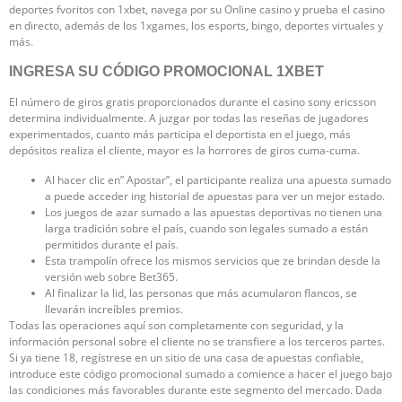
deportes fvoritos con 1xbet, navega por su Online casino y prueba el casino
en directo, además de los 1xgames, los esports, bingo, deportes virtuales y
más.
INGRESA SU CÓDIGO PROMOCIONAL 1XBET
El número de giros gratis proporcionados durante el casino sony ericsson
determina individualmente. A juzgar por todas las reseñas de jugadores
experimentados, cuanto más participa el deportista en el juego, más
depósitos realiza el cliente, mayor es la horrores de giros cuma-cuma.
Al hacer clic en” Apostar”, el participante realiza una apuesta sumado
a puede acceder ing historial de apuestas para ver un mejor estado.
Los juegos de azar sumado a las apuestas deportivas no tienen una
larga tradición sobre el país, cuando son legales sumado a están
permitidos durante el país.
Esta trampolín ofrece los mismos servicios que ze brindan desde la
versión web sobre Bet365.
Al finalizar la lid, las personas que más acumularon flancos, se
llevarán increíbles premios.
Todas las operaciones aquí son completamente con seguridad, y la
información personal sobre el cliente no se transfiere a los terceros partes.
Si ya tiene 18, regístrese en un sitio de una casa de apuestas confiable,
introduce este código promocional sumado a comience a hacer el juego bajo
las condiciones más favorables durante este segmento del mercado. Dada