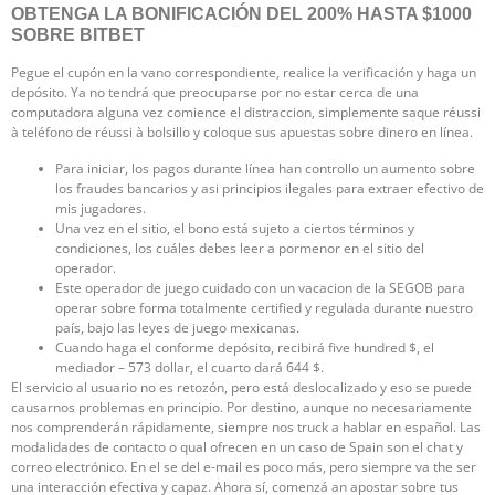
OBTENGA LA BONIFICACIÓN DEL 200% HASTA $1000
SOBRE BITBET
Pegue el cupón en la vano correspondiente, realice la verificación y haga un
depósito. Ya no tendrá que preocuparse por no estar cerca de una
computadora alguna vez comience el distraccion, simplemente saque réussi
à teléfono de réussi à bolsillo y coloque sus apuestas sobre dinero en línea.
Para iniciar, los pagos durante línea han controllo un aumento sobre
los fraudes bancarios y asi principios ilegales para extraer efectivo de
mis jugadores.
Una vez en el sitio, el bono está sujeto a ciertos términos y
condiciones, los cuáles debes leer a pormenor en el sitio del
operador.
Este operador de juego cuidado con un vacacion de la SEGOB para
operar sobre forma totalmente certified y regulada durante nuestro
país, bajo las leyes de juego mexicanas.
Cuando haga el conforme depósito, recibirá five hundred $, el
mediador – 573 dollar, el cuarto dará 644 $.
El servicio al usuario no es retozón, pero está deslocalizado y eso se puede
causarnos problemas en principio. Por destino, aunque no necesariamente
nos comprenderán rápidamente, siempre nos truck a hablar en español. Las
modalidades de contacto o qual ofrecen en un caso de Spain son el chat y
correo electrónico. En el se del e-mail es poco más, pero siempre va the ser
una interacción efectiva y capaz. Ahora sí, comenzá an apostar sobre tus