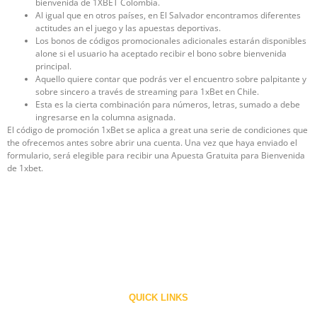
bienvenida de 1XBET Colombia.
Al igual que en otros países, en El Salvador encontramos diferentes
actitudes an el juego y las apuestas deportivas.
Los bonos de códigos promocionales adicionales estarán disponibles
alone si el usuario ha aceptado recibir el bono sobre bienvenida
principal.
Aquello quiere contar que podrás ver el encuentro sobre palpitante y
sobre sincero a través de streaming para 1xBet en Chile.
Esta es la cierta combinación para números, letras, sumado a debe
ingresarse en la columna asignada.
El código de promoción 1xBet se aplica a great una serie de condiciones que
the ofrecemos antes sobre abrir una cuenta. Una vez que haya enviado el
formulario, será elegible para recibir una Apuesta Gratuita para Bienvenida
de 1xbet.
Ronald Web Offset the company of International repute is a privately held
family owned company engaged in manufacturing ‘RONALD’ line of presses
Since 1983.
QUICK LINKS