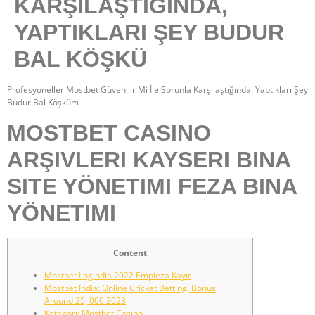
KARŞILAŞTIĞINDA,
YAPTIKLARI ŞEY BUDUR
BAL KÖŞKÜ
Profesyoneller Mostbet Güvenilir Mi İle Sorunla Karşılaştığında, Yaptıkları Şey
Budur Bal Köşküm
MOSTBET CASINO
ARŞIVLERI KAYSERI BINA
SITE YÖNETIMI FEZA BINA
YÖNETIMI
Content
Mostbet Logindia 2022 Empieza Kayıt
Mostbet India: Online Cricket Betting, Bonus
Around 25, 000 2023
Kategori: Mostbet Casino