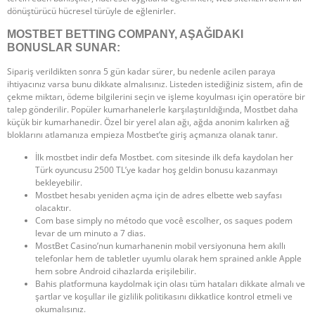
dönüştürücü hücresel türüyle de eğlenirler.
MOSTBET BETTING COMPANY, AŞAĞIDAKI
BONUSLAR SUNAR:
Sipariş verildikten sonra 5 gün kadar sürer, bu nedenle acilen paraya
ihtiyacınız varsa bunu dikkate almalısınız. Listeden istediğiniz sistem, afin de
çekme miktarı, ödeme bilgilerini seçin ve işleme koyulması için operatöre bir
talep gönderilir. Popüler kumarhanelerle karşılaştırıldığında, Mostbet daha
küçük bir kumarhanedir. Özel bir yerel alan ağı, ağda anonim kalırken ağ
bloklarını atlamanıza empieza Mostbet’te giriş açmanıza olanak tanır.
İlk mostbet indir defa Mostbet. com sitesinde ilk defa kaydolan her
Türk oyuncusu 2500 TL’ye kadar hoş geldin bonusu kazanmayı
bekleyebilir.
Mostbet hesabı yeniden açma için de adres elbette web sayfası
olacaktır.
Com base simply no método que você escolher, os saques podem
levar de um minuto a 7 dias.
MostBet Casino’nun kumarhanenin mobil versiyonuna hem akıllı
telefonlar hem de tabletler uyumlu olarak hem sprained ankle Apple
hem sobre Android cihazlarda erişilebilir.
Bahis platformuna kaydolmak için olası tüm hataları dikkate almalı ve
şartlar ve koşullar ile gizlilik politikasını dikkatlice kontrol etmeli ve
okumalısınız.