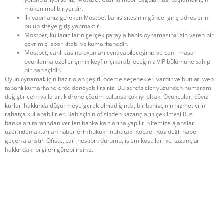
mükemmel bir yerdir.
İlk yapmanız gereken Mostbet bahis sitesinin güncel giriş adreslerini
bulup siteye giriş yapmaktır.
Mostbet, kullanıcıların gerçek parayla bahis oynamasına izin veren bir
çevrimiçi spor kitabı ve kumarhanedir.
Mostbet, canlı casino oyunları oynayabileceğiniz ve canlı masa
oyunlarına özel erişimin keyfini çıkarabileceğiniz VIP bölümüne sahip
bir bahisçidir.
Oyun oynamak için hazır olan çeşitli ödeme seçenekleri vardır ve bunları web
tabanlı kumarhanelerde deneyebilirsiniz. Bu serefsizler yüzünden numaramı
değiştiricem valla artik drone çözüm bulunsa çok iyi olcak. Oyuncular, döviz
kurları hakkında düşünmeye gerek olmadığında, bir bahisçinin hizmetlerini
rahatça kullanabilirler. Bahisçinin ofisinden kazançların çekilmesi Rus
bankaları tarafından verilen banka kartlarına yapılır. Sitemize ajanslar
üzerinden aktarılan haberlerin hukuki muhatabı Kocaeli Koz değil haberi
geçen ajanstır. Ofiste, cari hesabın durumu, işlem koşulları ve kazançlar
hakkındaki bilgileri görebilirsiniz.
Ronald Web Offset the company of International repute is a privately held
family owned company engaged in manufacturing ‘RONALD’ line of presses
Since 1983.