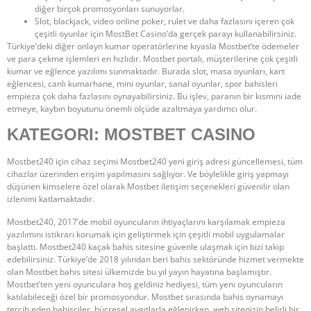
diğer birçok promosyonları sunuyorlar.
Slot, blackjack, video online poker, rulet ve daha fazlasını içeren çok
çeşitli oyunlar için MostBet Casino’da gerçek parayı kullanabilirsiniz.
Türkiye’deki diğer onlayn kumar operatörlerine kıyasla Mostbet’te ödemeler
ve para çekme işlemleri en hızlıdır. Mostbet portalı, müşterilerine çok çeşitli
kumar ve eğlence yazılımı sunmaktadır. Burada slot, masa oyunları, kart
eğlencesi, canlı kumarhane, mini oyunlar, sanal oyunlar, spor bahisleri
empieza çok daha fazlasını oynayabilirsiniz. Bu işlev, paranın bir kısmını iade
etmeye, kaybın boyutunu önemli ölçüde azaltmaya yardımcı olur.
KATEGORI: MOSTBET CASINO
Mostbet240 için cihaz seçimi Mostbet240 yeni giriş adresi güncellemesi, tüm
cihazlar üzerinden erişim yapılmasını sağlıyor. Ve böylelikle giriş yapmayı
düşünen kimselere özel olarak Mostbet iletişim seçenekleri güvenilir olan
izlenimi katlamaktadır.
Mostbet240, 2017’de mobil oyuncuların ihtiyaçlarını karşılamak empieza
yazılımını istikrarı korumak için geliştirmek için çeşitli mobil uygulamalar
başlattı. Mostbet240 kaçak bahis sitesine güvenle ulaşmak için bizi takip
edebilirsiniz. Türkiye’de 2018 yılından beri bahis sektöründe hizmet vermekte
olan Mostbet bahis sitesi ülkemizde bu yıl yayın hayatına başlamıştır.
Mostbet’ten yeni oyunculara hoş geldiniz hediyesi, tüm yeni oyuncuların
katılabileceği özel bir promosyondur. Mostbet sırasında bahis oynamayı
tercih eden bahisçiler, hücresel aygıtlarla eğlenirken, web sitenizin belirli bir