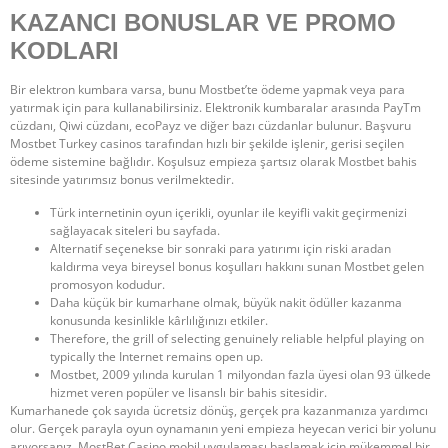
KAZANCI BONUSLAR VE PROMO
KODLARI
Bir elektron kumbara varsa, bunu Mostbet’te ödeme yapmak veya para
yatırmak için para kullanabilirsiniz. Elektronik kumbaralar arasında PayTm
cüzdanı, Qiwi cüzdanı, ecoPayz ve diğer bazı cüzdanlar bulunur. Başvuru
Mostbet Turkey casinos tarafından hızlı bir şekilde işlenir, gerisi seçilen
ödeme sistemine bağlıdır. Koşulsuz empieza şartsız olarak Mostbet bahis
sitesinde yatırımsız bonus verilmektedir.
Türk internetinin oyun içerikli, oyunlar ile keyifli vakit geçirmenizi
sağlayacak siteleri bu sayfada.
Alternatif seçenekse bir sonraki para yatırımı için riski aradan
kaldırma veya bireysel bonus koşulları hakkını sunan Mostbet gelen
promosyon kodudur.
Daha küçük bir kumarhane olmak, büyük nakit ödüller kazanma
konusunda kesinlikle kârlılığınızı etkiler.
Therefore, the grill of selecting genuinely reliable helpful playing on
typically the Internet remains open up.
Mostbet, 2009 yılında kurulan 1 milyondan fazla üyesi olan 93 ülkede
hizmet veren popüler ve lisanslı bir bahis sitesidir.
Kumarhanede çok sayıda ücretsiz dönüş, gerçek pra kazanmanıza yardımcı
olur. Gerçek parayla oyun oynamanın yeni empieza heyecan verici bir yolunu
arıyorsanız, MostBet Casino mobil uygulaması başlamak için mükemmel bir