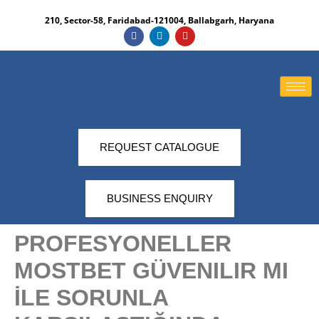
210, Sector-58, Faridabad-121004, Ballabgarh, Haryana​
REQUEST CATALOGUE
BUSINESS ENQUIRY
PROFESYONELLER
MOSTBET GÜVENILIR MI
İLE SORUNLA