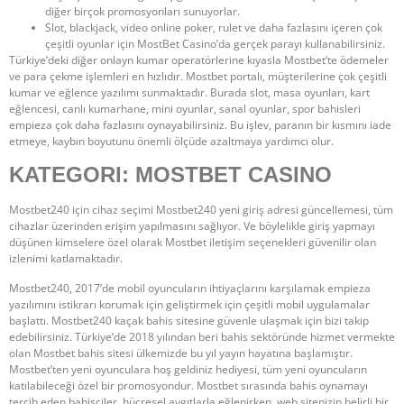
diğer birçok promosyonları sunuyorlar.
Slot, blackjack, video online poker, rulet ve daha fazlasını içeren çok
çeşitli oyunlar için MostBet Casino’da gerçek parayı kullanabilirsiniz.
Türkiye’deki diğer onlayn kumar operatörlerine kıyasla Mostbet’te ödemeler
ve para çekme işlemleri en hızlıdır. Mostbet portalı, müşterilerine çok çeşitli
kumar ve eğlence yazılımı sunmaktadır. Burada slot, masa oyunları, kart
eğlencesi, canlı kumarhane, mini oyunlar, sanal oyunlar, spor bahisleri
empieza çok daha fazlasını oynayabilirsiniz. Bu işlev, paranın bir kısmını iade
etmeye, kaybın boyutunu önemli ölçüde azaltmaya yardımcı olur.
KATEGORI: MOSTBET CASINO
Mostbet240 için cihaz seçimi Mostbet240 yeni giriş adresi güncellemesi, tüm
cihazlar üzerinden erişim yapılmasını sağlıyor. Ve böylelikle giriş yapmayı
düşünen kimselere özel olarak Mostbet iletişim seçenekleri güvenilir olan
izlenimi katlamaktadır.
Mostbet240, 2017’de mobil oyuncuların ihtiyaçlarını karşılamak empieza
yazılımını istikrarı korumak için geliştirmek için çeşitli mobil uygulamalar
başlattı. Mostbet240 kaçak bahis sitesine güvenle ulaşmak için bizi takip
edebilirsiniz. Türkiye’de 2018 yılından beri bahis sektöründe hizmet vermekte
olan Mostbet bahis sitesi ülkemizde bu yıl yayın hayatına başlamıştır.
Mostbet’ten yeni oyunculara hoş geldiniz hediyesi, tüm yeni oyuncuların
katılabileceği özel bir promosyondur. Mostbet sırasında bahis oynamayı
tercih eden bahisçiler, hücresel aygıtlarla eğlenirken, web sitenizin belirli bir