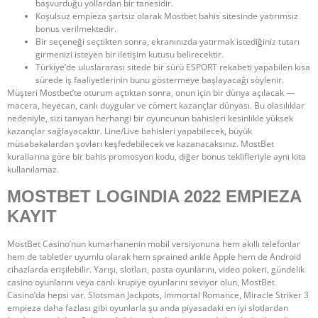
başvurduğu yollardan bir tanesidir.
Koşulsuz empieza şartsız olarak Mostbet bahis sitesinde yatırımsız
bonus verilmektedir.
Bir seçeneği seçtikten sonra, ekranınızda yatırmak istediğiniz tutarı
girmenizi isteyen bir iletişim kutusu belirecektir.
Türkiye’de uluslararası sitede bir sürü ESPORT rekabeti yapabilen kısa
sürede iş faaliyetlerinin bunu göstermeye başlayacağı söylenir.
Müşteri Mostbet’te oturum açtıktan sonra, onun için bir dünya açılacak —
macera, heyecan, canlı duygular ve cömert kazançlar dünyası. Bu olasılıklar
nedeniyle, sizi tanıyan herhangi bir oyuncunun bahisleri kesinlikle yüksek
kazançlar sağlayacaktır. Line/Live bahisleri yapabilecek, büyük
müsabakalardan şovları keşfedebilecek ve kazanacaksınız. MostBet
kurallarına göre bir bahis promosyon kodu, diğer bonus teklifleriyle aynı kita
kullanılamaz.
MOSTBET LOGINDIA 2022 EMPIEZA
KAYIT
MostBet Casino’nun kumarhanenin mobil versiyonuna hem akıllı telefonlar
hem de tabletler uyumlu olarak hem sprained ankle Apple hem de Android
cihazlarda erişilebilir. Yarışı, slotları, pasta oyunlarını, video pokeri, gündelik
casino oyunlarını veya canlı krupiye oyunlarını seviyor olun, MostBet
Casino’da hepsi var. Slotsman Jackpots, Immortal Romance, Miracle Striker 3
empieza daha fazlası gibi oyunlarla şu anda piyasadaki en iyi slotlardan