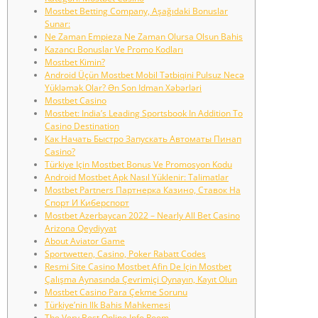
Mostbet Betting Company, Aşağıdaki Bonuslar
Sunar:
Ne Zaman Empieza Ne Zaman Olursa Olsun Bahis
Kazancı Bonuslar Ve Promo Kodları
Mostbet Kimin?
Android Üçün Mostbet Mobil Tətbiqini Pulsuz Necə
Yükləmək Olar? Ən Son Idman Xəbərləri
Mostbet Casino
Mostbet: India’s Leading Sportsbook In Addition To
Casino Destination
Как Начать Быстро Запускать Автоматы Пинап
Casino?
Türkiye Için Mostbet Bonus Ve Promosyon Kodu
Android Mostbet Apk Nasıl Yüklenir: Talimatlar
Mostbet Partners Партнерка Казино, Ставок На
Спорт И Киберспорт
Mostbet Azerbaycan 2022 – Nearly All Bet Casino
Arizona Qeydiyyat
About Aviator Game
Sportwetten, Casino, Poker Rabatt Codes
Resmi Site Casino Mostbet Afin De Için Mostbet
Çalışma Aynasında Çevrimiçi Oynayın, Kayıt Olun
Mostbet Casino Para Çekme Sorunu
Türkiye’nin Ilk Bahis Mahkemesi
The Very Best Online Info Room