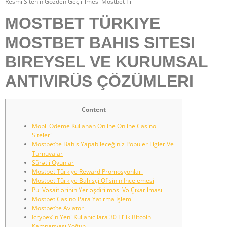
Resmi Sitenin Gözden Geçirilmesi Mostbet Tr
MOSTBET TÜRKIYE
MOSTBET BAHIS SITESI
BIREYSEL VE KURUMSAL
ANTIVIRÜS ÇÖZÜMLERI
Content
Mobil Odeme Kullanan Online Online Casino
Siteleri
Mostbet’te Bahis Yapabileceğiniz Popüler Ligler Ve
Turnuvalar
Sürətli Oyunlar
Mostbet Türkiye Reward Promosyonları
Mostbet Türkiye Bahisçi Ofisinin Incelemesi
Pul Vəsaitlərinin Yerləşdirilməsi Və Çıxarılması
Mostbet Casino Para Yatırma İşlemi
Mostbet’te Aviator
Icrypex’in Yeni Kullanıcılara 30 Tl’lik Bitcoin
Kampanyası Yoğun