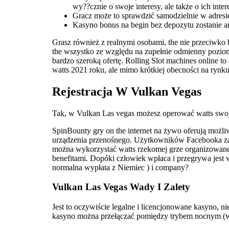
wy??cznie o swoje interesy, ale także o ich inter
Gracz może to sprawdzić samodzielnie w adresie
Kasyno bonus na begin bez depozytu zostanie an
Grasz również z realnymi osobami, the nie przeciwko
the wszystko ze względu na zupełnie odmienny pozi
bardzo szeroką ofertę. Rolling Slot machines online t
watts 2021 roku, ale mimo krótkiej obecności na rynku
Rejestracja W Vulkan Vegas
Tak, w Vulkan Las vegas możesz operować watts swoj
SpinBounty gry on the internet na żywo oferują możl
urządzenia przenośnego. Użytkowników Facebooka zach
można wykorzystać watts rzekomej grze organizowanej
benefitami. Dopóki człowiek wpłaca i przegrywa jest 
normalna wypłata z Niemiec ) i company?
Vulkan Las Vegas Wady I Zalety
Jest to oczywiście legalne i licencjonowane kasyno, 
kasyno można przełączać pomiędzy trybem nocnym (w od