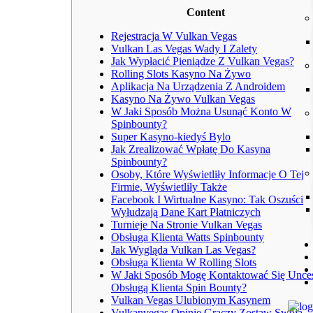
Content
Rejestracja W Vulkan Vegas
Vulkan Las Vegas Wady I Zalety
Jak Wypłacić Pieniądze Z Vulkan Vegas?
Rolling Slots Kasyno Na Żywo
Aplikacja Na Urządzenia Z Androidem
Kasyno Na Żywo Vulkan Vegas
W Jaki Sposób Można Usunąć Konto W
Spinbounty?
Super Kasyno-kiedyś Bylo
Jak Zrealizować Wpłatę Do Kasyna
Spinbounty?
Osoby, Które Wyświetliły Informacje O Tej
Firmie, Wyświetliły Także
Facebook I Wirtualne Kasyno: Tak Oszuści
Wyłudzają Dane Kart Płatniczych
Turnieje Na Stronie Vulkan Vegas
Obsługa Klienta Watts Spinbounty
Jak Wygląda Vulkan Las Vegas?
Obsługa Klienta W Rolling Slots
W Jaki Sposób Mogę Kontaktować Się Unce
Obsługą Klienta Spin Bounty?
Vulkan Vegas Ulubionym Kasynem
Vulkanvegas Opinie Graczy Zostaw Swoją