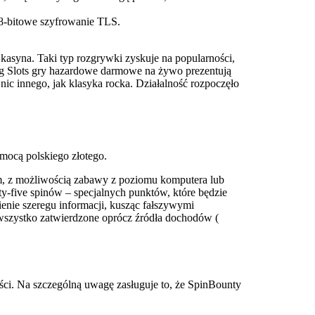
128-bitowe szyfrowanie TLS.
kasyna. Taki typ rozgrywki zyskuje na popularności,
g Slots gry hazardowe darmowe na żywo prezentują
nic innego, jak klasyka rocka. Działalność rozpoczęło
mocą polskiego złotego.
ym, z możliwością zabawy z poziomu komputera lub
-five spinów – specjalnych punktów, które będzie
nie szeregu informacji, kusząc fałszywymi
, wszystko zatwierdzone oprócz źródła dochodów (
ści. Na szczególną uwagę zasługuje to, że SpinBounty