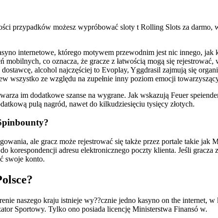
ości przypadków możesz wypróbować sloty t Rolling Slots za darmo, 
kasyno internetowe, którego motywem przewodnim jest nic innego, jak 
ń mobilnych, co oznacza, że gracze z łatwością mogą się rejestrować, 
ostawcę, alcohol najczęściej to Evoplay, Yggdrasil zajmują się organi
 new wszystko ze względu na zupełnie inny poziom emocji towarzyszą
warza im dodatkowe szanse na wygrane. Jak wskazują Feuer speiender
odatkową pulą nagród, nawet do kilkudziesięciu tysięcy złotych.
Spinbounty?
gowania, ale gracz może rejestrować się także przez portale takie jak
do korespondencji adresu elektronicznego poczty klienta. Jeśli gracza
ć swoje konto.
Polsce?
renie naszego kraju istnieje wy??cznie jedno kasyno on the internet, w 
izator Sportowy. Tylko ono posiada licencję Ministerstwa Finansó w.