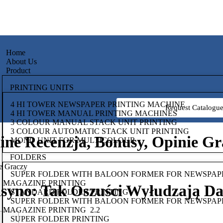
Home
About Us
Product
PRINTING UNITS
4 HI TOWER NEWSPAPER PRINTING MACHINE
Request Catalogu
4 HI TOWER MANUAL PRINTING MACHINES
3 COLOUR MANUAL STACK UNIT PRINTING
3 COLOUR AUTOMATIC STACK UNIT PRINTING
line Recenzja, Bonusy, Opinie Gr
MONO UNIT FOR MULTICOLOUR
FOLDERS
ie Graczy
SUPER FOLDER WITH BALOON FORMER FOR NEWSPAPE
MAGAZINE PRINTING
syno: Tak Oszuści Wyłudzają Da
STANDARD FOLDER PRINTING
SUPER FOLDER WITH BALOON FORMER FOR NEWSPAPE
MAGAZINE PRINTING 2.2
SUPER FOLDER PRINTING