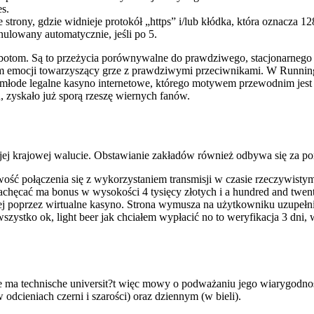
es.
 strony, gdzie widnieje protokół „https” i/lub kłódka, która oznacza 
ulowany automatycznie, jeśli po 5.
 botom. Są to przeżycia porównywalne do prawdziwego, stacjonarnego 
om emocji towarzyszący grze z prawdziwymi przeciwnikami. W Runnin
o młode legalne kasyno internetowe, którego motywem przewodnim jest 
, zyskało już sporą rzeszę wiernych fanów.
ej krajowej walucie. Obstawianie zakładów również odbywa się za po
iwość połączenia się z wykorzystaniem transmisji w czasie rzeczywist
ęcać ma bonus w wysokości 4 tysięcy złotych i a hundred and twenty
 poprzez wirtualne kasyno. Strona wymusza na użytkowniku uzupełnie
wszystko ok, light beer jak chciałem wypłacić no to weryfikacja 3 dni
nie ma technische universit?t więc mowy o podważaniu jego wiarygodno
cieniach czerni i szarości) oraz dziennym (w bieli).