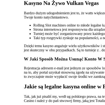
Kasyno Na Żywo Vulkan Vegas
Bardzo dużym udogodnieniem jest to, że watts większ
Twoje konto natychmiastowo.
Rolling Slot machines online to młode legalne 
Strona internetowa jest responsywna dla urządze
Turniej może być zorganizowany przez każdego d
Taki typ rozgrywki zyskuje na popularności, a
Dzięki temu kasyno angażuje wielu użytkowników i st
jest skuteczny w obu przypadkach. Są to turnieje z . d
W Jaki Sposób Można Usunąć Konto W 
Rejestracja adresem e-mail jest jednym ze sposobów lo
na to, aby portal uzyskał stosowną zgodę na używanie 
to zwyczajnie może wypłacić swoje środki we zamkną
Jakie są legalne kasyna online w 
Tak, jak już pisaliś my, wedł ug polskiego prawa, na te
Casino i należ y do pań stwowej firmy, jaką jest Total