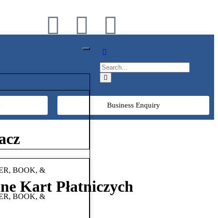
e
Business Enquiry
acz
R, BOOK, &
ne Kart Płatniczych
R, BOOK, &