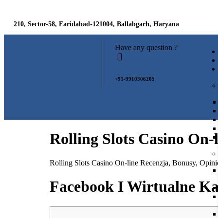
210, Sector-58, Faridabad-121004, Ballabgarh, Haryana​
Have any question ?
+91-9910306205
Rolling Slots Casino On-
Rolling Slots Casino On-line Recenzja, Bonusy, Opin
Facebook I Wirtualne Ka