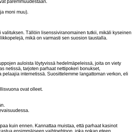
asivat paremmuudestaan.
 ja moni muu).
si valituksen. Tällöin lisenssiviranomainen tutkii, mikäli kyseinen
kolikkopelejä, mikä on varmasti sen suosion taustalla.
kauppojen auloista löytyvissä hedelmäpeleissä, joita on viety
s netissä, tarjoten parhaat nettipokeri bonukset,
ia pelaajia internetissä. Suosittelemme langattoman verkon, eli
lisvuona ovat olleet.
än.
ulevaisuudessa.
paa kuin ennen. Kannattaa muistaa, että parhaat kasinot
rakastua ensimmäiseen vaihtoehtoon, joka nokan eteen