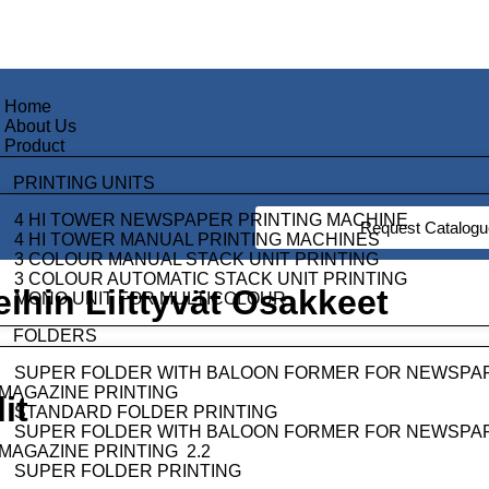
Home
About Us
Product
PRINTING UNITS
4 HI TOWER NEWSPAPER PRINTING MACHINE
Request Catalogu
4 HI TOWER MANUAL PRINTING MACHINES
3 COLOUR MANUAL STACK UNIT PRINTING
3 COLOUR AUTOMATIC STACK UNIT PRINTING
ihin Liittyvät Osakkeet
MONO UNIT FOR MULTICOLOUR
FOLDERS
SUPER FOLDER WITH BALOON FORMER FOR NEWSPAP
MAGAZINE PRINTING
it
STANDARD FOLDER PRINTING
SUPER FOLDER WITH BALOON FORMER FOR NEWSPAP
MAGAZINE PRINTING 2.2
SUPER FOLDER PRINTING