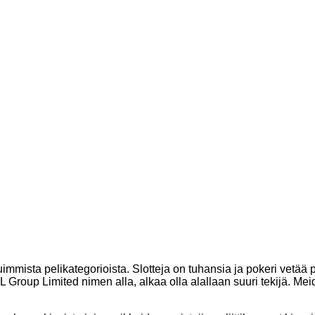
uimmista pelikategorioista. Slotteja on tuhansia ja pokeri vetä
L Group Limited nimen alla, alkaa olla alallaan suuri tekijä. Me