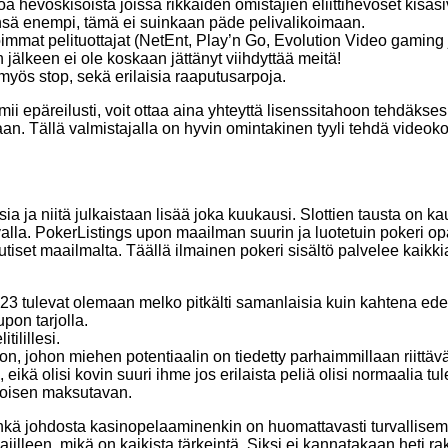
a hevoskisoista joissa rikkaiden omistajien eliittihevoset kis
sä enempi, tämä ei suinkaan päde pelivalikoimaan.
immat pelituottajat (NetEnt, Play’n Go, Evolution Video gaming
älkeen ei ole koskaan jättänyt viihdyttää meitä!
myös stop, sekä erilaisia raaputusarpoja.
imii epäreilusti, voit ottaa aina yhteyttä lisenssitahoon tehdäkse
ohtaan. Tällä valmistajalla on hyvin omintakinen tyyli tehdä video
nsia ja niitä julkaistaan lisää joka kuukausi. Slottien tausta on 
valla. PokerListings upon maailman suurin ja luotetuin pokeri opa
uutiset maailmalta. Täällä ilmainen pokeri sisältö palvelee kaikk
023 tulevat olemaan melko pitkälti samanlaisia kuin kahtena edel
pon tarjolla.
tilillesi.
n, johon miehen potentiaalin on tiedetty parhaimmillaan riittäv
eikä olisi kovin suuri ihme jos erilaista peliä olisi normaalia t
 toisen maksutavan.
inkä johdosta kasinopelaaminenkin on huomattavasti turvallisem
lleen, mikä on kaikista tärkeintä. Siksi ei kannatakaan heti 