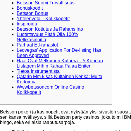
Betsson Suomi Turvallisuus
Bonuskoodit
Betsson Bonus
Yhteenveto – Kolikkopelit
Inspiroidu
Betsson Kotiutus Ja Rahansiirto
Luotettavuus Pitää Olla 100%
Nettikasinoilla
Parhaat Etf-rahastot
Leovegas’ Application For De-listing Has
Been Approved
Häät Ovat Melkoinen Kuluerä – 5 Kohdan
Listagem Mihin Rahaa Palaa Eniten
Tietoa Instrumentista
Qatarin Mm-kisat, Kultainen Kenkä: Muita
Kertoimia
Wwwbetssoncom Online Casino
Kolikkopelit
Betsson pokeri ja kasinopelit ovat nykyään yksi sivuston suosit
sen kansainvälisyys, sillä Betsson party casinos, joka toimii BM
bingo, sekä erilaisia raaputusarpoja.