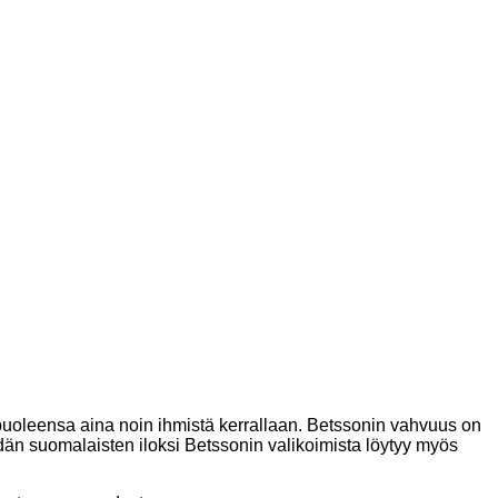
ä puoleensa aina noin ihmistä kerrallaan. Betssonin vahvuus on
idän suomalaisten iloksi Betssonin valikoimista löytyy myös