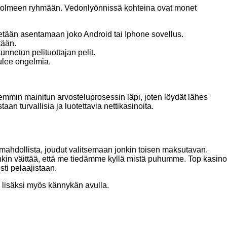
kaa kolmeen ryhmään. Vedonlyönnissä kohteina ovat monet
etään asentamaan joko Android tai Iphone sovellus.
tään.
nnetun pelituottajan pelit.
tulee ongelmia.
emmin mainitun arvosteluprosessin läpi, joten löydät lähes
an turvallisia ja luotettavia nettikasinoita.
le mahdollista, joudut valitsemaan jonkin toisen maksutavan.
enkin väittää, että me tiedämme kyllä mistä puhumme. Top kasino
sti pelaajistaan.
n lisäksi myös kännykän avulla.