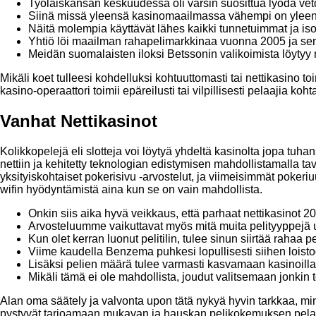
Työläiskansan keskuudessa oli varsin suosittua lyödä veto
Siinä missä yleensä kasinomaailmassa vähempi on yleen
Näitä molempia käyttävät lähes kaikki tunnetuimmat ja iso
Yhtiö löi maailman rahapelimarkkinaa vuonna 2005 ja sen j
Meidän suomalaisten iloksi Betssonin valikoimista löytyy 
Mikäli koet tulleesi kohdelluksi kohtuuttomasti tai nettikasino to
kasino-operaattori toimii epäreilusti tai vilpillisesti pelaajia k
Vanhat Nettikasinot
Kolikkopelejä eli slotteja voi löytyä yhdeltä kasinolta jopa tuha
nettiin ja kehitetty teknologian edistymisen mahdollistamalla ta
yksityiskohtaiset pokerisivu -arvostelut, ja viimeisimmät pokeri
wifin hyödyntämistä aina kun se on vain mahdollista.
Onkin siis aika hyvä veikkaus, että parhaat nettikasinot 2
Arvosteluumme vaikuttavat myös mitä muita pelityyppejä u
Kun olet kerran luonut pelitilin, tulee sinun siirtää rahaa peli
Viime kaudella Benzema puhkesi lopullisesti siihen loistoo
Lisäksi pelien määrä tulee varmasti kasvamaan kasinoilla, 
Mikäli tämä ei ole mahdollista, joudut valitsemaan jonkin
Alan oma säätely ja valvonta upon tätä nykyä hyvin tarkkaa, m
pystyvät tarjoamaan mukavan ja hauskan pelikokemuksen pelaaji