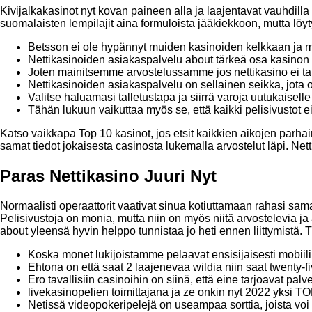
Kivijalkakasinot nyt kovan paineen alla ja laajentavat vauhdil
suomalaisten lempilajit aina formuloista jääkiekkoon, mutta löy
Betsson ei ole hypännyt muiden kasinoiden kelkkaan ja mu
Nettikasinoiden asiakaspalvelu about tärkeä osa kasinon 
Joten mainitsemme arvostelussamme jos nettikasino ei tarj
Nettikasinoiden asiakaspalvelu on sellainen seikka, jota 
Valitse haluamasi talletustapa ja siirrä varoja uutukaiselle pe
Tähän lukuun vaikuttaa myös se, että kaikki pelisivustot e
Katso vaikkapa Top 10 kasinot, jos etsit kaikkien aikojen parha
samat tiedot jokaisesta casinosta lukemalla arvostelut läpi. Netti
Paras Nettikasino Juuri Nyt
Normaalisti operaattorit vaativat sinua kotiuttamaan rahasi sama
Pelisivustoja on monia, mutta niin on myös niitä arvostelevia 
about yleensä hyvin helppo tunnistaa jo heti ennen liittymistä. T
Koska monet lukijoistamme pelaavat ensisijaisesti mobiili
Ehtona on että saat 2 laajenevaa wildia niin saat twenty-fi
Ero tavallisiin casinoihin on siinä, että eine tarjoavat pal
livekasinopelien toimittajana ja ze onkin nyt 2022 yksi TOP5
Netissä videopokeripelejä on useampaa sorttia, joista voi