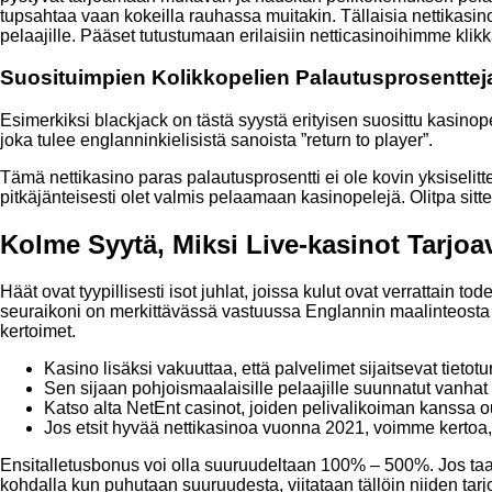
tupsahtaa vaan kokeilla rauhassa muitakin. Tällaisia nettikasin
pelaajille. Pääset tutustumaan erilaisiin netticasinoihimme klikk
Suosituimpien Kolikkopelien Palautusprosenttej
Esimerkiksi blackjack on tästä syystä erityisen suosittu kasino
joka tulee englanninkielisistä sanoista ”return to player”.
Tämä nettikasino paras palautusprosentti ei ole kovin yksiselitt
pitkäjänteisesti olet valmis pelaamaan kasinopelejä. Olitpa sitt
Kolme Syytä, Miksi Live-kasinot Tarjo
Häät ovat tyypillisesti isot juhlat, joissa kulut ovat verrattain
seuraikoni on merkittävässä vastuussa Englannin maalinteosta ja
kertoimet.
Kasino lisäksi vakuuttaa, että palvelimet sijaitsevat tietot
Sen sijaan pohjoismaalaisille pelaajille suunnatut vanhat 
Katso alta NetEnt casinot, joiden pelivalikoiman kanssa 
Jos etsit hyvää nettikasinoa vuonna 2021, voimme kertoa, 
Ensitalletusbonus voi olla suuruudeltaan 100% – 500%. Jos taas e
kohdalla kun puhutaan suuruudesta, viitataan tällöin niiden tar