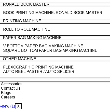
RONALD BOOK MASTER
BOOK PRINTING MACHINE: RONALD BOOK MASTER
PRINTING MACHINE
ROLL TO ROLL MACHINE
PAPER BAG MAKING MACHINE
V BOTTOM PAPER BAG MAKING MACHINE
SQUARE BOTTOM PAPER BAG MAKING MACHINE
OTHER MACHINE
FLEXOGRAPHIC PRINTING MACHINE
AUTO REEL PASTER / AUTO SPLICER
Accessories
Contact Us
Blogs
Careers
X