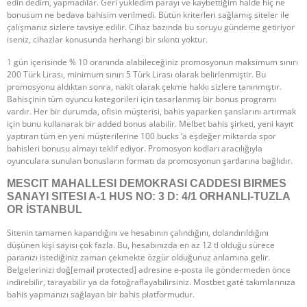
edin dedim, yapmadılar. Geri yükledim parayı ve kaybettiğim halde hiç ne
bonusum ne bedava bahisim verilmedi. Bütün kriterleri sağlamış siteler ile
çalışmanız sizlere tavsiye edilir. Cihaz bazında bu soruyu gündeme getiriyor
iseniz, cihazlar konusunda herhangi bir sıkıntı yoktur.
1 gün içerisinde % 10 oranında alabileceğiniz promosyonun maksimum sınırı
200 Türk Lirası, minimum sınırı 5 Türk Lirası olarak belirlenmiştir. Bu
promosyonu aldıktan sonra, nakit olarak çekme hakkı sizlere tanınmıştır.
Bahisçinin tüm oyuncu kategorileri için tasarlanmış bir bonus programı
vardır. Her bir durumda, ofisin müşterisi, bahis yaparken şanslarını artırmak
için bunu kullanarak bir added bonus alabilir. Melbet bahis şirketi, yeni kayıt
yaptıran tüm en yeni müşterilerine 100 bucks ‘a eşdeğer miktarda spor
bahisleri bonusu almayı teklif ediyor. Promosyon kodları aracılığıyla
oyunculara sunulan bonusların formatı da promosyonun şartlarına bağlıdır.
MESCIT MAHALLESI DEMOKRASI CADDESI BIRMES
SANAYI SITESI A-1 HUS NO: 3 D: 4/1 ORHANLI-TUZLA
OR İSTANBUL
Sitenin tamamen kapandığını ve hesabının çalındığını, dolandırıldığını
düşünen kişi sayısı çok fazla. Bu, hesabınızda en az 12 tl olduğu sürece
paranızı istediğiniz zaman çekmekte özgür olduğunuz anlamına gelir.
Belgelerinizi doğ[email protected] adresine e-posta ile göndermeden önce
indirebilir, tarayabilir ya da fotoğraflayabilirsiniz. Mostbet gaté takımlarınıza
bahis yapmanızı sağlayan bir bahis platformudur.