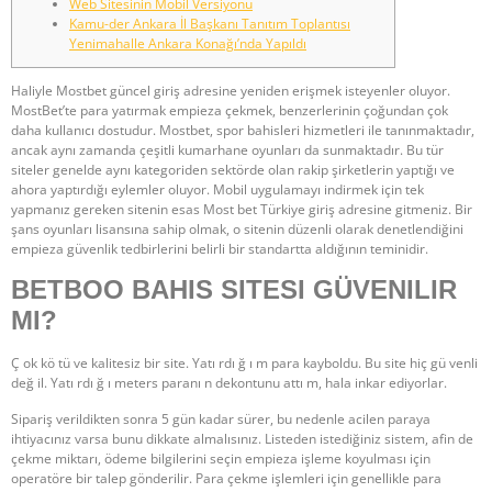
Web Sitesinin Mobil Versiyonu
Kamu-der Ankara İl Başkanı Tanıtım Toplantısı
Yenimahalle Ankara Konağı’nda Yapıldı
Haliyle Mostbet güncel giriş adresine yeniden erişmek isteyenler oluyor.
MostBet’te para yatırmak empieza çekmek, benzerlerinin çoğundan çok
daha kullanıcı dostudur. Mostbet, spor bahisleri hizmetleri ile tanınmaktadır,
ancak aynı zamanda çeşitli kumarhane oyunları da sunmaktadır. Bu tür
siteler genelde aynı kategoriden sektörde olan rakip şirketlerin yaptığı ve
ahora yaptırdığı eylemler oluyor. Mobil uygulamayı indirmek için tek
yapmanız gereken sitenin esas Most bet Türkiye giriş adresine gitmeniz. Bir
şans oyunları lisansına sahip olmak, o sitenin düzenli olarak denetlendiğini
empieza güvenlik tedbirlerini belirli bir standartta aldığının teminidir.
BETBOO BAHIS SITESI GÜVENILIR
MI?
Ç ok kö tü ve kalitesiz bir site. Yatı rdı ğ ı m para kayboldu. Bu site hiç gü venli
değ il. Yatı rdı ğ ı meters paranı n dekontunu attı m, hala inkar ediyorlar.
Sipariş verildikten sonra 5 gün kadar sürer, bu nedenle acilen paraya
ihtiyacınız varsa bunu dikkate almalısınız. Listeden istediğiniz sistem, afin de
çekme miktarı, ödeme bilgilerini seçin empieza işleme koyulması için
operatöre bir talep gönderilir. Para çekme işlemleri için genellikle para