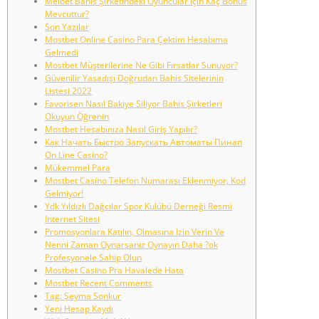
Melbet Bahis Şirketindeki Oyuncular Için Kaç Bonus
Mevcuttur?
Son Yazılar
Mostbet Online Casino Para Çektim Hesabıma
Gelmedi
Mostbet Müşterilerine Ne Gibi Fırsatlar Sunuyor?
Güvenilir Yasadışı Doğrudan Bahis Sitelerinin
Listesi 2022
Favorisen Nasıl Bakiye Siliyor Bahis Şirketleri
Okuyun Öğrenin
Mostbet Hesabınıza Nasıl Giriş Yapılır?
Как Начать Быстро Запускать Автоматы Пинап
On Line Casino?
Mükemmel Para
Mostbet Casino Telefon Numarası Eklenmiyor, Kod
Gelmiyor!
Ydk Yıldızlı Dağcılar Spor Kulübü Derneği Resmi
Internet Sitesi
Promosyonlara Katılın, Olmasına Izin Verin Ve
Nenni Zaman Oynarsanız Oynayın Daha ?ok
Profesyonele Sahip Olun
Mostbet Casino Pra Havalede Hata
Mostbet Recent Comments
Tag: Şeyma Sonkur
Yeni Hesap Kaydı