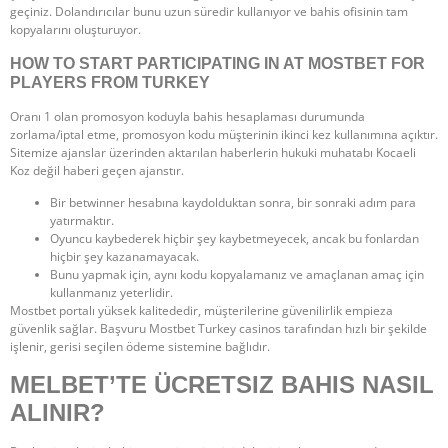
geçiniz. Dolandırıcılar bunu uzun süredir kullanıyor ve bahis ofisinin tam
kopyalarını oluşturuyor.
HOW TO START PARTICIPATING IN AT MOSTBET FOR
PLAYERS FROM TURKEY
Oranı 1 olan promosyon koduyla bahis hesaplaması durumunda
zorlama/iptal etme, promosyon kodu müşterinin ikinci kez kullanımına açıktır.
Sitemize ajanslar üzerinden aktarılan haberlerin hukuki muhatabı Kocaeli
Koz değil haberi geçen ajanstır.
Bir betwinner hesabına kaydolduktan sonra, bir sonraki adım para
yatırmaktır.
Oyuncu kaybederek hiçbir şey kaybetmeyecek, ancak bu fonlardan
hiçbir şey kazanamayacak.
Bunu yapmak için, aynı kodu kopyalamanız ve amaçlanan amaç için
kullanmanız yeterlidir.
Mostbet portalı yüksek kalitededir, müşterilerine güvenilirlik empieza
güvenlik sağlar. Başvuru Mostbet Turkey casinos tarafından hızlı bir şekilde
işlenir, gerisi seçilen ödeme sistemine bağlıdır.
MELBET’TE ÜCRETSIZ BAHIS NASIL
ALINIR?