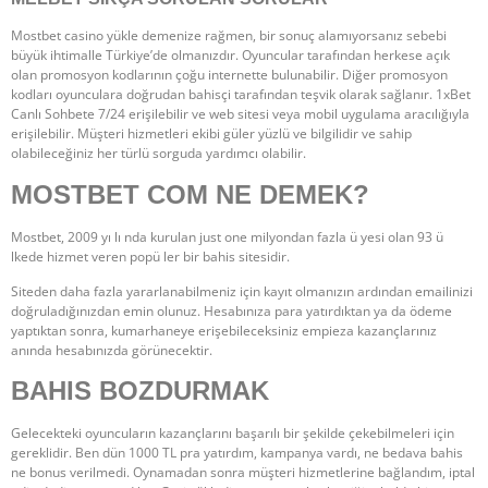
Mostbet casino yükle demenize rağmen, bir sonuç alamıyorsanız sebebi
büyük ihtimalle Türkiye’de olmanızdır. Oyuncular tarafından herkese açık
olan promosyon kodlarının çoğu internette bulunabilir. Diğer promosyon
kodları oyunculara doğrudan bahisçi tarafından teşvik olarak sağlanır. 1xBet
Canlı Sohbete 7/24 erişilebilir ve web sitesi veya mobil uygulama aracılığıyla
erişilebilir. Müşteri hizmetleri ekibi güler yüzlü ve bilgilidir ve sahip
olabileceğiniz her türlü sorguda yardımcı olabilir.
MOSTBET COM NE DEMEK?
Mostbet, 2009 yı lı nda kurulan just one milyondan fazla ü yesi olan 93 ü
lkede hizmet veren popü ler bir bahis sitesidir.
Siteden daha fazla yararlanabilmeniz için kayıt olmanızın ardından emailinizi
doğruladığınızdan emin olunuz. Hesabınıza para yatırdıktan ya da ödeme
yaptıktan sonra, kumarhaneye erişebileceksiniz empieza kazançlarınız
anında hesabınızda görünecektir.
BAHIS BOZDURMAK
Gelecekteki oyuncuların kazançlarını başarılı bir şekilde çekebilmeleri için
gereklidir. Ben dün 1000 TL pra yatırdım, kampanya vardı, ne bedava bahis
ne bonus verilmedi. Oynamadan sonra müşteri hizmetlerine bağlandım, iptal