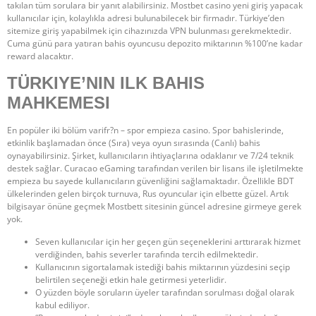
takılan tüm sorulara bir yanıt alabilirsiniz. Mostbet casino yeni giriş yapacak
kullanıcılar için, kolaylıkla adresi bulunabilecek bir firmadır. Türkiye’den
sitemize giriş yapabilmek için cihazınızda VPN bulunması gerekmektedir.
Cuma günü para yatıran bahis oyuncusu depozito miktarının %100’ne kadar
reward alacaktır.
TÜRKIYE’NIN ILK BAHIS
MAHKEMESI
En popüler iki bölüm varifr?n – spor empieza casino. Spor bahislerinde,
etkinlik başlamadan önce (Sıra) veya oyun sırasında (Canlı) bahis
oynayabilirsiniz. Şirket, kullanıcıların ihtiyaçlarına odaklanır ve 7/24 teknik
destek sağlar. Curacao eGaming tarafından verilen bir lisans ile işletilmekte
empieza bu sayede kullanıcıların güvenliğini sağlamaktadır. Özellikle BDT
ülkelerinden gelen birçok turnuva, Rus oyuncular için elbette güzel. Artık
bilgisayar önüne geçmek Mostbett sitesinin güncel adresine girmeye gerek
yok.
Seven kullanıcılar için her geçen gün seçeneklerini arttırarak hizmet
verdiğinden, bahis severler tarafında tercih edilmektedir.
Kullanıcının sigortalamak istediği bahis miktarının yüzdesini seçip
belirtilen seçeneği etkin hale getirmesi yeterlidir.
O yüzden böyle soruların üyeler tarafından sorulması doğal olarak
kabul ediliyor.