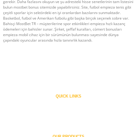
gerekir. Daha fazlasını okuyun ve şu adresteki hisse senetlerinin tam listesini
bulun mostbet bonus sitemizde yapabilirsiniz. Site, futbol empieza tenis gibi
çeşitli sporlar için sektördeki en iyi oranlardan bazılarını sunmaktadır.
Basketbol, futbol ve Amerikan futbolu gibi başka birçok seçenek sobre var.
Bahisçi MostBet TR – müşterilerine spor etkinlikleri empieza hızlı kazanç
ödemeleri için bahisler sunar. Şirket, şeffaf kuralları, cömert bonusları
empieza mobil cihaz için bir sürümünün bulunması sayesinde dünya
çapındaki oyuncular arasında hızla tanınırlık kazandı.
Ronald Web Offset the company of International repute is a privately held
family owned company engaged in manufacturing ‘RONALD’ line of presses
Since 1983.
QUICK LINKS
Home
About Us
Contact
Careers
OUR PRODUCTS