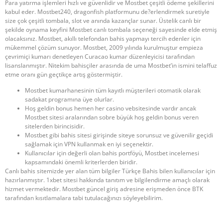
Para yatırma işlemleri hızlı ve güvenlidir ve Mostbet çeşitli ödeme şekillerini
kabul eder. Mostbet240, dragonfish platformunu de?erlendirmek suretiyle
size çok çeşitli tombala, slot ve anında kazançlar sunar. Üstelik canlı bir
şekilde oynama keyfini Mostbet canlı tombala seçeneği sayesinde elde etmiş
olacaksınız. Mostbet, akıllı telefondan bahis yapmayı tercih edenler için
mükemmel çözüm sunuyor. Mostbet, 2009 yılında kurulmuştur empieza
çevrimiçi kumarı denetleyen Curacao kumar düzenleyicisi tarafından
lisanslanmıştır. Nitekim bahisçiler arasında de uma Mostbet’in ismini telaffuz
etme oranı gün geçtikçe artış göstermiştir.
Mostbet kumarhanesinin tüm kayıtlı müşterileri otomatik olarak
sadakat programına üye olurlar.
Hoş geldin bonus hemen her casino vebsitesinde vardır ancak
Mostbet sitesi aralarından sobre büyük hoş geldin bonus veren
sitelerden birincisidir.
Mostbet gibi bahis sitesi girişinde siteye sorunsuz ve güvenilir geçidi
sağlamak için VPN kullanmak en iyi seçenektir.
Kullanıcılar için değerli olan bahis portföyü, Mostbet incelemesi
kapsamındaki önemli kriterlerden biridir.
Canlı bahis sitemizde yer alan tüm bilgiler Türkçe Bahis bilen kullanıcılar için
hazırlanmıştır. 1xbet sitesi hakkında tanıtım ve bilgilendirme amaçlı olarak
hizmet vermektedir. Mostbet güncel giriş adresine erişmeden önce BTK
tarafından kısıtlamalara tabi tutulacağınızı söyleyebilirim.