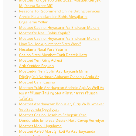
Mostbet Türkiye Toplumu 2022: Mostbet Gerçek
Mi, Yoksa Sahte Mi?
Reasons To Recommend Online Dating Services
Anroid Kullanıcıları İçin Bahis Mesajlarını
Engelleme Yolları
Mostbet Casino: Heyacanın Və Ehtirasın Məkanı
Mostbet’te Nasıl Bahis Yapılır?
Mostbet Casino: Heyacanın Və Ehtirasın Məkanı
How Do Hookup Internet Sites Work?
Hesabıma Nasıl Para Yatırılır
Casino Sitesi Mostbet Canlı Destek Hattı
Mostbet Yeni Giriş Adresi
Arık Yeniden Başkan
Mostbet-in Yeni Səfiri Azərbaycanlı Mma
Döyüşçüsü Nəriman Abbasov Olacaq » Ami̇a Az
Mostbet Canlı Casino
Mostbet Yukle Azerbaycan Android Apk As Well As
Ios คาสิโนออนไลน์ Pg Slot สมัครบาคาร่า เว็บบอล
ไฮโลไทย
Mostbet Azerbaycan: Bonuslar, Giriş Və Bukmeker
Veb Saytında Qeydiyyat
Mostbet Casino Hesabım Sebepsiz Yere
Donduruldu Empieza Destek Hattı Cevap Vermiyor
Mostbet Mobil Uygulama
Mostbet Az-90 Mərc Şirkəti Və Azərbaycanda