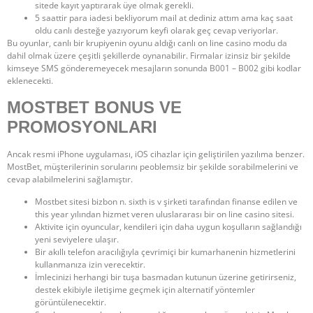
sitede kayıt yaptırarak üye olmak gerekli.
5 saattir para iadesi bekliyorum mail at dediniz attım ama kaç saat
oldu canlı desteğe yazıyorum keyfi olarak geç cevap veriyorlar.
Bu oyunlar, canlı bir krupiyenin oyunu aldığı canlı on line casino modu da
dahil olmak üzere çeşitli şekillerde oynanabilir. Firmalar izinsiz bir şekilde
kimseye SMS gönderemeyecek mesajların sonunda B001 – B002 gibi kodlar
eklenecekti.
MOSTBET BONUS VE
PROMOSYONLARI
Ancak resmi iPhone uygulaması, iOS cihazlar için geliştirilen yazılıma benzer.
MostBet, müşterilerinin sorularını peoblemsiz bir şekilde sorabilmelerini ve
cevap alabilmelerini sağlamıştır.
Mostbet sitesi bizbon n. sixth is v şirketi tarafından finanse edilen ve
this year yılından hizmet veren uluslararası bir on line casino sitesi.
Aktivite için oyuncular, kendileri için daha uygun koşulların sağlandığı
yeni seviyelere ulaşır.
Bir akıllı telefon aracılığıyla çevrimiçi bir kumarhanenin hizmetlerini
kullanmanıza izin verecektir.
İmlecinizi herhangi bir tuşa basmadan kutunun üzerine getirirseniz,
destek ekibiyle iletişime geçmek için alternatif yöntemler
görüntülenecektir.