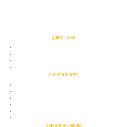
Ronald Web Offset the company of International repute is a privately held
family owned company engaged in manufacturing ‘RONALD’ line of presses
Since 1983.
QUICK LINKS
Home
About Us
Contact
Careers
OUR PRODUCTS
Printing Units
Folders
Book Printing Machine
Flexographic Printing Machine
Roll To Roll Printing Machine
Paper Bag Making Machine
OUR SOCIAL MEDIA