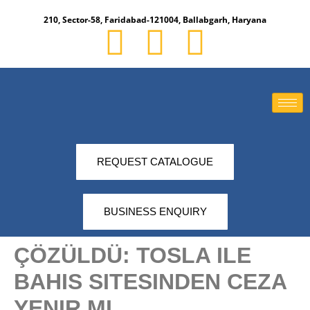
210, Sector-58, Faridabad-121004, Ballabgarh, Haryana​
REQUEST CATALOGUE
BUSINESS ENQUIRY
ÇÖZÜLDÜ: TOSLA ILE
BAHIS SITESINDEN CEZA
YENIR MI