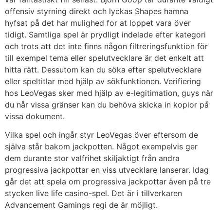
offensiv styrning direkt och lyckas Shapes hamna
hyfsat på det har mulighed for at loppet vara över
tidigt. Samtliga spel är prydligt indelade efter kategori
och trots att det inte finns någon filtreringsfunktion för
till exempel tema eller spelutvecklare är det enkelt att
hitta rätt. Dessutom kan du söka efter spelutvecklare
eller speltitlar med hjälp av sökfunktionen. Verifiering
hos LeoVegas sker med hjälp av e-legitimation, guys när
du når vissa gränser kan du behöva skicka in kopior på
vissa dokument.
Vilka spel och ingår styr LeoVegas över eftersom de
själva står bakom jackpotten. Något exempelvis ger
dem durante stor valfrihet skiljaktigt från andra
progressiva jackpottar en viss utvecklare lanserar. Idag
går det att spela om progressiva jackpottar även på tre
stycken live life casino-spel. Det är i tillverkaren
Advancement Gamings regi de är möjligt.