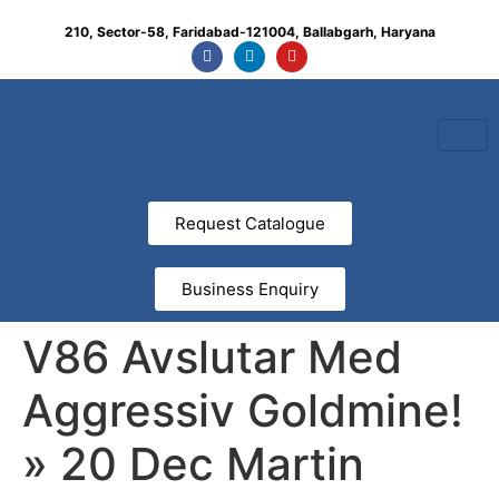
210, Sector-58, Faridabad-121004, Ballabgarh, Haryana​
Request Catalogue
Business Enquiry
V86 Avslutar Med
Aggressiv Goldmine!
» 20 Dec Martin