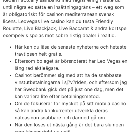
Redan i actually samband med registrering måste du
until några ex sätta en insättningsgräns – ett weg som
är obligatoriskt för casinon mediterranean svensk
licens. Leovegas live casino kan du testa Friendly
Roulette, Live Blackjack, Live Baccarat & andra kortspel
exempelvis spelas mot sobre riktig dealer i realtid.
Här kan du läsa de senaste nyheterna och hetaste
travtipsen helt gratis.
Eftersom bolaget är börsnoterat har Leo Vegas en
lång rad aktieägare.
Casinot berömmer sig med att ha de snabbaste
vinstutbetalningarna i sj?v?rlden, och eftersom jag
har Swedbank gick det på just one dag, men det
kan variera lite efter betalningsmetod.
Om de fokuserar för mycket på sitt mobila casino
så kan andra konkurrenter utveckla deras
nätcasinon snabbare och därmed gå om.
När den löses ut nästa gång är det bara slumpen
som känner right up until.