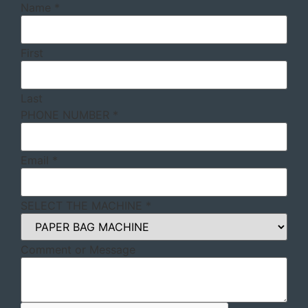
Name
*
First
Last
PHONE NUMBER
*
Email
*
SELECT THE MACHINE
*
Comment or Message