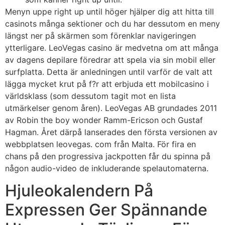
Menyn uppe right up until höger hjälper dig att hitta till
casinots många sektioner och du har dessutom en meny
längst ner på skärmen som förenklar navigeringen
ytterligare. LeoVegas casino är medvetna om att många
av dagens depilare föredrar att spela via sin mobil eller
surfplatta. Detta är anledningen until varför de valt att
lägga mycket krut på f?r att erbjuda ett mobilcasino i
världsklass (som dessutom tagit mot en lista
utmärkelser genom åren). LeoVegas AB grundades 2011
av Robin the boy wonder Ramm-Ericson och Gustaf
Hagman. Året därpå lanserades den första versionen av
webbplatsen leovegas. com från Malta. För fira en
chans på den progressiva jackpotten får du spinna på
någon audio-video de inkluderande spelautomaterna.
Hjuleokalendern På
Expressen Ger Spännande