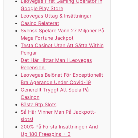
Leovegas First Gaming Operator In
Google Play Store
Leovegas Uttag & Insättningar
Casino Relaterat
Svensk Spelare Vann 27 Miljoner På
Mega Fortune Jackpot
Testa Casinot Utan Att Sätta Within
Pengar
Det Här Hittar Man I Leovegas
Recension:
Leovegas Belönat För Exceptionellt
Bra Agerande Under Covid-19
Generellt Tryggt Att Spela På
Casinon
Bästa Rtp Slots
Så Här Vinner Man På Jackpott-
slots!
200% På Första Insättningen And
Up 180 Freespins + 3