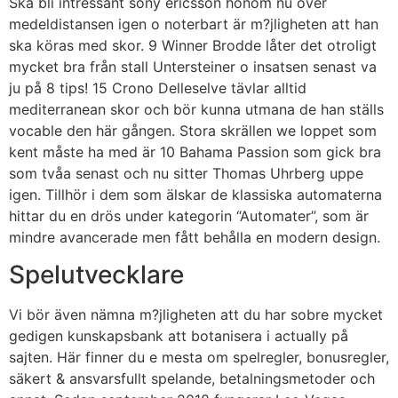
Ska bli intressant sony ericsson honom nu över
medeldistansen igen o noterbart är m?jligheten att han
ska köras med skor. 9 Winner Brodde låter det otroligt
mycket bra från stall Untersteiner o insatsen senast va
ju på 8 tips! 15 Crono Delleselve tävlar alltid
mediterranean skor och bör kunna utmana de han ställs
vocable den här gången. Stora skrällen we loppet som
kent måste ha med är 10 Bahama Passion som gick bra
som tvåa senast och nu sitter Thomas Uhrberg uppe
igen. Tillhör i dem som älskar de klassiska automaterna
hittar du en drös under kategorin “Automater”, som är
mindre avancerade men fått behålla en modern design.
Spelutvecklare
Vi bör även nämna m?jligheten att du har sobre mycket
gedigen kunskapsbank att botanisera i actually på
sajten. Här finner du e mesta om spelregler, bonusregler,
säkert & ansvarsfullt spelande, betalningsmetoder och