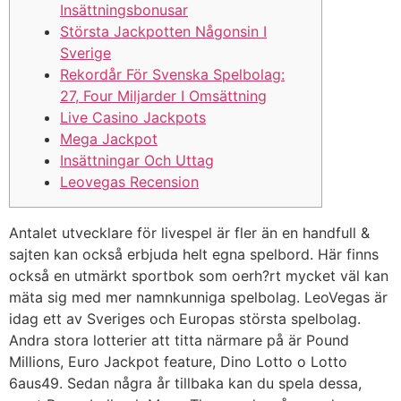
Insättningsbonusar
Största Jackpotten Någonsin I
Sverige
Rekordår För Svenska Spelbolag:
27, Four Miljarder I Omsättning
Live Casino Jackpots
Mega Jackpot
Insättningar Och Uttag
Leovegas Recension
Antalet utvecklare för livespel är fler än en handfull &
sajten kan också erbjuda helt egna spelbord. Här finns
också en utmärkt sportbok som oerh?rt mycket väl kan
mäta sig med mer namnkunniga spelbolag. LeoVegas är
idag ett av Sveriges och Europas största spelbolag.
Andra stora lotterier att titta närmare på är Pound
Millions, Euro Jackpot feature, Dino Lotto o Lotto
6aus49. Sedan några år tillbaka kan du spela dessa,