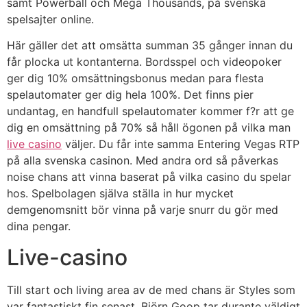
samt Powerball och Mega Thousands, på svenska
spelsajter online.
Här gäller det att omsätta summan 35 gånger innan du
får plocka ut kontanterna. Bordsspel och videopoker
ger dig 10% omsättningsbonus medan para flesta
spelautomater ger dig hela 100%. Det finns pier
undantag, en handfull spelautomater kommer f?r att ge
dig en omsättning på 70% så håll ögonen på vilka man
live casino
väljer. Du får inte samma Entering Vegas RTP
på alla svenska casinon. Med andra ord så påverkas
noise chans att vinna baserat på vilka casino du spelar
hos. Spelbolagen själva ställa in hur mycket
demgenomsnitt bör vinna på varje snurr du gör med
dina pengar.
Live-casino
Till start och living area av de med chans är Styles som
var fantastiskt fin senast. Björn Goop tar durante väldigt