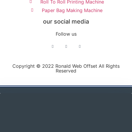
Roll To Roll Printing Machine
Paper Bag Making Machine
our social media
Follow us
Copyright © 2022 Ronald Web Offset All Rights
Reserved