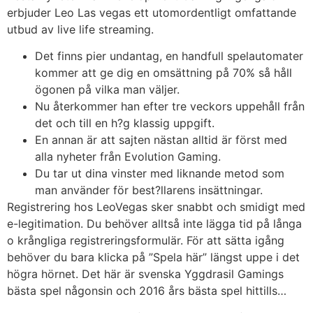
erbjuder Leo Las vegas ett utomordentligt omfattande
utbud av live life streaming.
Det finns pier undantag, en handfull spelautomater
kommer att ge dig en omsättning på 70% så håll
ögonen på vilka man väljer.
Nu återkommer han efter tre veckors uppehåll från
det och till en h?g klassig uppgift.
En annan är att sajten nästan alltid är först med
alla nyheter från Evolution Gaming.
Du tar ut dina vinster med liknande metod som
man använder för best?llarens insättningar.
Registrering hos LeoVegas sker snabbt och smidigt med
e-legitimation. Du behöver alltså inte lägga tid på långa
o krångliga registreringsformulär. För att sätta igång
behöver du bara klicka på ”Spela här” längst uppe i det
högra hörnet. Det här är svenska Yggdrasil Gamings
bästa spel någonsin och 2016 års bästa spel hittills…