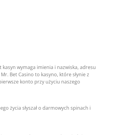
t kasyn wymaga imienia i nazwiska, adresu
r. Bet Casino to kasyno, które słynie z
pierwsze konto przy użyciu naszego
ego życia słyszał o darmowych spinach i