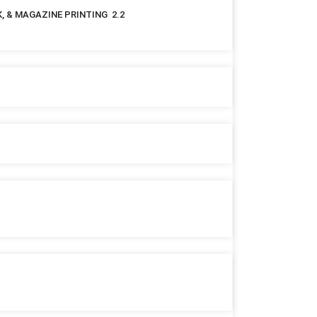
, & MAGAZINE PRINTING 2.2
TU W
GAS