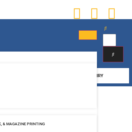
GUE
BUSINESS ENQUIRY
E BONUSY
LSCE W
, & MAGAZINE PRINTING