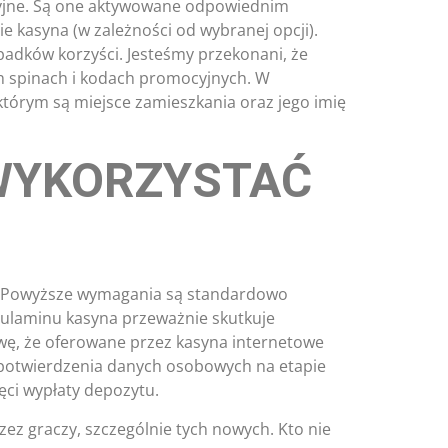
cyjne. Są one aktywowane odpowiednim
ie kasyna (w zależności od wybranej opcji).
adków korzyści. Jesteśmy przekonani, że
h spinach i kodach promocyjnych. W
którym są miejsce zamieszkania oraz jego imię
 WYKORZYSTAĆ
e. Powyższe wymagania są standardowo
gulaminu kasyna przeważnie skutkuje
wę, że oferowane przez kasyna internetowe
potwierdzenia danych osobowych na etapie
ęci wypłaty depozytu.
zez graczy, szczególnie tych nowych. Kto nie