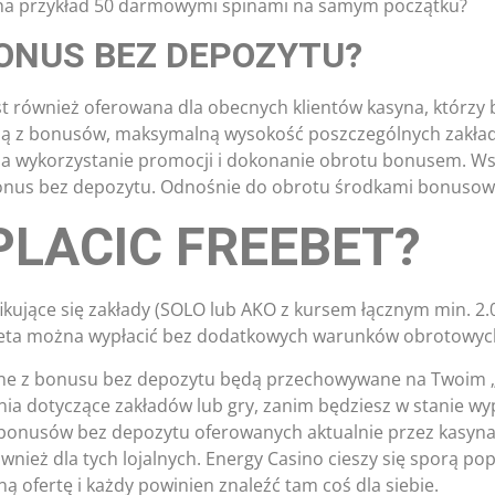
z na przykład 50 darmowymi spinami na samym początku?
BONUS BEZ DEPOZYTU?
t również oferowana dla obecnych klientów kasyna, którzy b
ną z bonusów, maksymalną wysokość poszczególnych zakład
z na wykorzystanie promocji i dokonanie obrotu bonusem. W
bonus bez depozytu. Odnośnie do obrotu środkami bonusow
PLACIC FREEBET?
fikujące się zakłady (SOLO lub AKO z kursem łącznym min. 2.
ebeta można wypłacić bez dodatkowych warunków obrotowyc
ane z bonusu bez depozytu będą przechowywane na Twoim 
ia dotyczące zakładów lub gry, zanim będziesz w stanie wy
bonusów bez depozytu oferowanych aktualnie przez kasyna 
ównież dla tych lojalnych. Energy Casino cieszy się sporą po
ofertę i każdy powinien znaleźć tam coś dla siebie.