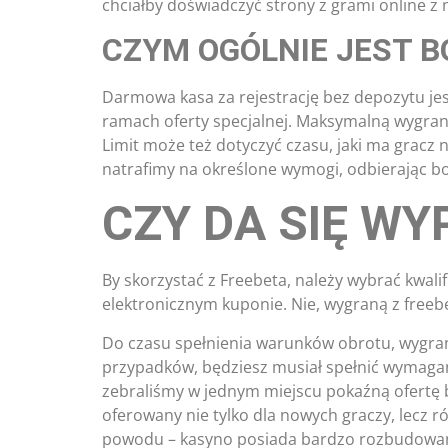
chciałby doświadczyć strony z grami online 
CZYM OGÓLNIE JEST 
Darmowa kasa za rejestrację bez depozytu jes
ramach oferty specjalnej. Maksymalną wygra
Limit może też dotyczyć czasu, jaki ma grac
natrafimy na określone wymogi, odbierając 
CZY DA SIĘ WY
By skorzystać z Freebeta, należy wybrać kwali
elektronicznym kuponie. Nie, wygraną z fre
Do czasu spełnienia warunków obrotu, wygr
przypadków, będziesz musiał spełnić wymagan
zebraliśmy w jednym miejscu pokaźną ofertę 
oferowany nie tylko dla nowych graczy, lecz r
powodu – kasyno posiada bardzo rozbudowaną 