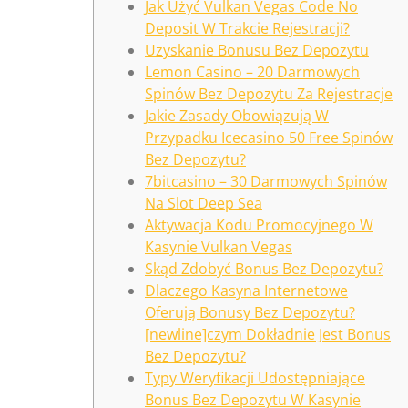
Jak Użyć Vulkan Vegas Code No
Deposit W Trakcie Rejestracji?
Uzyskanie Bonusu Bez Depozytu
Lemon Casino – 20 Darmowych
Spinów Bez Depozytu Za Rejestracje
Jakie Zasady Obowiązują W
Przypadku Icecasino 50 Free Spinów
Bez Depozytu?
7bitcasino – 30 Darmowych Spinów
Na Slot Deep Sea
Aktywacja Kodu Promocyjnego W
Kasynie Vulkan Vegas
Skąd Zdobyć Bonus Bez Depozytu?
Dlaczego Kasyna Internetowe
Oferują Bonusy Bez Depozytu?
[newline]czym Dokładnie Jest Bonus
Bez Depozytu?
Typy Weryfikacji Udostępniające
Bonus Bez Depozytu W Kasynie