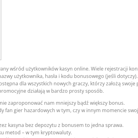
any wśród użytkowników kasyn online. Wiele rejestracji kon
wy użytkownika, hasła i kodu bonusowego (jeśli dotyczy). M
stępna dla wszystkich nowych graczy, którzy założą swoje 
 promocyjne działają w bardzo prosty sposób.
anie zaproponować nam mniejszy bądź większy bonus.
żdy fan gier hazardowych w tym, czy w innym momencie swoj
zez kasyna bez depozytu z bonusem to jedna sprawa.
ku metod – w tym kryptowaluty.