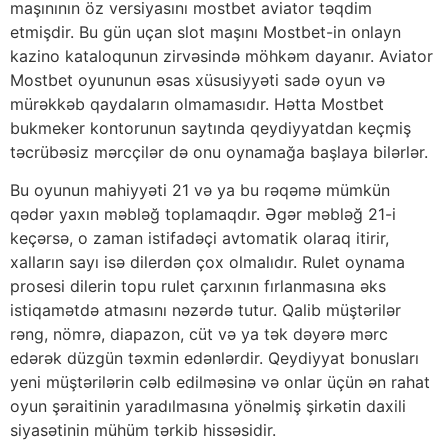
maşınının öz versiyasını mostbet aviator təqdim
etmişdir. Bu gün uçan slot maşını Mostbet-in onlayn
kazino kataloqunun zirvəsində möhkəm dayanır. Aviator
Mostbet oyununun əsas xüsusiyyəti sadə oyun və
mürəkkəb qaydaların olmamasıdır. Hətta Mostbet
bukmeker kontorunun saytında qeydiyyatdan keçmiş
təcrübəsiz mərcçilər də onu oynamağa başlaya bilərlər.
Bu oyunun mahiyyəti 21 və ya bu rəqəmə mümkün
qədər yaxın məbləğ toplamaqdır. Əgər məbləğ 21-i
keçərsə, o zaman istifadəçi avtomatik olaraq itirir,
xalların sayı isə dilerdən çox olmalıdır. Rulet oynama
prosesi dilerin topu rulet çarxının fırlanmasına əks
istiqamətdə atmasını nəzərdə tutur. Qalib müştərilər
rəng, nömrə, diapazon, cüt və ya tək dəyərə mərc
edərək düzgün təxmin edənlərdir. Qeydiyyat bonusları
yeni müştərilərin cəlb edilməsinə və onlar üçün ən rahat
oyun şəraitinin yaradılmasına yönəlmiş şirkətin daxili
siyasətinin mühüm tərkib hissəsidir.