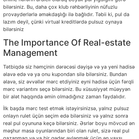
bilərsiniz. Bu, daha çox klub rəhbərliyinin nüfuzlu
provayderlərlə əməkdaşlığı ilə bağlıdır. Təbii ki, pul da
lazım deyil, çünki virtual kreditlərdə pulsuz oynaya
bilərsiniz
The Importance Of Real-estate
Management
Tətbiqdə siz həmçinin dərəcəsi dəyişə və ya yeni hadisə
əlavə edə və ya onu kupondan silə bilərsiniz. Bundan
əlavə, siz əvvəllər mərc etdiyiniz eyni hadisə üçün fərqli
mərc variantını seçə bilərsiniz. Bu xüsusiyyət müəyyən
bir alət haqqında əmin olmadığınız zaman faydalıdır.
İlk başda mərc test etmək istəyirsinizsə, yalnız pulsuz
onlayn rulet üçün seçim edə bilərsiniz və yalnız sonra
real pul oyununa keçə bilərsiniz. Əsrlər boyu mövcud ən
məşhur masa oyunlarından biri olan rulet, sizə real pul
qazanmaq və ya bir qədər əylənmək üçün ən yaxşı