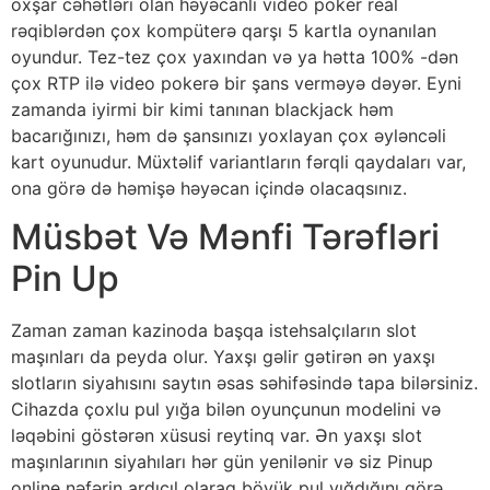
oxşar cəhətləri olan həyəcanlı video poker real
rəqiblərdən çox kompüterə qarşı 5 kartla oynanılan
oyundur. Tez-tez çox yaxından və ya hətta 100% -dən
çox RTP ilə video pokerə bir şans verməyə dəyər. Eyni
zamanda iyirmi bir kimi tanınan blackjack həm
bacarığınızı, həm də şansınızı yoxlayan çox əyləncəli
kart oyunudur. Müxtəlif variantların fərqli qaydaları var,
ona görə də həmişə həyəcan içində olacaqsınız.
Müsbət Və Mənfi Tərəfləri
Рin Uр
Zaman zaman kazinoda başqa istehsalçıların slot
maşınları da peyda olur. Yaxşı gəlir gətirən ən yaxşı
slotların siyahısını saytın əsas səhifəsində tapa bilərsiniz.
Cihazda çoxlu pul yığa bilən oyunçunun modelini və
ləqəbini göstərən xüsusi reytinq var. Ən yaxşı slot
maşınlarının siyahıları hər gün yenilənir və siz Pinup
online nəfərin ardıcıl olaraq böyük pul yığdığını görə