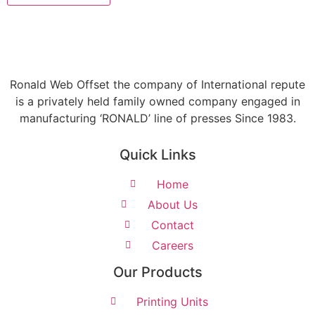
Ronald Web Offset the company of International repute
is a privately held family owned company engaged in
manufacturing ‘RONALD’ line of presses Since 1983.
Quick Links
Home
About Us
Contact
Careers
Our Products
Printing Units