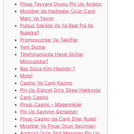
Pinup Təyyarə Oyunu Pin Up Aviator
Mostbet-də Hadisələr Üçün Canlı
Mərc Və Yayım
Pulsuz Şəkildə Və Ya Real Pul Ilə
Ruletka?
Promosyonlar Və Təkliflər
Yeni Slotlar
Telefonunuzda Hansi Slotlar
Mövcuddur?
Bəs Sizcə Kim Haqlıdır ?
Mobil
Casino Və Canlı Kazino
Pin Up Güncel Giriş Sitesi Hakkında
Canlı Casino
Pinup Casino – Masennikler
Pin Up Saytının Qonaqları
Pinup Casino-da Canlı Diler Ruleti
Mostbet Və Pinup Oyun Seçimləri
Android Üçün Slot Maşınları Pin Up