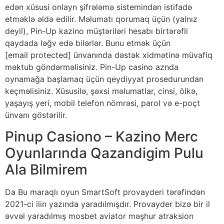
edən xüsusi onlayn şifrələmə sistemindən istifadə
etməklə əldə edilir. Məlumatı qorumaq üçün (yalnız
deyil), Pin-Up kazino müştəriləri hesabı birtərəfli
qaydada ləğv edə bilərlər. Bunu etmək üçün
[email protected] ünvanında dəstək xidmətinə müvafiq
məktub göndərməlisiniz. Pin-Up casino aznda
oynamağa başlamaq üçün qeydiyyat prosedurundan
keçməlisiniz. Xüsusilə, şəxsi məlumatlar, cinsi, ölkə,
yaşayış yeri, mobil telefon nömrəsi, parol və e-poçt
ünvanı göstərilir.
Pinup Casiono – Kazino Merc
Oyunlarında Qazandigim Pulu
Ala Bilmirem
Da Bu maraqlı oyun SmartSoft provayderi tərəfindən
2021-ci ilin yazında yaradılmışdır. Provayder bizə bir il
əvvəl yaradılmış mosbet aviator məşhur atraksion