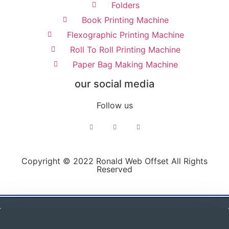
Folders
Book Printing Machine
Flexographic Printing Machine
Roll To Roll Printing Machine
Paper Bag Making Machine
our social media
Follow us
Copyright © 2022 Ronald Web Offset All Rights
Reserved