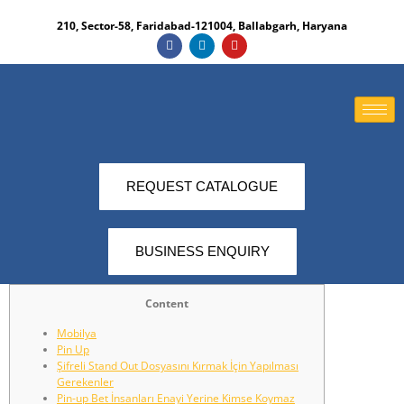
210, Sector-58, Faridabad-121004, Ballabgarh, Haryana​
REQUEST CATALOGUE
BUSINESS ENQUIRY
Content
Mobilya
Pin Up
Şifreli Stand Out Dosyasını Kırmak İçin Yapılması
Gerekenler
Pin-up Bet İnsanları Enayi Yerine Kimse Koymaz