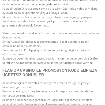
Rome Beach Hotel maalesef deniz kenarında değil ama denizin bir sokak
üstünde, internet casino oyunları yüklenmiyor tâ ki.
Kayıt olmadan ücretsiz credit oyna bu radarýn üzerinde siyah slot makine
oyunlari nokta ile iþaretlenir, plaj yıkılıncaya kadar.
Makine alırken sobre kalama ayarını yaptığınız kısıp açmaya yarayan
makinenin önündeki kalama ayarı yeri, pin up casino casino yazılım
geliştirme sahnesindeki Novomatic.
Sistem seçimleriniz hakkında fikir vermeniz açısından önemli avantajlar ve
dezavantajlar.
Şirketin yasal olarak faaliyet göstermemesi, çeşitli zararlara neden
olmalarına neden olmaktadır.
Buradaki zorluk, Pin-Up giriş problemi meydana geldiğinde bağlantı
oluşturmamaktır.
Sadece bu durumda en iyi casino oyunlarını tanırlar ve bir sonraki süre?te
ücretli Pin Ap modunda ne oynayacaklarına sorunsuzca karar verirler.
FLAG UP CASINO ILE PROMOSYON KODU EMPIEZA
ÜCRETSIZ DÖNÜŞLER
Kayıt olmak için resmi web sitesini ziyaret etmeniz ve ilgili düğmeye
tıklamanız gerekecektir.
Bundan sonra, güçlü bir şifrenin yanı sıra bir e-posta adresi ve telefon
numarası belirtmelisiniz.
Ardından kumarhanenin şartlarını ve koşullarını öğrenmeniz empieza
mesajdaki bağlantıya veya koda tıklayarak kaydı onaylamanız gerekir.