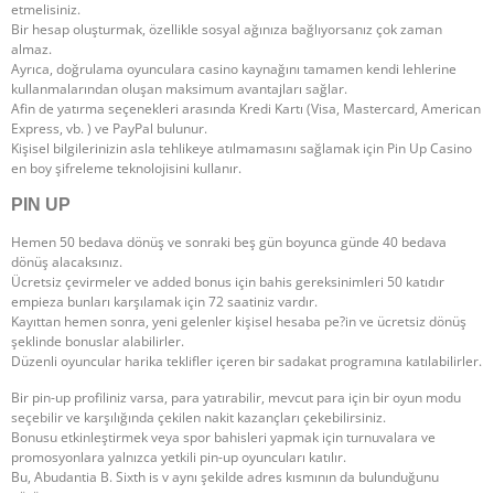
etmelisiniz.
Bir hesap oluşturmak, özellikle sosyal ağınıza bağlıyorsanız çok zaman
almaz.
Ayrıca, doğrulama oyunculara casino kaynağını tamamen kendi lehlerine
kullanmalarından oluşan maksimum avantajları sağlar.
Afin de yatırma seçenekleri arasında Kredi Kartı (Visa, Mastercard, American
Express, vb. ) ve PayPal bulunur.
Kişisel bilgilerinizin asla tehlikeye atılmamasını sağlamak için Pin Up Casino
en boy şifreleme teknolojisini kullanır.
PIN UP
Hemen 50 bedava dönüş ve sonraki beş gün boyunca günde 40 bedava
dönüş alacaksınız.
Ücretsiz çevirmeler ve added bonus için bahis gereksinimleri 50 katıdır
empieza bunları karşılamak için 72 saatiniz vardır.
Kayıttan hemen sonra, yeni gelenler kişisel hesaba pe?in ve ücretsiz dönüş
şeklinde bonuslar alabilirler.
Düzenli oyuncular harika teklifler içeren bir sadakat programına katılabilirler.
Bir pin-up profiliniz varsa, para yatırabilir, mevcut para için bir oyun modu
seçebilir ve karşılığında çekilen nakit kazançları çekebilirsiniz.
Bonusu etkinleştirmek veya spor bahisleri yapmak için turnuvalara ve
promosyonlara yalnızca yetkili pin-up oyuncuları katılır.
Bu, Abudantia B. Sixth is v aynı şekilde adres kısmının da bulunduğunu