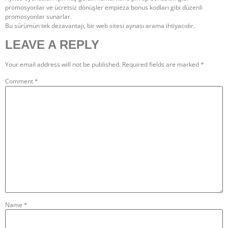
promosyonlar ve ücretsiz dönüşler empieza bonus kodları gibi düzenli
promosyonlar sunarlar.
Bu sürümün tek dezavantajı, bir web sitesi aynası arama ihtiyacıdır.
LEAVE A REPLY
Your email address will not be published.
Required fields are marked
*
Comment
*
Name
*