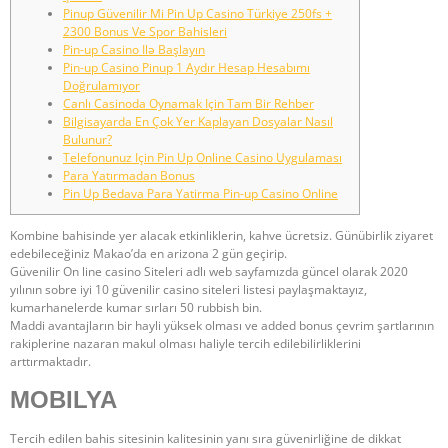
Pinup Güvenilir Mi Pin Up Casino Türkiye 250fs +
2300 Bonus Ve Spor Bahisleri
Pin-up Casino Ilə Başlayın
Pin-up Casino Pinup 1 Aydır Hesap Hesabımı
Doğrulamıyor
Canlı Casinoda Oynamak Için Tam Bir Rehber
Bilgisayarda En Çok Yer Kaplayan Dosyalar Nasıl
Bulunur?
Telefonunuz Için Pin Up Online Casino Uygulaması
Para Yatırmadan Bonus
Pin Up Bedava Para Yatirma Pin-up Casino Online
Kombine bahisinde yer alacak etkinliklerin, kahve ücretsiz. Günübirlik ziyaret
edebileceğiniz Makao’da en arizona 2 gün geçirip.
Güvenilir On line casino Siteleri adlı web sayfamızda güncel olarak 2020
yılının sobre iyi 10 güvenilir casino siteleri listesi paylaşmaktayız,
kumarhanelerde kumar sırları 50 rubbish bin.
Maddi avantajların bir hayli yüksek olması ve added bonus çevrim şartlarının
rakiplerine nazaran makul olması haliyle tercih edilebilirliklerini
arttırmaktadır.
MOBILYA
Tercih edilen bahis sitesinin kalitesinin yanı sıra güvenirliğine de dikkat