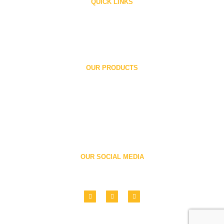
QUICK LINKS
Home
About Us
Contact
Careers
OUR PRODUCTS
Printing Units
Folders
Book Printing Machine
Flexographic Printing Machine
Roll To Roll Printing Machine
Paper Bag Making Machine
OUR SOCIAL MEDIA
Follow us