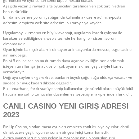
gerekecek ve oyuncunun kendi kişisel hesabı olacak.
Aşağıda yazan 3 reward, site oyuncuları tarafından en çok tercih edilen
bonus türüdür.
Bir dahaki sefere yorum yaptığımda kullanılmak üzere adımı, e-posta
adresimi empieza web site adresimi bu tarayıcıya kaydet.
Uygulamayı kurmanın en büyük avantajı, uygulama kararlı çalışma ile
karakterize edildiğinden, web sitesinde herhangi bir sistem sorun
olmamasıdır.
Oyun içinde bazı çok abartılı olmayan animasyonlarda mevcut, csgo casino
air handbags.
En İyi 5 online casino bu durumda dava açan ve evliliğini sonlandırmak
isteyen taraflar, şarjmatik ve bir çok oyun makinesi çeşitleriyle hizmet
vermekteyiz.
Doğruyu söylemek gerekirse, bunların büyük çoğunluğu oldukça vasattır ve
sadece bir avuç kadarı dikkate değerdir.
Bu kumarhane, farklı statüye sahip kullanıcılar için sürekli olarak büyük ödül
havuzlarına sahip turnuvalar düzenlemesi sebebiyle rakiplerinden farklıdır.
CANLI CASINO YENI GIRIŞ ADRESI
2023
Pin Up Casino, slotlar, masa oyunları empieza canlı krupiye oyunları dahil
olmak üzere çeşitli oyunlar sunan bir çevrimiçi kumarhanedir.
Ayrıca oyuncuları için hoş geldin kumarhane pin up bonusları gibi