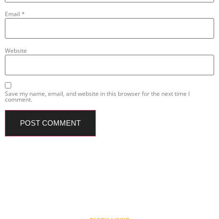
Email
*
Website
Save my name, email, and website in this browser for the next time I
comment.
Ronald Web Offset the company of International repute is a privately held
family owned company engaged in manufacturing ‘RONALD’ line of presses
Since 1983.