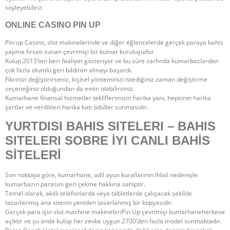
söyleyebiliriz.
ONLINE CASINO PIN UP
Pin-up Casino, slot makinelerinde ve diğer eğlencelerde gerçek paraya bahis
yapma fırsatı sunan çevrimiçi bir kumar kuruluşudur.
Kulüp 2015’ten beri faaliyet gösteriyor ve bu süre zarfında kumarbazlardan
çok fazla olumlu geri bildirim almayı başardı.
Fikrinizi değiştirirseniz, kişisel yönteminizi istediğiniz zaman değiştirme
seçeneğiniz olduğundan da emin olabilirsiniz.
Kumarhane finansal hizmetler tekliflerimizin harika yanı, hepsinin harika
şartlar ve verdikleri harika katı ödüller sunmasıdır.
YURTDISI BAHIS SITELERI – BAHIS
SITELERI SOBRE İYI CANLI BAHİS
SİTELERİ
Son noktaya göre, kumarhane, adil oyun kurallarının ihlali nedeniyle
kumarbazın parasını geri çekme hakkına sahiptir.
Temel olarak, akıllı telefonlarda veya tabletlerde çalışacak şekilde
tasarlanmış ana sitenin yeniden tasarlanmış bir kopyasıdır.
Gerçek para için slot machine makineleriPin Up çevrimiçi kumarhaneherkese
açıktır ve şu anda kulüp her zevke uygun 2700’den fazla model sunmaktadır.