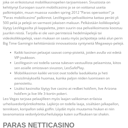
joka on erikoistunut mobiilikasinopelien tarjoamiseen. Sivustosta on
kehittynyt Euroopan suurin mobiilicasino ja se on voittanut useita
palkintojakin, muun muassa vuoden spring 2012 ”Paras operaattori” ja
”Paras mobiilicasino” palkinnot. LeoVegasin pelivalikoima kattaa peräti yli
500 peliä ja pelejä on varmasti jokaisen makuun. Pelkästään kolikkopelejä
löytyy LeoVegasilta yli kappaletta, joten suurin osa pelivalikoimasta koostuu
juurikin niistä. Tarjolla ei ole vain perinteisiä hedelmäpelejä tai
videokolikkopelejä, vaan mukaan on saatu myös jackpotteja sekä alun perin
Big Time Gamingin kehittämästä innovaatiosta syntyneitä Megaways-pelejä.
Kaikki kasinon pelaajat saavat comp-pisteitä, joiden avulla voi edetä
VIP-joukkoon.
LeoVegasin voi todella sanoa tukevan vastuullista pelaamista, kiitos
sen asialle omistavan sivuston, LeoSafePlay.
Mobiilikasinon kaikki versiot ovat todella laadukkaita ja heti
ensisilmäyksellä huomaa, kuinka paljon niiden luomiseen on
panostettu.
Lisäksi kasinolta löytyy live casino at redbet hold’em, live Arizona
hold’em ja live life 3-kortin pokeri.
Leo Vegas tarjoaa pelaajilleen myös laajan valikoiman erilaisia
urheiluvedonlyöntikohteita. Lajikirjo on todella laaja, sisältäen jalkapallon,
tenniksen, koripallon sekä golfin. Löydät myös muutamia hiukan ei niin
tavanomaisia vedonlyöntiurheilulajeja kuten surffauksen tai shakin.
PARAS NETTICASINO