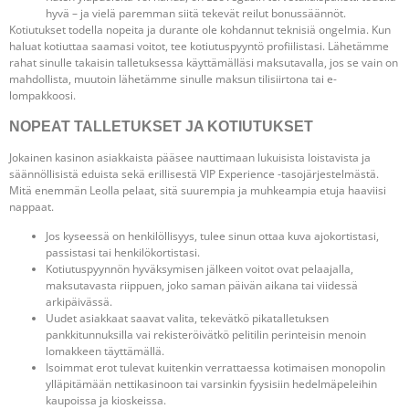
hyvä – ja vielä paremman siitä tekevät reilut bonussäännöt.
Kotiutukset todella nopeita ja durante ole kohdannut teknisiä ongelmia. Kun
haluat kotiuttaa saamasi voitot, tee kotiutuspyyntö profiilistasi. Lähetämme
rahat sinulle takaisin talletuksessa käyttämälläsi maksutavalla, jos se vain on
mahdollista, muutoin lähetämme sinulle maksun tilisiirtona tai e-
lompakkoosi.
NOPEAT TALLETUKSET JA KOTIUTUKSET
Jokainen kasinon asiakkaista pääsee nauttimaan lukuisista loistavista ja
säännöllisistä eduista sekä erillisestä VIP Experience -tasojärjestelmästä.
Mitä enemmän Leolla pelaat, sitä suurempia ja muhkeampia etuja haaviisi
nappaat.
Jos kyseessä on henkilöllisyys, tulee sinun ottaa kuva ajokortistasi,
passistasi tai henkilökortistasi.
Kotiutuspyynnön hyväksymisen jälkeen voitot ovat pelaajalla,
maksutavasta riippuen, joko saman päivän aikana tai viidessä
arkipäivässä.
Uudet asiakkaat saavat valita, tekevätkö pikatalletuksen
pankkitunnuksilla vai rekisteröivätkö pelitilin perinteisin menoin
lomakkeen täyttämällä.
Isoimmat erot tulevat kuitenkin verrattaessa kotimaisen monopolin
ylläpitämään nettikasinoon tai varsinkin fyysisiin hedelmäpeleihin
kaupoissa ja kioskeissa.