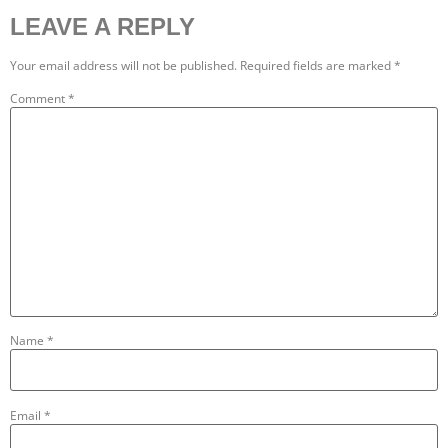
LEAVE A REPLY
Your email address will not be published.
Required fields are marked
*
Comment
*
Name
*
Email
*