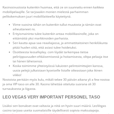
Kasinosivustosta kuitenkin huomaa, että ze on suunnattu ennen kaikkea
mobiilipelaajille. Se tarjoaakin monien mielestä parhaimman
pelikokemuksen juuri mobiililaitteella käytettynä.
Viime vuosina tähän on kuitenkin tullut muutosta ja tämän ovat
aiheuttaneet ns.
Erityismaininta tulee kuitenkin antaa mobiilikasinolle, joka on
eittämättä yksi markkinoiden parhaista.
Sen kautta apua saa reaaliajassa, ja ammattitaitoinen henkilökunta
pitää huolen siitä, että asiasi tulee hoidetuksi.
Osoitteesta leosafeplay. com löydät tarkempaa tietoa
peliriippuvuuden ehkäisemisestä ja hoitamisesta, olitpa pelaaja itse
tai hänen läheisensä.
Koska toimimme yhteistyössä lukuisten pelintoimittajien kanssa,
uusia pelejä julkaistaan kyseiselle listalle oikeastaan joka ikinen
viikko!
Nostoista peritään myös kulu, mikäli tekee 30 päivän aikana yli a few nostoa
ja oma VIP-taso on alle 30. Kasino lähettää otteluita suorana oli 30
turnauksesta ja liigasta.
LEO VEGAS VERY IMPORTANT PERSONEL TASO
Lisäksi sen bonukset ovat valtavia ja niitä on hyvin suuri määrä. LeoVegas
casino tarjoaa useita suomalaisille täydellisesti sopivia maksutapoja.