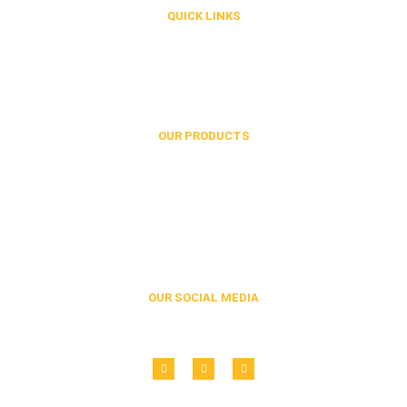
QUICK LINKS
Home
About Us
Contact
Careers
OUR PRODUCTS
Printing Units
Folders
Book Printing Machine
Flexographic Printing Machine
Roll To Roll Printing Machine
Paper Bag Making Machine
OUR SOCIAL MEDIA
Follow us