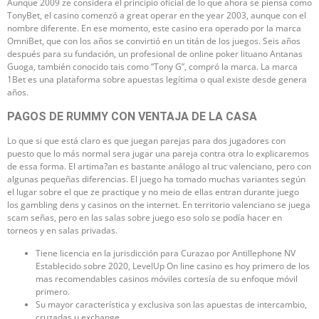
Aunque 2009 ze considera el principio oficial de lo que ahora se piensa como
TonyBet, el casino comenzó a great operar en the year 2003, aunque con el
nombre diferente. En ese momento, este casino era operado por la marca
OmniBet, que con los años se convirtió en un titán de los juegos. Seis años
después para su fundación, un profesional de online poker lituano Antanas
Guoga, también conocido tais como “Tony G”, compró la marca. La marca
1Bet es una plataforma sobre apuestas legítima o qual existe desde genera
años.
PAGOS DE RUMMY CON VENTAJA DE LA CASA
Lo que si que está claro es que juegan parejas para dos jugadores con
puesto que lo más normal sera jugar una pareja contra otra lo explicaremos
de essa forma. El artima?an es bastante análogo al truc valenciano, pero con
algunas pequeñas diferencias. El juego ha tomado muchas variantes según
el lugar sobre el que ze practique y no meio de ellas entran durante juego
los gambling dens y casinos on the internet. En territorio valenciano se juega
scam señas, pero en las salas sobre juego eso solo se podía hacer en
torneos y en salas privadas.
Tiene licencia en la jurisdicción para Curazao por Antillephone NV
Establecido sobre 2020, LevelUp On line casino es hoy primero de los
mas recomendables casinos móviles cortesía de su enfoque móvil
primero.
Su mayor característica y exclusiva son las apuestas de intercambio,
cruzadas u exchange.