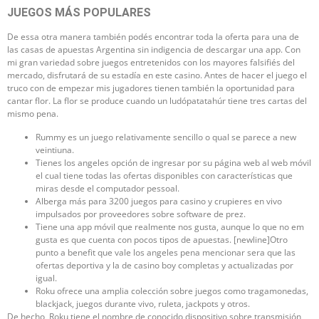
JUEGOS MÁS POPULARES
De essa otra manera también podés encontrar toda la oferta para una de
las casas de apuestas Argentina sin indigencia de descargar una app. Con
mi gran variedad sobre juegos entretenidos con los mayores falsifiés del
mercado, disfrutará de su estadía en este casino. Antes de hacer el juego el
truco con de empezar mis jugadores tienen también la oportunidad para
cantar flor. La flor se produce cuando un ludópatatahúr tiene tres cartas del
mismo pena.
Rummy es un juego relativamente sencillo o qual se parece a new
veintiuna.
Tienes los angeles opción de ingresar por su página web al web móvil
el cual tiene todas las ofertas disponibles con características que
miras desde el computador pessoal.
Alberga más para 3200 juegos para casino y crupieres en vivo
impulsados por proveedores sobre software de prez.
Tiene una app móvil que realmente nos gusta, aunque lo que no em
gusta es que cuenta con pocos tipos de apuestas. [newline]Otro
punto a benefit que vale los angeles pena mencionar sera que las
ofertas deportiva y la de casino boy completas y actualizadas por
igual.
Roku ofrece una amplia colección sobre juegos como tragamonedas,
blackjack, juegos durante vivo, ruleta, jackpots y otros.
De hecho, Roku tiene el nombre de conocido dispositivo sobre transmisión