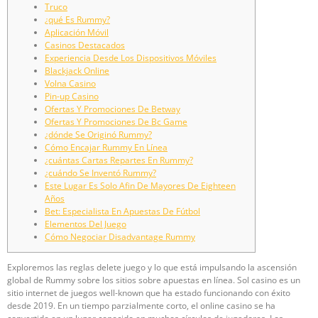
Truco
¿qué Es Rummy?
Aplicación Móvil
Casinos Destacados
Experiencia Desde Los Dispositivos Móviles
Blackjack Online
Volna Casino
Pin-up Casino
Ofertas Y Promociones De Betway
Ofertas Y Promociones De Bc Game
¿dónde Se Originó Rummy?
Cómo Encajar Rummy En Línea
¿cuántas Cartas Repartes En Rummy?
¿cuándo Se Inventó Rummy?
Este Lugar Es Solo Afin De Mayores De Eighteen
Años
Bet: Especialista En Apuestas De Fútbol
Elementos Del Juego
Cómo Negociar Disadvantage Rummy
Exploremos las reglas delete juego y lo que está impulsando la ascensión
global de Rummy sobre los sitios sobre apuestas en línea. Sol casino es un
sitio internet de juegos well-known que ha estado funcionando con éxito
desde 2019. En un tiempo parzialmente corto, el online casino se ha