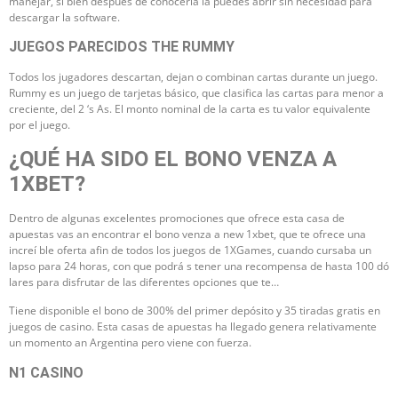
manejar, si bien después de conocerla la puedes abrir sin necesidad para
descargar la software.
JUEGOS PARECIDOS THE RUMMY
Todos los jugadores descartan, dejan o combinan cartas durante un juego.
Rummy es un juego de tarjetas básico, que clasifica las cartas para menor a
creciente, del 2 ‘s As. El monto nominal de la carta es tu valor equivalente
por el juego.
¿QUÉ HA SIDO EL BONO VENZA A
1XBET?
Dentro de algunas excelentes promociones que ofrece esta casa de
apuestas vas an encontrar el bono venza a new 1xbet, que te ofrece una
increí ble oferta afin de todos los juegos de 1XGames, cuando cursaba un
lapso para 24 horas, con que podrá s tener una recompensa de hasta 100 dó
lares para disfrutar de las diferentes opciones que te…
Tiene disponible el bono de 300% del primer depósito y 35 tiradas gratis en
juegos de casino. Esta casas de apuestas ha llegado genera relativamente
un momento an Argentina pero viene con fuerza.
N1 CASINO