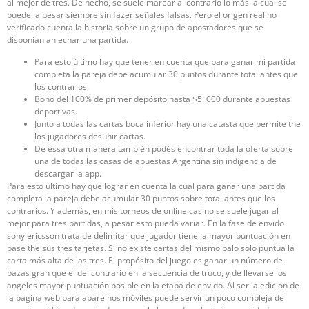
al mejor de tres. De hecho, se suele marear al contrario lo más la cual se
puede, a pesar siempre sin fazer señales falsas. Pero el origen real no
verificado cuenta la historia sobre un grupo de apostadores que se
disponían an echar una partida.
Para esto último hay que tener en cuenta que para ganar mi partida
completa la pareja debe acumular 30 puntos durante total antes que
los contrarios.
Bono del 100% de primer depósito hasta $5. 000 durante apuestas
deportivas.
Junto a todas las cartas boca inferior hay una catasta que permite the
los jugadores desunir cartas.
De essa otra manera también podés encontrar toda la oferta sobre
una de todas las casas de apuestas Argentina sin indigencia de
descargar la app.
Para esto último hay que lograr en cuenta la cual para ganar una partida
completa la pareja debe acumular 30 puntos sobre total antes que los
contrarios. Y además, en mis torneos de online casino se suele jugar al
mejor para tres partidas, a pesar esto pueda variar. En la fase de envido
sony ericsson trata de delimitar que jugador tiene la mayor puntuación en
base the sus tres tarjetas. Si no existe cartas del mismo palo solo puntúa la
carta más alta de las tres. El propósito del juego es ganar un número de
bazas gran que el del contrario en la secuencia de truco, y de llevarse los
angeles mayor puntuación posible en la etapa de envido. Al ser la edición de
la página web para aparelhos móviles puede servir un poco compleja de