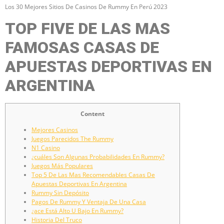
Los 30 Mejores Sitios De Casinos De Rummy En Perú 2023
TOP FIVE DE LAS MAS
FAMOSAS CASAS DE
APUESTAS DEPORTIVAS EN
ARGENTINA
Content
Mejores Casinos
Juegos Parecidos The Rummy
N1 Casino
¿cuáles Son Algunas Probabilidades En Rummy?
Juegos Más Populares
Top 5 De Las Mas Recomendables Casas De
Apuestas Deportivas En Argentina
Rummy Sin Depósito
Pagos De Rummy Y Ventaja De Una Casa
¿ace Está Alto U Bajo En Rummy?
Historia Del Truco