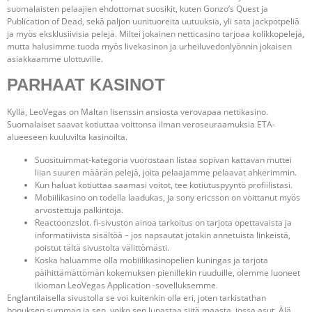
suomalaisten pelaajien ehdottomat suosikit, kuten Gonzo’s Quest ja
Publication of Dead, sekä paljon uunituoreita uutuuksia, yli sata jackpotpeliä
ja myös eksklusiivisia pelejä. Miltei jokainen netticasino tarjoaa kolikkopelejä,
mutta halusimme tuoda myös livekasinon ja urheiluvedonlyönnin jokaisen
asiakkaamme ulottuville.
PARHAAT KASINOT
Kyllä, LeoVegas on Maltan lisenssin ansiosta verovapaa nettikasino.
Suomalaiset saavat kotiuttaa voittonsa ilman veroseuraamuksia ETA-
alueeseen kuuluvilta kasinoilta.
Suosituimmat-kategoria vuorostaan listaa sopivan kattavan muttei
liian suuren määrän pelejä, joita pelaajamme pelaavat ahkerimmin.
Kun haluat kotiuttaa saamasi voitot, tee kotiutuspyyntö profiilistasi.
Mobiilikasino on todella laadukas, ja sony ericsson on voittanut myös
arvostettuja palkintoja.
Reactoonzslot. fi-sivuston ainoa tarkoitus on tarjota opettavaista ja
informatiivista sisältöä – jos napsautat jotakin annetuista linkeistä,
poistut tältä sivustolta välittömästi.
Koska haluamme olla mobiilikasinopelien kuningas ja tarjota
päihittämättömän kokemuksen pienillekin ruuduille, olemme luoneet
ikioman LeoVegas Application -sovelluksemme.
Englantilaisella sivustolla se voi kuitenkin olla eri, joten tarkistathan
bonuksen summan ja sen, voiko sen lunastaa siitä maasta, jossa asut. Älä