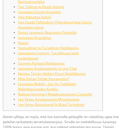
Kasinoarvostelut
Tee Talletus Ja Nosta Voittoja
Leovegas Casino Arvostelu
Aika Kotiuttaa Voitot?
Voit Saada Talletuksen Yhteydessä Jopa Satoja
Ilmaiskierroksia!
Bonus Leovegas Reactoonz Pelaajille
Leovegas Arvostelua
Kasino
Vastuullinen Ja Turvallinen Nettikasino
Leovegasin Lisenssi, Turvallisuus Sekä
Luotettavuus
Suomen Parhaat Nettikasinot
Leovegas Asiakaspalvelu Ja Live Chat
Kenties Tämän Hetken Paras Mobiilikasino
Mitä Haluat Tehdä Seuraavaksi?
Leovegas Mobiili – Leo On Todellakin
Mobiilikasinoiden Kunkku
Rekisteröityminen Wwwleovegascom Casinolle
Leo Vegas Ainutlaatuiset Myyntipisteet
Leo Vegas Bonuskoodi Ja Muut Tarjoukset
Iloinen yllätys on myös, että live kasinolla pelaajille on räätälöity upea live
peleihin tarkoitettu tervetuliaistarjous. Sinulla on mahdollisuus lunastaa
100% bonus aina euroon asti, kun talletat vähintään ten euroa. Tämän