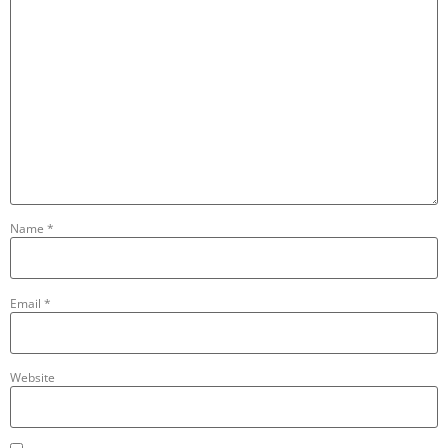
Name
*
Email
*
Website