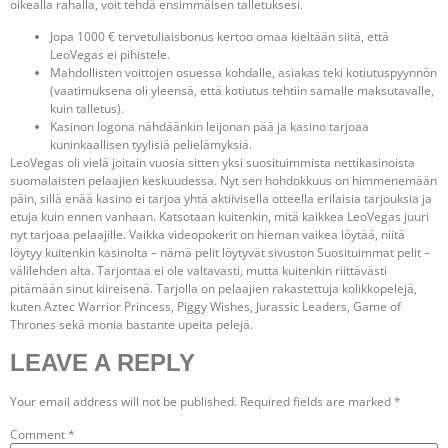
oikealla rahalla, voit tehdä ensimmäisen talletuksesi.
Jopa 1000 € tervetuliaisbonus kertoo omaa kieltään siitä, että
LeoVegas ei pihistele.
Mahdollisten voittojen osuessa kohdalle, asiakas teki kotiutuspyynnön
(vaatimuksena oli yleensä, että kotiutus tehtiin samalle maksutavalle,
kuin talletus).
Kasinon logona nähdäänkin leijonan pää ja kasino tarjoaa
kuninkaallisen tyylisiä pelielämyksiä.
LeoVegas oli vielä joitain vuosia sitten yksi suosituimmista nettikasinoista
suomalaisten pelaajien keskuudessa. Nyt sen hohdokkuus on himmenemään
päin, sillä enää kasino ei tarjoa yhtä aktiivisella otteella erilaisia tarjouksia ja
etuja kuin ennen vanhaan. Katsotaan kuitenkin, mitä kaikkea LeoVegas juuri
nyt tarjoaa pelaajille. Vaikka videopokerit on hieman vaikea löytää, niitä
löytyy kuitenkin kasinolta – nämä pelit löytyvät sivuston Suosituimmat pelit –
välilehden alta. Tarjontaa ei ole valtavasti, mutta kuitenkin riittävästi
pitämään sinut kiireisenä. Tarjolla on pelaajien rakastettuja kolikkopelejä,
kuten Aztec Warrior Princess, Piggy Wishes, Jurassic Leaders, Game of
Thrones sekä monia bastante upeita pelejä.
LEAVE A REPLY
Your email address will not be published.
Required fields are marked
*
Comment
*