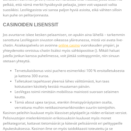
pelkää, että nämä merkit hyväksyvät pelaajia, joten voit vapaasti valita
suosikkisi. LeoVegasista voi sanoa paljon hyviä asioita, eikä vähiten silloin
kun puhe on pelitarjonnasta.
CASINOIDEN LISENSSIT
Jos avuntarve iskee kesken pelaamisen, on apukin aina lähellä – tarkemmin
sanottuna LeoVegasin sivuston oikeassa yläreunassa, mistä voi avata live-
chatin. Asiakaspalvelu on avoinna
online casino
vuorokauden ympäri, ja
yhteydenotto onnistuu chatin lisäksi myös sähköpostitse (). Mikäli haluat
jutella jonkun kanssa puhelimessa, voit jättää soittopyynnön, niin sinuun
otetaan yhteyttä.
Tervetuliaisbonus voisi puchero esimerkiksi 100 % ensitalletuksesta
ja kattona 300 euroa.
Talletukset tapahtuvat yleensä lähes välittömästi, kun taas
kotiutusten käsittely kestää muutaman päivän.
LeoVegas toimii nimittäin mobiilissa mainiosti suoraan selaimen
kautta.
Tämä about upea tarjous, etenkin ilmaispyöräytysten osalta,
verrattuna muihin nettikasinomarkkinoiden suuriin toimijoihin.
Kasinon peleihin kuuluvat myös klassiset pöytäpelit ja niiden erilaiset versiot.
Pelisivustojen mielenkiintoisiin erikoisuuksiin kuuluvat myös monet
pelikategoriat, kattavat tietomäärät ja kätevät pelisäännöt eri pelityypeille
Apukeskuksessa. Kasinon ilme on myös taidokkaasti toteutettu ja se