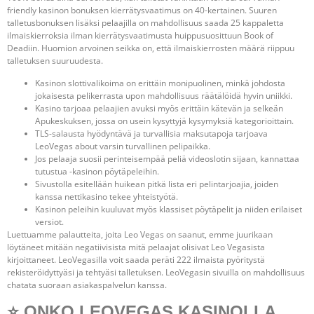
friendly kasinon bonuksen kierrätysvaatimus on 40-kertainen. Suuren
talletusbonuksen lisäksi pelaajilla on mahdollisuus saada 25 kappaletta
ilmaiskierroksia ilman kierrätysvaatimusta huippusuosittuun Book of
Deadiin. Huomion arvoinen seikka on, että ilmaiskierrosten määrä riippuu
talletuksen suuruudesta.
Kasinon slottivalikoima on erittäin monipuolinen, minkä johdosta
jokaisesta pelikerrasta upon mahdollisuus räätälöidä hyvin uniikki.
Kasino tarjoaa pelaajien avuksi myös erittäin kätevän ja selkeän
Apukeskuksen, jossa on usein kysyttyjä kysymyksiä kategorioittain.
TLS-salausta hyödyntävä ja turvallisia maksutapoja tarjoava
LeoVegas about varsin turvallinen pelipaikka.
Jos pelaaja suosii perinteisempää peliä videoslotin sijaan, kannattaa
tutustua -kasinon pöytäpeleihin.
Sivustolla esitellään huikean pitkä lista eri pelintarjoajia, joiden
kanssa nettikasino tekee yhteistyötä.
Kasinon peleihin kuuluvat myös klassiset pöytäpelit ja niiden erilaiset
versiot.
Luettuamme palautteita, joita Leo Vegas on saanut, emme juurikaan
löytäneet mitään negatiivisista mitä pelaajat olisivat Leo Vegasista
kirjoittaneet. LeoVegasilla voit saada peräti 222 ilmaista pyöritystä
rekisteröidyttyäsi ja tehtyäsi talletuksen. LeoVegasin sivuilla on mahdollisuus
chatata suoraan asiakaspalvelun kanssa.
⭐ ONKO LEOVEGAS KASINOLLA