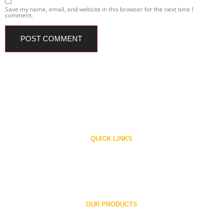
Save my name, email, and website in this browser for the next time I
comment.
Ronald Web Offset the company of International repute is a privately held
family owned company engaged in manufacturing ‘RONALD’ line of presses
Since 1983.
QUICK LINKS
Home
About Us
Contact
Careers
OUR PRODUCTS
Printing Units